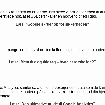
øge sikkerheden for brugerne
.
Her skrev vi om vigtigheden af at 
rstrege nok, at et SSL certifikat er en nødvendighed i dag.
Læs: “Google skruer op for sikkerheden”
er er mange, der er i tvivl om forskellen – og det bliver kun unde
Læs: “Meta title og title tag – hvad er forskellen?”
e. Analytics samler data om dine besøgende – data som du kan b
ilken side de landede på samt fra hvilken side de forlod din h
esøgte.
Læs: “Den ultimative guide til Google Analytics”