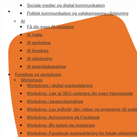
Videre
Sociale medier og digital kommunikation
til
Politisk kommunikation og valgkampagne-rådgivning
indhold
AI
Få din egen AI-assistent
AI hjælp
AI workshop
AI foredrag
AI rådgivning
AI potentialeanalyse
Foredrag og workshops
Workshops
Workshops i digital markedsføring
Workshop: Lær at SEO-optimere din egen hjemmeside
Workshop i søgeordsanalyse
Workshop: Lav indhold, der rykker og engagerer dit pub
Workshop: Annoncering på Facebook
Workshop: Øg salget via Instagram
Workshop: Facebook-markedsføring for lokale virksomh