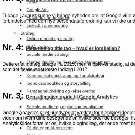
SoMe
Google Ads
Tilbage i august kunne vi bringe nyheden om, at Google ville 
Facebook annoncering
forbindelse med den nye persondataforordning kan vi ikke unde
LinkedIn annoncering
Strategi
Online marketing strategi
Nr. 4:
SEO strategi
Meta title og title tag – hvad er forskellen?
Sociale medie strategi
Strategi for Online Reputation Management
Dette er et indlæg tilbage fra 2015, men vi oplever stadig, at d
som det fjerde mest læste indlæg i 2017.
Kommunikation
Kommunikationsstrategi og kanalstrategi
Indholdsproduktion og storytelling
Kampagneudvikling og -eksekvering
Nr. 3:
Den ultimative guide til Google Analytics
Krisehåndtering og hjælp i shitstorms
Sociale medier og digital kommunikation
Google Analytics er et uundværligt værktøj for hjemmesideejer
Politisk kommunikation og valgkampagne-rådgivning
viden om hvem dine besøgende er, hvilke sider de besøger, hv
AI
Analytics, der fortæller os, hvilke blogindlæg, der er de mest b
Få din egen AI-assistent