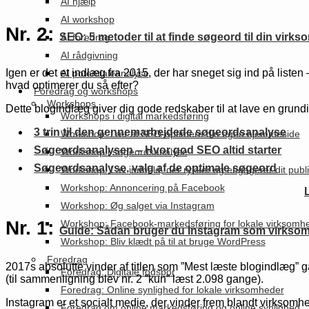
AI hjælp
AI workshop
Nr. 2:
SEO: 5 metoder til at finde søgeord til din virk
AI foredrag
AI rådgivning
Igen er det et indlæg fra 2015, der har sneget sig ind på liste
AI potentialeanalyse
hvad optimerer du så efter?
Foredrag og workshops
Workshops
Dette blogindlæg giver dig gode redskaber til at lave en gru
Workshops i digital markedsføring
3 trin til den gennemarbejdede søgeordsanalyse
Workshop: Lær at SEO-optimere din egen hjemmeside
Søgeordsanalysen – Hvor god SEO altid starter
Workshop i søgeordsanalyse
Søgeordsanalyse, valg af de optimale søgeord
Workshop: Lav indhold, der rykker og engagerer dit pub
Workshop: Annoncering på Facebook
Workshop: Øg salget via Instagram
Nr. 1:
Workshop: Facebook-markedsføring for lokale virksomh
Guide: Sådan bruger du Instagram som virkso
Workshop: Bliv klædt på til at bruge WordPress
Foredrag
2017s absolutte vinder af titlen som ”Mest læste blogindlæg” 
Foredrag: Digitale fodspor
(til sammenligning blev nr. 2 ”kun” læst 2.098 gange).
Foredrag: Online synlighed for lokale virksomheder
Instagram er et socialt medie, der vinder frem blandt virksomhe
Foredrag om online markedsføring og online synlighed