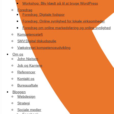
Workshop: Bliv klædt på til at bruge WordPress
Foredrag
Foredrag: Digitale fodspor
Foredrag: Online synlighed for lokale virksomheder
Foredrag om online markedsføring og online synlighed
Kompetenceløft
SMV:Digital tilskudspulje
Vækstrettet kompetenceudvikling
Om os
John Nielsen
Job og Karriere
Referencer
Kontakt os
Bureauaftale
Bloggen
Webdesign
Strategi
Sociale medier