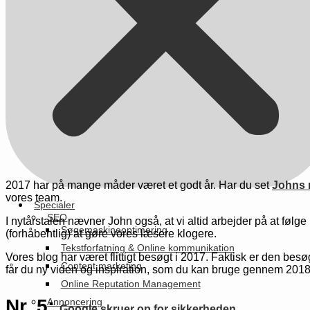
2017 har på mange måder været et godt år. Har du set
Johns 
vores team.
Specialer
SEO
I nytårstalen nævner John også, at vi altid arbejder på at følg
Søgemaskineoptimering
(forhåbentlig) at gøre vores læsere klogere.
Tekstforfatning & Online kommunikation
Vores blog har været flittigt besøgt i 2017. Faktisk er den be
Content marketing
får du ny viden og inspiration, som du kan bruge gennem 2018
Online Reputation Management
Nr. 5:
Annoncering
Google skruer op for sikkerheden