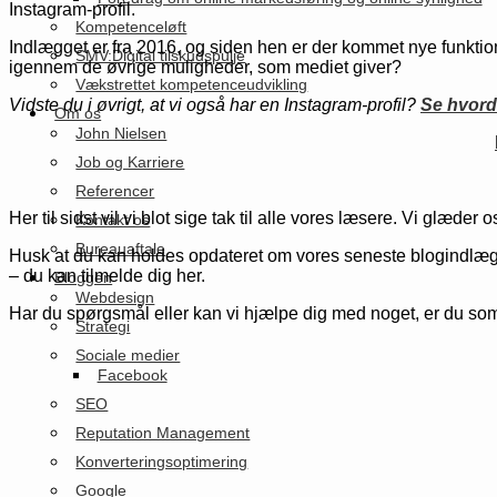
Instagram-profil.
Kompetenceløft
Indlægget er fra 2016, og siden hen er der kommet nye funktion
SMV:Digital tilskudspulje
igennem de øvrige muligheder, som mediet giver?
Vækstrettet kompetenceudvikling
Vidste du i øvrigt, at vi også har en Instagram-profil?
Se hvord
Om os
John Nielsen
Job og Karriere
Referencer
Her til sidst vil vi blot sige tak til alle vores læsere. Vi glæde
Kontakt os
Bureauaftale
Husk at du kan holdes opdateret om vores seneste blogindlæg p
– du kan tilmelde dig her.
Bloggen
Webdesign
Har du spørgsmål eller kan vi hjælpe dig med noget, er du som 
Strategi
Sociale medier
Facebook
SEO
Reputation Management
Konverteringsoptimering
Google