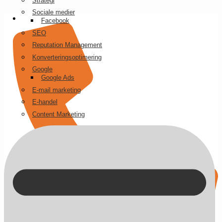
Strategi
Videre
Sociale medier
til
Facebook
indhold
SEO
Reputation Management
Konverteringsoptimering
Google
Google Ads
E-mail marketing
E-handel
Content Marketing