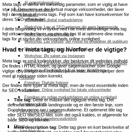
AI potentialeanalyse
Meta tags er derfor en væsentlig parameter, som er vigtig at have
styr på. Desværre er der fortsat mange virksomheder, der laver
Foredrag og workshops
fejl i deres brug af meta tags. Fejl som kan have konsekvenser for
Workshops
deres SEO-effektivitet.
Workshops i digital markedsføring
Workshop: Lær at SEO-optimere din egen hjemmeside
I dette blogindlæg vil vi dykke ned i de mest almindelige meta tag
fejl virksomheder laver, og give dig tips til at optimere dine meta
Workshop i søgeordsanalyse
tags for at styrke din virksomheds online synlighed.
Workshop: Lav indhold, der rykker og engagerer dit publikum
Hvad er meta tags, og hvorfor er de vigtige?
Workshop: Annoncering på Facebook
Workshop: Øg salget via Instagram
Meta tags er små kodestykker, der beskriver dit websites indhold.
Workshop: Facebook-markedsføring for lokale virksomheder
De findes i HTML-koden, og giver søgemaskiner som Google
Workshop: Bliv klædt på til at bruge WordPress
vigtige oplysninger om indholdet på en side, hvilket hjælper dem
med at indeksere siden korrekt.
Foredrag
Foredrag: Digitale fodspor
Der findes flere typer af meta tags, men de mest essentielle inden
Foredrag: Online synlighed for lokale virksomheder
for SEO inkluderer:
Foredrag om online markedsføring og online synlighed
Title tag
: Dette er måske det vigtigste meta tag. Det
Kompetenceløft
definerer titlen på din landingsside og er den første linje, som
Googlebrugerne ser i søgeresultaterne. Et optimeret title tag
SMV:Digital tilskudspulje
eller SEO title/SEO-titel, som det også kaldes, er afgørende for
Vækstrettet kompetenceudvikling
både SEO og klikrate.
Om os
Meta description tag
: Dette tag giver en kort beskrivelse af
John Nielsen