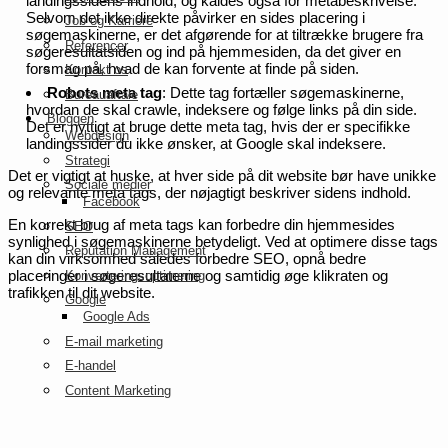
landingssidens indhold, og kaldes også for metabeskrivelse.
Selvom det ikke direkte påvirker en sides placering i
Job og Karriere
søgemaskinerne, er det afgørende for at tiltrække brugere fra
Referencer
søgeresultatsiden og ind på hjemmesiden, da det giver en
forsmag på, hvad de kan forvente at finde på siden.
Kontakt os
Robots meta tag
: Dette tag fortæller søgemaskinerne,
Bureauaftale
hvordan de skal crawle, indeksere og følge links på din side.
Bloggen
Det er nyttigt at bruge dette meta tag, hvis der er specifikke
Webdesign
landingssider du ikke ønsker, at Google skal indeksere.
Strategi
Det er vigtigt at huske, at hver side på dit website bør have unikke
Sociale medier
og relevante meta tags, der nøjagtigt beskriver sidens indhold.
Facebook
En korrekt brug af meta tags kan forbedre din hjemmesides
SEO
synlighed i søgemaskinerne betydeligt. Ved at optimere disse tags
Reputation Management
kan din virksomhed således forbedre SEO, opnå bedre
placeringer i søgeresultaterne og samtidig øge klikraten og
Konverteringsoptimering
trafikken til dit website.
Google
Google Ads
E-mail marketing
E-handel
Content Marketing