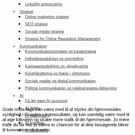
LinkedIn annoncering
Strategi
Online marketing strategi
SEO strategi
Sociale medie strategi
Strategi for Online Reputation Management
Kommunikation
Kommunikationsstrategi og kanalstrategi
Indholdsproduktion og storytelling
Kampagneudvikling og -eksekvering
Krisehåndtering og hjælp i shitstorms
Sociale medier og digital kommunikation
Politisk kommunikation og valgkampagne-rådgivning
AI
Få din egen AI-assistent
AI hjælp
Gode meta tags kan være med til at styrke din hjemmesides
synlighed i Googles søgeresultater, og kan samtidig være med til
AI workshop
at øge klikraten og skabe mere trafik til din hjemmeside. Jo mere
AI foredrag
trafik du får ind, jo større er chancen for at dine besøgende bliver
til konverterende kunder.
AI rådgivning