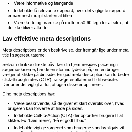
Være informative og fængende
Indeholde få relevante søgeord, hvor det vigtigste søgeord
er nærmest muligt starten af titlen
Være korte og præcise på mellem 50-60 tegn for at sikre, at
de ikke bliver afkortet
Lav effektive meta descriptions
Meta descriptions er den beskrivelse, der fremgår lige under meta
title i søgeresultaterne:
Selvom de ikke direkte påvirker din hjemmesides placering i
søgemaskinerne, har de en stor indflydelse på, om en bruger
vælger at klikke på din side. En god meta description kan forbedre
click-through rates (CTR) fra søgeresultaterne til dit website.
Derfor er det vigtigt at for, at også disse er optimeret.
Dine meta descriptions bør:
Være beskrivende, så de giver et klart overblik over, hvad
brugeren kan forvente at finde på siden.
Indeholde Call-to-Action (CTA) der opfordrer brugere til at
klikke. Fx ”Læs mere”, ”Få et godt tilbud”
Indeholde vigtige søgeord som brugerne sandsynligvis vil