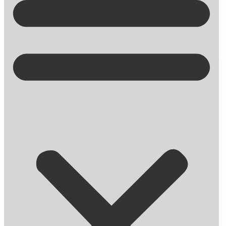
Kontakt på +45 70 13 63 23
Undgå disse Meta tag fejl og forbedr
din SEO og klikrate