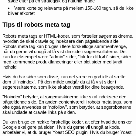
søge efter på en strategisk og naturlig måde
Være korte og relevante på mellem 150-160 tegn, så de ikke
bliver afkortet
Tips til robots meta tag
Robots meta tags er HTML-koder, som fortæller søgemaskinerne,
hvordan de skal crawle og indeksere den pågældende side.
Robots meta tag kan bruges i flere forskelloge sammenhænge,
når du gerne vil undgå at få vist din side i søgeresultaterne. Det
kan for eksempel være ”admin”-sider, ”tak for dit køb”-sider, sider
med kommende produktlanceringer eller blot sider med tyndt
indhold.
Hvis du har sider som disse, kan det være en god idé at sætte
dem til ”noindex”. På den måde undgår du at få vist sider i
søgeresultaterne, som ikke skaber værdi for dine besøgende.
”Noindex” betyder, at søgemaskinerne ikke skal indeksere den
pågældende side. En anden contentværdi i robots meta tags, som
ofte også anvendes er ”nofollow”, som betyder, at søgerobotterne
skal undlade at crawle links på siden.
Du kan bruge en række forskellige koder, alt efter hvad du ønsker
Google skal gøre på siden. Hvis du gerne vil undgå at kode,
anbefaler vi, at du bruger Yoast SEO plugin. Hvis du bruger Yoast