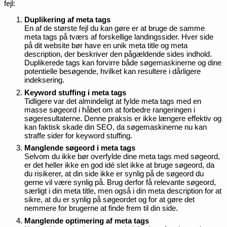
fejl:
Duplikering af meta tags
En af de største fejl du kan gøre er at bruge de samme
meta tags på tværs af forskellige landingssider. Hver side
på dit website bør have en unik meta title og meta
description, der beskriver den pågældende sides indhold.
Duplikerede tags kan forvirre både søgemaskinerne og dine
potentielle besøgende, hvilket kan resultere i dårligere
indeksering.
Keyword stuffing i meta tags
Tidligere var det almindeligt at fylde meta tags med en
masse søgeord i håbet om at forbedre rangeringen i
søgeresultaterne. Denne praksis er ikke længere effektiv og
kan faktisk skade din SEO, da søgemaskinerne nu kan
straffe sider for keyword stuffing.
Manglende søgeord i meta tags
Selvom du ikke bør overfylde dine meta tags med søgeord,
er det heller ikke en god idé slet ikke at bruge søgeord, da
du risikerer, at din side ikke er synlig på de søgeord du
gerne vil være synlig på. Brug derfor få relevante søgeord,
særligt i din meta title, men også i din meta description for at
sikre, at du er synlig på søgeordet og for at gøre det
nemmere for brugerne at finde frem til din side.
Manglende optimering af meta tags