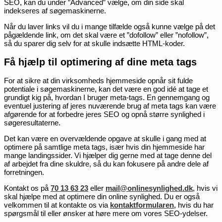
SEO, kan du under ”Advanced” vælge, om din side skal
indekseres af søgemaskinerne.
Når du laver links vil du i mange tilfælde også kunne vælge på det
pågældende link, om det skal være et ”dofollow” eller ”nofollow”,
så du sparer dig selv for at skulle indsætte HTML-koder.
Få hjælp til optimering af dine meta tags
For at sikre at din virksomheds hjemmeside opnår sit fulde
potentiale i søgemaskinerne, kan det være en god idé at tage et
grundigt kig på, hvordan I bruger meta-tags. En gennemgang og
eventuel justering af jeres nuværende brug af meta tags kan være
afgørende for at forbedre jeres SEO og opnå større synlighed i
søgeresultaterne.
Det kan være en overvældende opgave at skulle i gang med at
optimere på samtlige meta tags, især hvis din hjemmeside har
mange landingssider. Vi hjælper dig gerne med at tage denne del
af arbejdet fra dine skuldre, så du kan fokusere på andre dele af
forretningen.
Kontakt os på
70 13 63 23
eller
mail@onlinesynlighed.dk
, hvis vi
skal hjælpe med at optimere din online synlighed. Du er også
velkommen til at kontakte os via
kontaktformularen
, hvis du har
spørgsmål til eller ønsker at høre mere om vores SEO-ydelser.