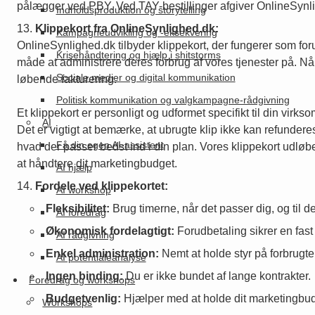
pålægger ved PBY. Ved TAY-bestillinger afgiver OnlineSynlig
Indholdsproduktion og storytelling
Klippekort fra OnlineSynlighed.dk:
Kampagneudvikling og -eksekvering
OnlineSynlighed.dk tilbyder klippekort, der fungerer som forudb
Krisehåndtering og hjælp i shitstorms
måde at administrere deres forbrug af vores tjenester på. Når
Sociale medier og digital kommunikation
løbende fakturering.
Politisk kommunikation og valgkampagne-rådgivning
Et klippekort er personligt og udformet specifikt til din virk
AI
Det er vigtigt at bemærke, at ubrugte klip ikke kan refundere
Få din egen AI-assistent
hvad der passer bedst ind i din plan. Vores klippekort udløb
at håndtere dit marketingbudget.
AI hjælp
Fordele ved klippekortet:
AI workshop
Fleksibilitet:
Brug timerne, når det passer dig, og til de
AI foredrag
Økonomisk fordelagtigt:
Forudbetaling sikrer en fast 
AI rådgivning
Enkel administration:
Nemt at holde styr på forbrugte
AI potentialeanalyse
Ingen binding:
Du er ikke bundet af lange kontrakter.
Foredrag og workshops
Budgetvenlig:
Hjælper med at holde dit marketingbud
Workshops