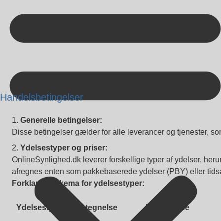
Kontakt på +45 70 13 63 23
Handelsbetingelser
Generelle betingelser:
Disse betingelser gælder for alle leverancer og tjenester, s
Ydelsestyper og priser:
OnlineSynlighed.dk leverer forskellige typer af ydelser, he
afregnes enten som pakkebaserede ydelser (PBY) eller tids
Forklaringsskema for ydelsestyper:
Ydelsestype
Betegnelse
Beskrivelse