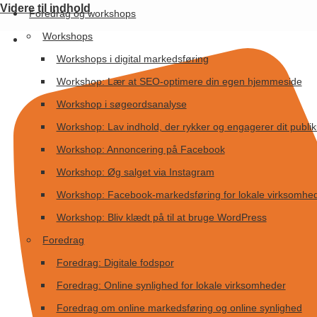
Videre til indhold
Foredrag og workshops
Workshops
Workshops i digital markedsføring
Workshop: Lær at SEO-optimere din egen hjemmeside
Workshop i søgeordsanalyse
Workshop: Lav indhold, der rykker og engagerer dit publi
Workshop: Annoncering på Facebook
Workshop: Øg salget via Instagram
Workshop: Facebook-markedsføring for lokale virksomhe
Workshop: Bliv klædt på til at bruge WordPress
Foredrag
Foredrag: Digitale fodspor
Foredrag: Online synlighed for lokale virksomheder
Foredrag om online markedsføring og online synlighed