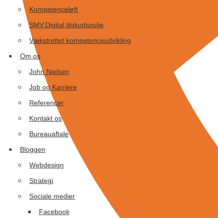
Kompetenceløft
SMV:Digital tilskudspulje
Vækstrettet kompetenceudvikling
Om os
John Nielsen
Job og Karriere
Referencer
Kontakt os
Bureauaftale
Bloggen
Webdesign
Strategi
Sociale medier
Facebook