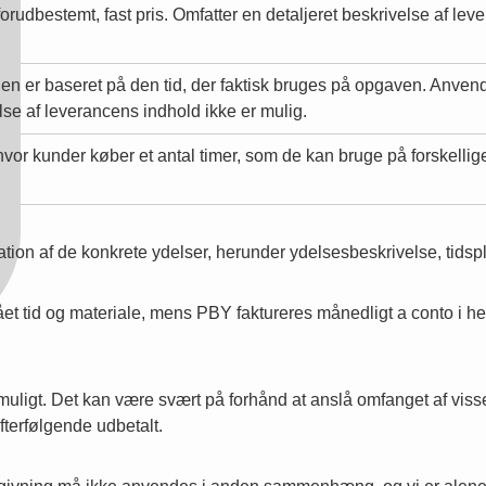
 forudbestemt, fast pris. Omfatter en detaljeret beskrivelse af le
gen er baseret på den tid, der faktisk bruges på opgaven. Anven
lse af leverancens indhold ikke er mulig.
hvor kunder køber et antal timer, som de kan bruge på forskellige
ation af de konkrete ydelser, herunder ydelsesbeskrivelse, tidspl
 tid og materiale, mens PBY faktureres månedligt a conto i henhol
d muligt. Det kan være svært på forhånd at anslå omfanget af visse
fterfølgende udbetalt.