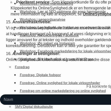
Prioriteret service:
Som klippekortkunde får du ofte pri
Workshops i digital markedsføring
Klippekortet fra OnlineSynlighed.dk er en fremragende løs
Workshop: Lær at SEO-optimere din egen hjemmeside
mere information og køb af klippekort, se
OnlineSynlighe
Workshop i søgeordsanalyse
Ansvarsfraskrivelse:
Workshop: Lav indhold, der rykker og engagerer dit publi
Vi og vores samarbejdspartnere fraskriver os ethvert ansvar fo
at handlinger foretaget på baggrund af vores rådgivning er 
Workshop: Annoncering på Facebook
ligger ansvaret for at tekster og indhold overholder gældend
Workshop: Øg salget via Instagram
korrekturlæsning. Derudover kan vi ikke yde garantier for s
Workshop: Facebook-markedsføring for lokale virksomhe
Ændringer af betingelser:
Workshop: Bliv klædt på til at bruge WordPress
OnlineSynlighed.dk forbeholder sig retten til at ændre disse h
Foredrag
Foredrag: Digitale fodspor
Foredrag: Online synlighed for lokale virksomheder
Få konkrete ti
Foredrag om online markedsføring og online synlighed
Kompetenceløft
SMV:Digital tilskudspulje