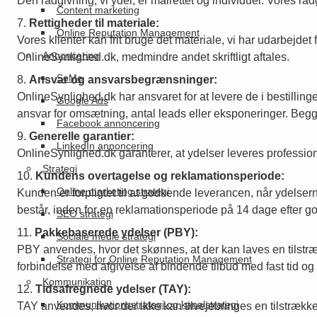
Den rådgivning, vi yder, er målrettet og individuel. Vores r
Content marketing
Rettigheder til materiale:
Online Reputation Management
Vores klienter kan frit bruge det materiale, vi har udarbejdet
Annoncering
OnlineSynlighed.dk, medmindre andet skriftligt aftales.
SoMe
Ansvar og ansvarsbegrænsninger:
OnlineSynlighed.dk har ansvaret for at levere de i bestillin
Google Ads
ansvar for omsætning, antal leads eller eksponeringer. Begge
Facebook annoncering
Generelle garantier:
LinkedIn annoncering
OnlineSynlighed.dk garanterer, at ydelser leveres professionel
Strategi
Kundens overtagelse og reklamationsperiode:
Online marketing strategi
Kunden er forpligtet til at godkende leverancen, når ydelsern
består, inden for en reklamationsperiode på 14 dage efter g
SEO strategi
Pakkebaserede ydelser (PBY):
Sociale medie strategi
PBY anvendes, hvor det skønnes, at der kan laves en tilstrækk
Strategi for Online Reputation Management
forbindelse med afgivelse af bindende tilbud med fast tid og 
Kommunikation
Tidsafregnede ydelser (TAY):
Kommunikationsstrategi og kanalstrategi
TAY anvendes, hvor der ikke kan tilvejebringes en tilstrækkel