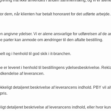
ådgivning må ikke anvendes i anden sammenhæng, og vi er alene an
 for dem, når klienten har betalt honoraret for det udførte arbejd
gen angivne ydelser. Vi er alene ansvarlige for udførelsen af de
 parter kan anmode om ændringer til den aftalte bestilling.
t og i henhold til god skik i it-branchen.
e er leveret i henhold til bestillingens ydelsesbeskrivelse. Rekl
odkendelse af leverancen.
eligt detaljeret beskrivelse af leverancens indhold. PBY vil alti
pris.
igt detaljeret beskrivelse af leverancens indhold, eller hvor ku