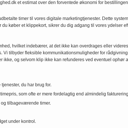
hed.dk et estimat over den forventede økonomi for bestillingen
etalte timer til vores digitale marketingtjenester. Dette system e
 du køber et klippekort, sikrer du dig adgang til vores ydelser e
somhed, hvilket indebærer, at det ikke kan overdrages eller videre
s. Vi tilbyder fleksible kommunikationsmuligheder for rådgivning
er ikke, og selvom klip ikke kan refunderes ved eventuel ophør a
 tjenester, du har brug for.
timepris, som ofte er mere fordelagtig end almindelig fakturering
 og tilbageværende timer.
get under kontrol.