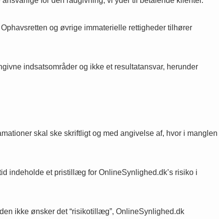
svarlige for den rådgivning, vi yder til betalende klienter.
e. Ophavsretten og øvrige immaterielle rettigheder tilhører
 angivne indsatsområder og ikke et resultatansvar, herunder
amationer skal ske skriftligt og med angivelse af, hvor i manglen
d indeholde et pristillæg for OnlineSynlighed.dk’s risiko i
nden ikke ønsker det “risikotillæg”, OnlineSynlighed.dk