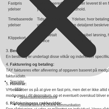
Fastpris
Pakkebaserede
Ydelser leveret til en
ydelser
ydelser (PBY)
indhold.
Timebaserede
Tidsafregnede
Ydelser, hvor betalin
ydelser
ydelser (TAY)
en detaljeret beskrive
Forudbetalt
En fleksibel løsning, 
Klippekort
service
efter behov.
Bestillinger:
En bestilling er underlagt disse vilkår og indeholder specifik
Fakturering og betaling:
TAY faktureres efter aflevering af opgaven baseret på medgået
fakturadato.
Specialer
Honorar:
SEO
Vi bestræber os på at give en fast pris, men det er ikke alti
modregnes i dit depositum, og et eventuelt overskud bliver e
Søgemaskineoptimering
Rådgivningens rækkevidde:
Tekstforfatning & Online kommunikation