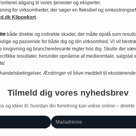
oriteret adgang til vores tjenester og eksperter.
ning for virksomheder, der søger en fleksibel og omkostningseffe
d.dk Klippekort
.
kum
r både direkte og indirekte skader, der måtte opstå som resultat a
lovlige og passende for både dig og din virksomhed. Vi vil bestr
e lovgivning og brancherelevante regler hos dig. Skulle der være 
pecifikke resultater, herunder opnåelse af medieomtale, salgsta
der
andelsbetingelser. Ændringer vil blive meddelt til eksisterende kl
Tilmeld dig vores nyhedsbrev
ps og idéer til, hvordan din forretning kan vokse online – direkte