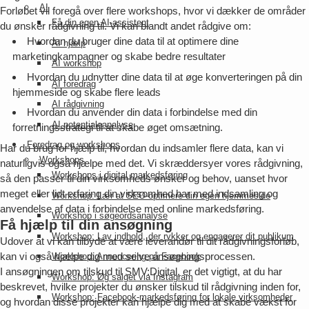
AI
Forløbet vil foregå over flere workshops, hvor vi dækker de områder
Få din egen AI-assistent
du ønsker rådgivning til. Vi kan blandt andet rådgive om:
Hvordan du bruger dine data til at optimere dine
AI hjælp
marketingkampagner og skabe bedre resultater
AI workshop
Hvordan du udnytter dine data til at øge konverteringen på din
AI foredrag
hjemmeside og skabe flere leads
AI rådgivning
Hvordan du anvender din data i forbindelse med din
AI potentialeanalyse
forretningsstrategi til at skabe øget omsætning.
Foredrag og workshops
Har du brug for hjælp til, hvordan du indsamler flere data, kan vi
Workshops
naturligvis også hjælpe med det. Vi skræddersyer vores rådgivning,
Workshops i digital markedsføring
så den passer til din virksomheds ønsker og behov, uanset hvor
meget eller lidt erfaring din virksomhed har med indsamling og
Workshop: Lær at SEO-optimere din egen hjemmeside
anvendelse af data i forbindelse med online markedsføring.
Workshop i søgeordsanalyse
Få hjælp til din ansøgning
Workshop: Lav indhold, der rykker og engagerer dit publikum
Udover at vi kan tilbyde at være leverandør til dit rådgivningsforløb,
kan vi også hjælpe dig med selve ansøgningsprocessen.
Workshop: Annoncering på Facebook
I ansøgningen om tilskud til SMV:Digital, er det vigtigt, at du har
Workshop: Øg salget via Instagram
beskrevet, hvilke projekter du ønsker tilskud til rådgivning inden for,
Workshop: Facebook-markedsføring for lokale virksomheder
og hvordan disse projekter kan hjælpe dig med at skabe vækst for