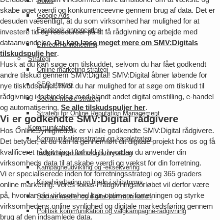
SoMe
skabe øget værdi og konkurrenceevne gennem brug af data. Det er
Google Ads
desuden væsentligt, at du som virksomhed har mulighed for at
Facebook annoncering
investere tid og ressourcer på at få rådgivning og arbejde med
dataanvendelse.
Du kan læse meget mere om SMV:Digitals
LinkedIn annoncering
tilskudspulje her
.
Strategi
Husk at du kan søge om tilskuddet, selvom du har fået godkendt
Online marketing strategi
andre tilskud gennem SMV:Digital! SMV:Digital åbner løbende for
SEO strategi
nye tilskudspuljer, hvor du har mulighed for at søge om tilskud til
rådgivning i forbindelse med blandt andet digital omstilling, e-handel
Sociale medie strategi
og automatisering.
Se alle tilskudspuljer her
.
Strategi for Online Reputation Management
Vi er godkendte SMV:Digital rådgivere
Kommunikation
Hos OnlineSynlighed.dk er vi alle godkendte SMV:Digital rådgivere.
Kommunikationsstrategi og kanalstrategi
Det betyder, at du kan få gennemført dit digitale projekt hos os og få
kvalificeret rådgivning i forhold til, hvordan du anvender din
Indholdsproduktion og storytelling
virksomheds data til at skabe værdi og vækst for din forretning.
Kampagneudvikling og -eksekvering
Vi er specialiserede inden for forretningsstrategi og 365 graders
Krisehåndtering og hjælp i shitstorms
online marketing. Vores fokus i rådgivningsforløbet vil derfor være
på, hvordan din virksomhed kan optimere forretningen og styrke
Sociale medier og digital kommunikation
virksomhedens online synlighed og digitale markedsføring gennem
Politisk kommunikation og valgkampagne-rådgivning
brug af den indsamlede data.