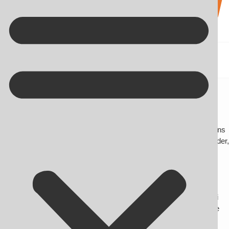
Kontakt på +45 70 13 63 23
SMV:Digital tilskudspulje
Få 100.000 kr. i tilskud til dit digitale projekt
Vil du skabe værdi for din forretning gennem brug af virksomhedens
data? SMV:Digital tilbyder lige nu en ny tilskudspulje til virksomheder,
der ønsker at vækste deres forretning gennem udnyttelse af
virksomhedens indsamlede data.
Ved at søge tilskudspuljen har du mulighed for at få 100.000 kr. i
tilskud til privat rådgivning i forbindelse med dit digitale projekt.
OnlineSynlighed.dk er godkendte rådgivere hos SMV:Digital, og vi
kan derfor tilbyde dig privat rådgivning og hjælpe dig med at skabe
værdi og vækst for din forretning.