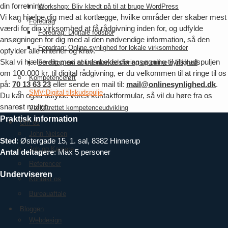
din forretning.
Workshop: Bliv klædt på til at bruge WordPress
Vi kan hjælpe dig med at kortlægge, hvilke områder der skaber mest
Foredrag
værdi for din virksomhed at få rådgivning inden for, og udfylde
Foredrag: Digitale fodspor
ansøgningen for dig med al den nødvendige information, så den
Foredrag: Online synlighed for lokale virksomheder
opfylder alle kriterier og krav.
Skal vi hjælpe dig med at udarbejde din ansøgning til tilskudspuljen
Foredrag om online markedsføring og online synlighed
om 100.000 kr. til digital rådgivning, er du velkommen til at ringe til os
Kompetenceløft
på:
70 13 63 23
eller sende en mail til:
mail@onlinesynlighed.dk
.
SMV:Digital tilskudspulje
Du kan også udfylde vores kontaktformular, så vil du høre fra os
snarest muligt.
Vækstrettet kompetenceudvikling
Praktisk information
Om os
John Nielsen
Sted
: Østergade 15, 1. sal, 8382 Hinnerup
Job og Karriere
Antal deltagere
: Max 5 personer
Referencer
Underviseren
Kontakt os
Bureauaftale
Bloggen
Webdesign