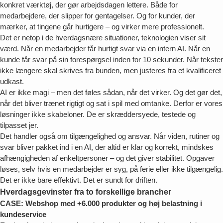
konkret værktøj, der gør arbejdsdagen lettere. Både for
medarbejdere, der slipper for gentagelser. Og for kunder, der
mærker, at tingene går hurtigere – og virker mere professionelt.
Det er netop i de hverdagsnære situationer, teknologien viser sit
værd. Når en medarbejder får hurtigt svar via en intern AI. Når en
kunde får svar på sin forespørgsel inden for 10 sekunder. Når tekster
ikke længere skal skrives fra bunden, men justeres fra et kvalificeret
udkast.
AI er ikke magi – men det føles sådan, når det virker. Og det gør det,
når det bliver trænet rigtigt og sat i spil med omtanke. Derfor er vores
løsninger ikke skabeloner. De er skræddersyede, testede og
tilpasset jer.
Det handler også om tilgængelighed og ansvar. Når viden, rutiner og
svar bliver pakket ind i en AI, der altid er klar og korrekt, mindskes
afhængigheden af enkeltpersoner – og det giver stabilitet. Opgaver
løses, selv hvis en medarbejder er syg, på ferie eller ikke tilgængelig.
Det er ikke bare effektivt. Det er sundt for driften.
Hverdagsgevinster fra to forskellige brancher
CASE: Webshop med +6.000 produkter og høj belastning i
kundeservice