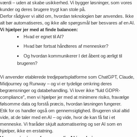
værdi – uden at skabe usikkerhed. Vi bygger løsninger, som vores
kunder og deres brugere trygt kan stole på.
Derfor rådgiver vi altid om, hvordan teknologien bør anvendes. Ikke
alt bør automatiseres, og ikke alle spørgsmål bør besvares af en AI.
Vi hjælper jer med at finde
balancen:
Hvad er egnet til AI?
Hvad bør fortsat håndteres af mennesker?
Og hvordan kommunikerer I det åbent og ærligt til
brugeren?
Vi anvender etablerede tredjepartsplatforme som ChatGPT, Claude,
Midjourney og Runway – og vi er tydelige omkring deres
begrænsninger og databehandling. Vi lover ikke “fuld GDPR-
compliance”, men vi hjælper jer med at minimere risiko, fravælge
følsomme data og forstå præcis, hvordan løsningen fungerer.
Etik for os handler også om gennemsigtighed. Brugeren skal altid
vide, at de taler med en AI – og vide, hvor de kan få fat i et
menneske. Vi fraråder skjult automatisering og ser AI som en
hjælper, ikke en erstatning.