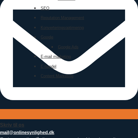
SEO
Reputation Management
Konverteringsoptimering
Google
Google Ads
E-mail marketing
E-handel
Content Marketing
Skriv til os
mail@onlinesynlighed.dk