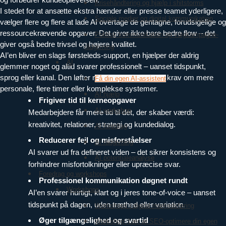
Krisehåndtering og hjælp i shitstorms
I stedet for at ansætte ekstra hænder eller presse teamet yderligere,
Sociale medier og digital kommunikation
vælger flere og flere at lade AI overtage de gentagne, forudsigelige og
ressourcekrævende opgaver. Det giver ikke bare bedre flow – det
Politisk kommunikation og valgkampagne-
giver også bedre trivsel og højere kvalitet.
rådgivning
AI’en bliver en slags førsteleds-support, en hjælper der aldrig
AI
glemmer noget og altid svarer professionelt – uanset tidspunkt,
sprog eller kanal. Den løfter niveauet, uden at stille krav om mere
Få din egen AI-assistent
personale, flere timer eller komplekse systemer.
AI hjælp
Frigiver tid til kerneopgaver
AI workshop
Medarbejdere får mere tid til det, der skaber værdi:
kreativitet, relationer, strategi og kundedialog.
AI foredrag
Reducerer fejl og misforståelser
AI rådgivning
AI svarer ud fra defineret viden – det sikrer konsistens og
AI potentialeanalyse
forhindrer misfortolkninger eller upræcise svar.
Foredrag og workshops
Professionel kommunikation døgnet rundt
Workshops
AI’en svarer hurtigt, klart og i jeres tone-of-voice – uanset
tidspunkt på dagen, uden træthed eller variation.
Workshops i digital markedsføring
Øger tilgængelighed og svartid
Workshop: Lær at SEO-optimere din egen