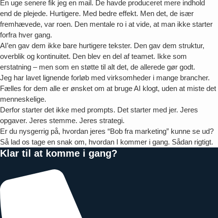
En uge senere fik jeg en mail. De havde produceret mere indhold
end de plejede. Hurtigere. Med bedre effekt. Men det, de især
fremhævede, var roen. Den mentale ro i at vide, at man ikke starter
forfra hver gang.
AI’en gav dem ikke bare hurtigere tekster. Den gav dem struktur,
overblik og kontinuitet. Den blev en del af teamet. Ikke som
erstatning – men som en støtte til alt det, de allerede gør godt.
Jeg har lavet lignende forløb med virksomheder i mange brancher.
Fælles for dem alle er ønsket om at bruge AI klogt, uden at miste det
menneskelige.
Derfor starter det ikke med prompts. Det starter med jer. Jeres
opgaver. Jeres stemme. Jeres strategi.
Er du nysgerrig på, hvordan jeres “Bob fra marketing” kunne se ud?
Så lad os tage en snak om, hvordan I kommer i gang. Sådan rigtigt.
Klar til at komme i gang?