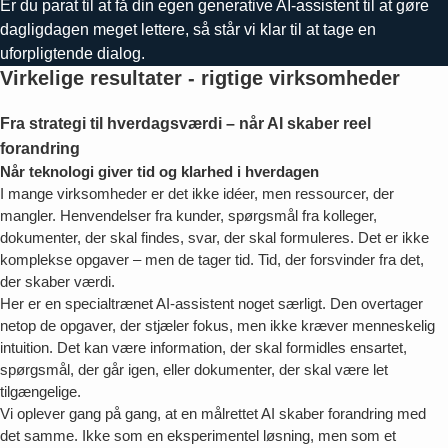
Er du parat til at få din egen generative AI-assistent til at gøre
dagligdagen meget lettere, så står vi klar til at tage en
uforpligtende dialog.
Virkelige resultater - rigtige virksomheder
Fra strategi til hverdagsværdi – når AI skaber reel
forandring
Når teknologi giver tid og klarhed i hverdagen
I mange virksomheder er det ikke idéer, men ressourcer, der
mangler. Henvendelser fra kunder, spørgsmål fra kolleger,
dokumenter, der skal findes, svar, der skal formuleres. Det er ikke
komplekse opgaver – men de tager tid. Tid, der forsvinder fra det,
der skaber værdi.
Her er en specialtrænet AI-assistent noget særligt. Den overtager
netop de opgaver, der stjæler fokus, men ikke kræver menneskelig
intuition. Det kan være information, der skal formidles ensartet,
spørgsmål, der går igen, eller dokumenter, der skal være let
tilgængelige.
Vi oplever gang på gang, at en målrettet AI skaber forandring med
det samme. Ikke som en eksperimentel løsning, men som et