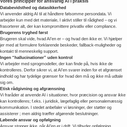
Vores principper for ansvarlig AI i praksis
Databevidsthed og datasikkerhed
Vi anvender aldrig AI til at håndtere følsomme persondata. Vi
arbejder kun med det materiale, I aktivt stiller til rådighed – og vi
frasorterer alt, der kan kompromittere privatliv eller compliance.
Brugerens tryghed først
Brugeren skal vide, hvad AI’en er – og hvad den ikke er. Vi hjælper
jer med at formulere forklarende beskeder, fallback-muligheder og
kontakt til menneskelig support.
Ingen “hallucinationer” uden kontrol
Vi arbejder med sprogmodeller, der kan finde på, hvis ikke de
kontrolleres. Derfor sikrer vi, at AI’en svarer inden for et afgrænset
indhold og har tydelige grænser for hvad den må og ikke må udtale
sig om.
Etisk rådgivning og afgrænsning
Vi fraråder at anvende AI i situationer, hvor præcision og ansvar ikke
kan kontrolleres; f.eks. i juridisk, lægefaglig eller personalemæssig
kommunikation. I stedet anbefaler vi løsninger, der støtter og
assisterer ; men aldrig træffer afgørende beslutninger.
Løbende ansvar og opfølgning
Ansvar stopper ikke, når AI’en er i drift. Vi tilbyder opfølgning,