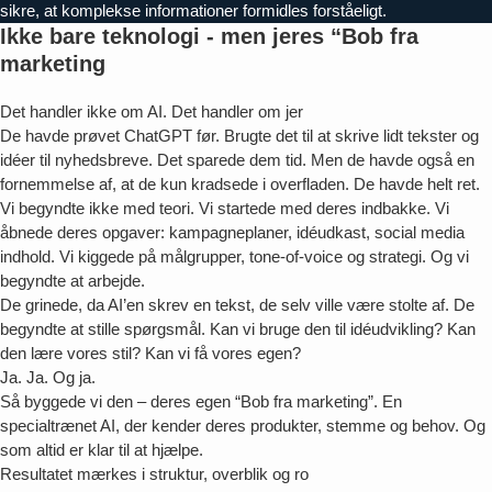
sikre, at komplekse informationer formidles forståeligt.
Ikke bare teknologi - men jeres “Bob fra
marketing
Det handler ikke om AI. Det handler om jer
De havde prøvet ChatGPT før. Brugte det til at skrive lidt tekster og
idéer til nyhedsbreve. Det sparede dem tid. Men de havde også en
fornemmelse af, at de kun kradsede i overfladen. De havde helt ret.
Vi begyndte ikke med teori. Vi startede med deres indbakke. Vi
åbnede deres opgaver: kampagneplaner, idéudkast, social media
indhold. Vi kiggede på målgrupper, tone-of-voice og strategi. Og vi
begyndte at arbejde.
De grinede, da AI’en skrev en tekst, de selv ville være stolte af. De
begyndte at stille spørgsmål. Kan vi bruge den til idéudvikling? Kan
den lære vores stil? Kan vi få vores egen?
Ja. Ja. Og ja.
Så byggede vi den – deres egen “Bob fra marketing”. En
specialtrænet AI, der kender deres produkter, stemme og behov. Og
som altid er klar til at hjælpe.
Resultatet mærkes i struktur, overblik og ro