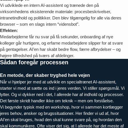
Vi udviklede en intern AI-assistent og trænede den på
virksomhedens eksisterende materiale: procesbeskrivelser,
intranetindhold og politikker. Den blev tilgængelig for alle via deres
browser – som en slags intern “vidensbot”.
Effekten:
Medarbejderne får nu svar på få sekunder, onboarding af nye
kolleger går hurtigere, og erfarne medarbejdere slipper for at svare
på gentagelser. AI’en har skabt bedre flow, færre afbrydelser – og
højere tilfredshed på tværs af afdelinger.
Sådan foregår processen
En metode, der skaber tryghed hele vejen
Når vi hjælper jer med at udvikle en specialtrænet AI-assistent,
starter vi med at sætte os ind i jeres verden. Vi stiller spørgsmål. Vi
lytter. Og vi dykker ned i det, I allerede har af indhold og processer.
Det første skridt handler ikke om teknik – men om forståelse.
Vi begynder typisk med en workshop, hvor vi sammen kortlægger
jeres behov, ønsker og brugssituationer. Her finder vi ud af, hvor
AI’en skal bruges, hvad den skal kunne svare på, og hvordan den
skal kommunikere. Ofte viser det sig, at I allerede har det meste af