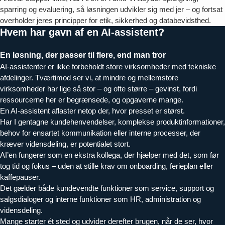
sparring og evaluering, så løsningen udvikler sig med jer – og fortsat
overholder jeres principper for etik, sikkerhed og databevidsthed.
Hvem har gavn af en AI-assistent?
En løsning, der passer til flere, end man tror
AI-assistenter er ikke forbeholdt store virksomheder med tekniske
afdelinger. Tværtimod ser vi, at mindre og mellemstore
virksomheder har lige så stor – og ofte større – gevinst, fordi
ressourcerne her er begrænsede, og opgaverne mange.
En AI-assistent aflaster netop der, hvor presset er størst.
Har I gentagne kundehenvendelser, komplekse produktinformationer,
behov for ensartet kommunikation eller interne processer, der
kræver vidensdeling, er potentialet stort.
AI’en fungerer som en ekstra kollega, der hjælper med det, som før
tog tid og fokus – uden at stille krav om onboarding, ferieplan eller
kaffepauser.
Det gælder både kundevendte funktioner som service, support og
salgsdialoger og interne funktioner som HR, administration og
vidensdeling.
Mange starter ét sted og udvider derefter brugen, når de ser, hvor