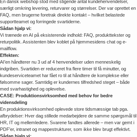
En dansk webshop stod med stigende antal kundehenvendelser,
særligt omkring levering, returvarer og størrelser. Der var oprettet en
FAQ, men brugerne foretrak direkte kontakt – hvilket belastede
supportteamet og forringede svartiderne.
Sådan hjalp vi:
Vi trænede en AI på eksisterende indhold: FAQ, produkttekster og
returpolitik. Assistenten blev koblet på hjemmesidens chat og e-
mailflow.
Effekten:
AI’en håndterer nu 3 ud af 4 henvendelser uden menneskelig
indgriben. Svartiden er reduceret fra flere timer til få minutter, og
kundeserviceteamet har fået ro til at håndtere de komplekse eller
følsomme sager. Samtidig er kundernes tilfredshed steget – både
med svarhastighed og oplevelse.
CASE: Produktionsvirksomhed med behov for bedre
vidensdeling
En produktionsvirksomhed oplevede store tidsmæssige tab pga.
afbrydelser: Hver dag stillede medarbejdere de samme spørgsmål til
HR, IT og mellemledere. Svarene fandtes allerede – men var gemt i
PDF’er, intranet og mappestrukturer, som ikke blev brugt effektivt.
Sådan hjalp vi: