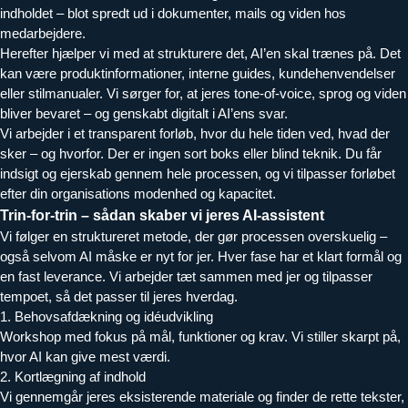
indholdet – blot spredt ud i dokumenter, mails og viden hos
medarbejdere.
Herefter hjælper vi med at strukturere det, AI’en skal trænes på. Det
kan være produktinformationer, interne guides, kundehenvendelser
eller stilmanualer. Vi sørger for, at jeres tone-of-voice, sprog og viden
bliver bevaret – og genskabt digitalt i AI’ens svar.
Vi arbejder i et transparent forløb, hvor du hele tiden ved, hvad der
sker – og hvorfor. Der er ingen sort boks eller blind teknik. Du får
indsigt og ejerskab gennem hele processen, og vi tilpasser forløbet
efter din organisations modenhed og kapacitet.
Trin-for-trin – sådan skaber vi jeres AI-assistent
Vi følger en struktureret metode, der gør processen overskuelig –
også selvom AI måske er nyt for jer. Hver fase har et klart formål og
en fast leverance. Vi arbejder tæt sammen med jer og tilpasser
tempoet, så det passer til jeres hverdag.
1. Behovsafdækning og idéudvikling
Workshop med fokus på mål, funktioner og krav. Vi stiller skarpt på,
hvor AI kan give mest værdi.
2. Kortlægning af indhold
Vi gennemgår jeres eksisterende materiale og finder de rette tekster,