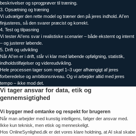
beskrivelser og sprogprøver til træning.
3. Opsætning og træning
Vi udvælger den rette model og træner den på jeres indhold. AI’en
finjusteres, så den svarer præcist og korrekt.
4. Test og tilpasning
Vi tester AI’ens svar i realistiske scenarier – både eksternt og internt
– og justerer løbende.
5. Drift og udvikling
Når AI’en er i drift, står vi klar med løbende opfølgning, statistik,
indholdstilføjelser og videreudvikling.
Hele processen tager som regel 1–3 uger afhængigt af jeres
forberedelse og ambitionsniveau. Og vi arbejder altid med jeres
tempo – ikke mod det.
Vi tager ansvar for data, etik og
gennemsigtighed
Vi bygger med omtanke og respekt for brugeren
Når man arbejder med kunstig intelligens, følger der ansvar med.
Ikke kun teknisk, men etisk og menneskeligt.
Hos OnlineSynlighed.dk er det vores klare holdning, at AI skal skabe