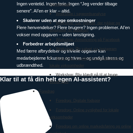
Ingen ventetid. Ingen ferie. Ingen “Jeg vender tilbage
hjemmeside
senere”. AI’en er klar – altid.
Workshop i søgeordsanalyse
Skalerer uden at øge omkostninger
Workshop: Lav indhold, der rykker og
Flere henvendelser? Flere brugere? Ingen problemer. AI’en
engagerer dit publikum
vokser med opgaven – uden lønstigning.
Workshop: Annoncering på Facebook
Forbedrer arbejdsmiljøet
Workshop: Øg salget via Instagram
Med færre afbrydelser og trivielle opgaver kan
medarbejderne fokusere og trives – og undgå stress og
Workshop: Facebook-markedsføring for
udbrændthed.
lokale virksomheder
Workshop: Bliv klædt på til at bruge
Klar til at få din helt egen AI-assistent?
WordPress
Foredrag
Foredrag: Digitale fodspor
Foredrag: Online synlighed for lokale
virksomheder
Foredrag om online markedsføring og online