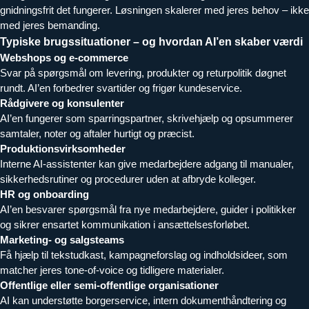
gnidningsfrit det fungerer. Løsningen skalerer med jeres behov – ikke
med jeres bemanding.
Typiske brugssituationer – og hvordan AI’en skaber værdi
Webshops og e-commerce
Svar på spørgsmål om levering, produkter og returpolitik døgnet
rundt. AI’en forbedrer svartider og frigør kundeservice.
Rådgivere og konsulenter
AI’en fungerer som sparringspartner, skrivehjælp og opsummerer
samtaler, noter og aftaler hurtigt og præcist.
Produktionsvirksomheder
Interne AI-assistenter kan give medarbejdere adgang til manualer,
sikkerhedsrutiner og procedurer uden at afbryde kolleger.
HR og onboarding
AI’en besvarer spørgsmål fra nye medarbejdere, guider i politikker
og sikrer ensartet kommunikation i ansættelsesforløbet.
Marketing- og salgsteams
Få hjælp til tekstudkast, kampagneforslag og indholdsideer, som
matcher jeres tone-of-voice og tidligere materialer.
Offentlige eller semi-offentlige organisationer
AI kan understøtte borgerservice, intern dokumenthåndtering og