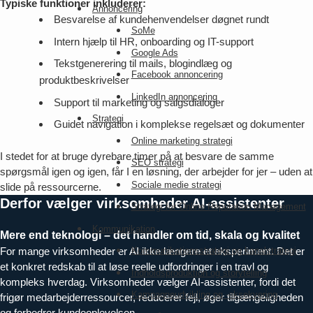
Typiske funktioner inkluderer:
Annoncering
Besvarelse af kundehenvendelser døgnet rundt
SoMe
Intern hjælp til HR, onboarding og IT-support
Google Ads
Tekstgenerering til mails, blogindlæg og
Facebook annoncering
produktbeskrivelser
LinkedIn annoncering
Support til marketing og salgsdialoger
Strategi
Guidet navigation i komplekse regelsæt og dokumenter
Online marketing strategi
I stedet for at bruge dyrebare timer på at besvare de samme
SEO strategi
spørgsmål igen og igen, får I en løsning, der arbejder for jer – uden at
Sociale medie strategi
slide på ressourcerne.
Derfor vælger virksomheder AI-assistenter
Strategi for Online Reputation Management
Kommunikation
Mere end teknologi – det handler om tid, skala og kvalitet
For mange virksomheder er AI ikke længere et eksperiment. Det er
Kommunikationsstrategi og kanalstrategi
et konkret redskab til at løse reelle udfordringer i en travl og
Indholdsproduktion og storytelling
kompleks hverdag. Virksomheder vælger AI-assistenter, fordi det
Kampagneudvikling og -eksekvering
frigør medarbejderressourcer, reducerer fejl, øger tilgængeligheden
og forbedrer kundeoplevelsen.