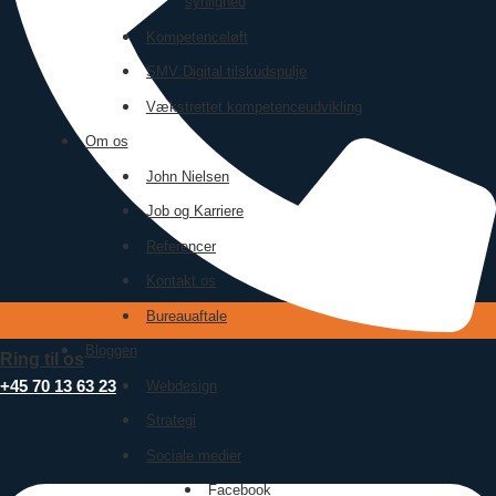
synlighed
Kompetenceløft
SMV:Digital tilskudspulje
Vækstrettet kompetenceudvikling
Om os
John Nielsen
Job og Karriere
Referencer
Kontakt os
Bureauaftale
Bloggen
Ring til os
+45 70 13 63 23
Webdesign
Strategi
Sociale medier
Facebook