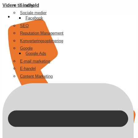
Videre til indhold
Strategi
Sociale medier
Facebook
SEO
Reputation Management
Konverteringsoptimering
Google
Google Ads
E-mail marketing
E-handel
Content Marketing