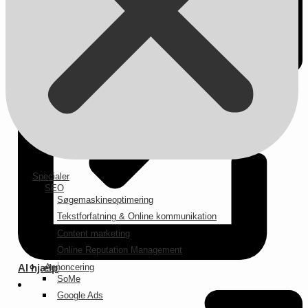
Specialer
SEO
Søgemaskineoptimering
Tekstforfatning & Online kommunikation
Content marketing
Online Reputation Management
Annoncering
AI hjælp
SoMe
Google Ads