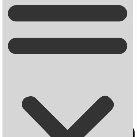
Kontakt på +45 70 13 63 23
AI
Gør dit arbejde lettere med
AI-løsninger
AI er ikke science fiction – det er praktiske værktøjer, der
sparer tid og skaber bedre resultater. Vi viser dig hvordan.
Lad os hjælpe med hvad AI kan gøre for dig