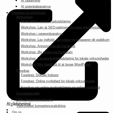
AI rådgivning
AI potentialeanalyse
Foredrag og workshops
Workshops
Workshops i digital markedsføring
Workshop: Lær at SEO-optimere din egen hjemmeside
Workshop i søgeordsanalyse
Workshop: Lav indhold, der rykker og engagerer dit publikum
Workshop: Annoncering på Facebook
Workshop: Øg salget via Instagram
Workshop: Facebook-markedsføring for lokale virksomheder
Workshop: Bliv klædt på til at bruge WordPress
Foredrag
Foredrag: Digitale fodspor
Foredrag: Online synlighed for lokale virksomheder
Foredrag om online markedsføring og online synlighed
Kompetenceløft
SMV:Digital tilskudspulje
AI rådgivning
Vækstrettet kompetenceudvikling
Om os