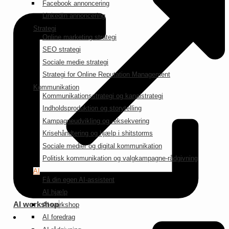
Facebook annoncering
LinkedIn annoncering
Strategi
Online marketing strategi
SEO strategi
Sociale medie strategi
Strategi for Online Reputation Management
Kommunikation
Kommunikationsstrategi og kanalstrategi
Indholdsproduktion og storytelling
Kampagneudvikling og -eksekvering
Krisehåndtering og hjælp i shitstorms
Sociale medier og digital kommunikation
Politisk kommunikation og valgkampagne-rådgivning
AI
Få din egen AI-assistent
AI hjælp
AI workshop
AI workshop
AI foredrag