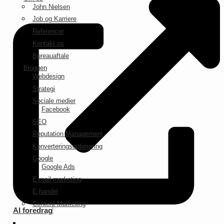
John Nielsen
Job og Karriere
Referencer
Kontakt os
Bureauaftale
Bloggen
Webdesign
Strategi
Sociale medier
Facebook
SEO
Reputation Management
Konverteringsoptimering
Google
Google Ads
E-mail marketing
E-handel
Content Marketing
AI foredrag