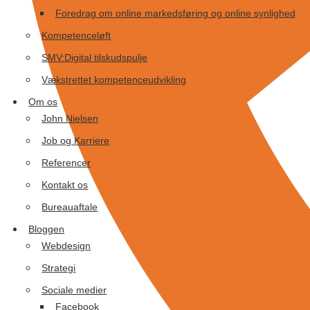
Foredrag om online markedsføring og online synlighed
Kompetenceløft
SMV:Digital tilskudspulje
Vækstrettet kompetenceudvikling
Om os
John Nielsen
Job og Karriere
Referencer
Kontakt os
Bureauaftale
Bloggen
Webdesign
Strategi
Sociale medier
Facebook