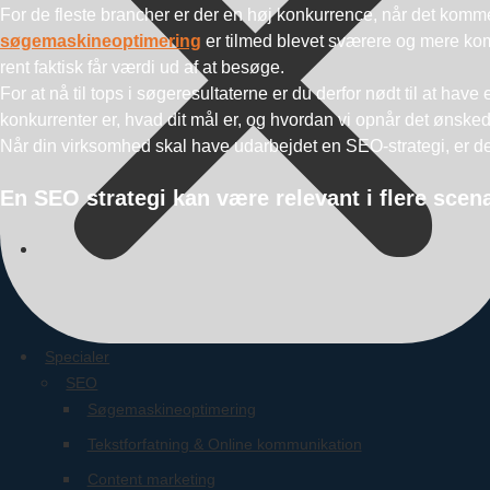
For de fleste brancher er der en høj konkurrence, når det komme
søgemaskineoptimering
er tilmed blevet sværere og mere komp
rent faktisk får værdi ud af at besøge.
For at nå til tops i søgeresultaterne er du derfor nødt til at ha
konkurrenter er, hvad dit mål er, og hvordan vi opnår det ønske
Når din virksomhed skal have udarbejdet en SEO-strategi, er det v
En SEO strategi kan være relevant i flere scena
Specialer
SEO
Søgemaskineoptimering
Tekstforfatning & Online kommunikation
Content marketing