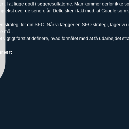
r til at ligge godt i søgeresultaterne. Man kommer derfor ikke s
lekst over de senere år. Dette sker i takt med, at Google som s
ve en strategi for din SEO. Når vi lægger en SEO strategi, tager v
de mål.
igtigt først at definere, hvad formålet med at få udarbejdet stra
rier: