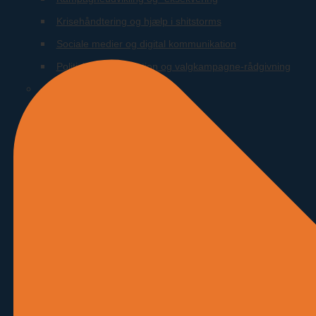
Krisehåndtering og hjælp i shitstorms
Sociale medier og digital kommunikation
Politisk kommunikation og valgkampagne-rådgivning
AI
Få din egen AI-assistent
AI hjælp
AI workshop
AI foredrag
AI rådgivning
AI potentialeanalyse
Foredrag og workshops
Workshops
Workshops i digital markedsføring
Workshop: Lær at SEO-optimere din egen hjemmeside