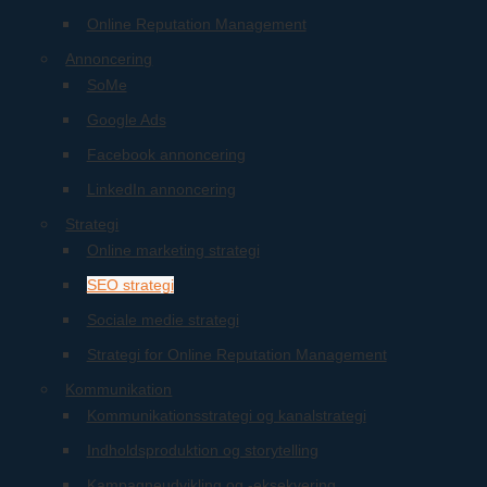
Online Reputation Management
Annoncering
SoMe
Google Ads
Facebook annoncering
LinkedIn annoncering
Strategi
Online marketing strategi
SEO strategi
Sociale medie strategi
Strategi for Online Reputation Management
Kommunikation
Kommunikationsstrategi og kanalstrategi
Indholdsproduktion og storytelling
Kampagneudvikling og -eksekvering