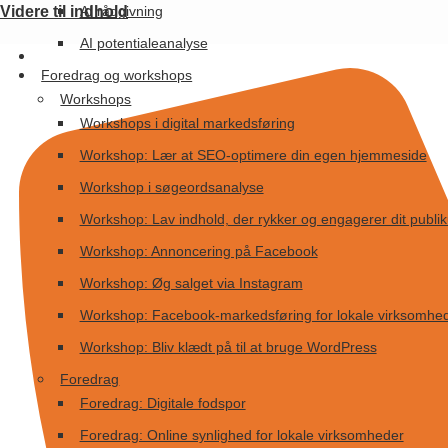
AI rådgivning
Videre til indhold
AI potentialeanalyse
Foredrag og workshops
Workshops
Workshops i digital markedsføring
Workshop: Lær at SEO-optimere din egen hjemmeside
Workshop i søgeordsanalyse
Workshop: Lav indhold, der rykker og engagerer dit publi
Workshop: Annoncering på Facebook
Workshop: Øg salget via Instagram
Workshop: Facebook-markedsføring for lokale virksomhe
Workshop: Bliv klædt på til at bruge WordPress
Foredrag
Foredrag: Digitale fodspor
Foredrag: Online synlighed for lokale virksomheder