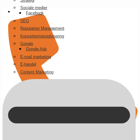
Strategi
Videre
Sociale medier
til
Facebook
indhold
SEO
Reputation Management
Konverteringsoptimering
Google
Google Ads
E-mail marketing
E-handel
Content Marketing