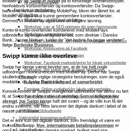
MobilePay og Swipp er bygget på to forskellige overførselstyper,
AI potentialeanalyse
henholdsvis kortoverførsler og kontooverførsler. Da Swipp-
Foredrag og workshops
bankerne nu har tilsluttet sig MobilePay, bliver der åbnet for, at
Workshops
MobilePay også skal kunne gennemføre kontooverførsler.
Workshops i digital markedsføring
Dermed vil MobilePay også blive en billigere løsning.
Workshop: Lær at SEO-optimere din egen hjemmeside
Konto-til-konto-overførsler kombineret med MobilePays
Workshop i søgeordsanalyse
udbredelse og brugervenlighed er det, som direktør i Danske
Bank, Jesper Nielsen, kalder for ”det bedste fra begge verdener”
Workshop: Lav indhold, der rykker og engagerer dit publikum
ifølge
Berlinske Business
.
Workshop: Annoncering på Facebook
Swipp kunne ikke overleve
Workshop: Øg salget via Instagram
Workshop: Facebook-markedsføring for lokale virksomheder
Swipp har længe været bevidst om, at de har haft nogle
Workshop: Bliv klædt på til at bruge WordPress
udfordringer i konkurrencen med MobilePay. Derfor har Swipp
skulle træffe nogle vigtige strategiske beslutninger, som de også
Foredrag
meddelte, da
Jyske Bank trådte ud af samarbejdet
.
Foredrag: Digitale fodspor
Foredrag: Online synlighed for lokale virksomheder
Konsekvensen af Swipps manglende udbredelse har derfor nu ført
til, at Swipp har måtte indse sit nederlag. Som vi
tidligere har
Foredrag om online markedsføring og online synlighed
skrevet
, har Swipp længe haft det svært – og de ville kun få det
Kompetenceløft
endnu sværere, når Nets lancerer det digitale dankort i løbet af de
SMV:Digital tilskudspulje
næste par måneder.
Vækstrettet kompetenceudvikling
Det er ikke kun det digitale dankort, som fremtidigt vil være en
Om os
trussel for Swipp.
Nye, internationale betalingsløsninger
er
John Nielsen
også på vej ind på det danske marked, hvilket med stor