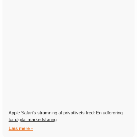
Apple Safari’s stramning af privatlivets fred: En udfordring
for digital markedsføring
Læs mere »