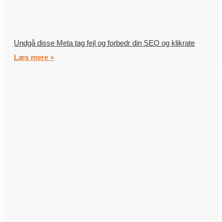
Undgå disse Meta tag fejl og forbedr din SEO og klikrate
Læs mere »