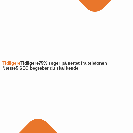
Tidligere
Tidligere
75% søger på nettet fra telefonen
Næste
5 SEO begreber du skal kende