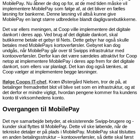
MobilePay. Nu åbner de dog op for, at de med tiden måske vil
implementere MobilePay som følge af, at det bliver en fælles
løsning for bankerne. Denne løsning vil altså kunne give
MobilePay en langt større udbredelse blandt dagligvarebutikkerne.
Det var ellers meningen, at Coop ville implementere det digitale
dankort i deres app. Ved brug af det digitale dankort, skal
butikkerne betale et gebyr til Nets. Dette gebyr har også skulle
betales med MobilePays kortoverførsler. Gebyret kan dog
undgås, når MobilePay går over til Swipps infrastruktur med
kontooverførsler. Derfor kan det være særdeles attraktivt for Coop
netop at implementere MobilePay i deres app frem for det digitale
dankort, som ellers var planlagt. Det kan dog også tænkes, at
Coop vælger at implementere begge løsninger.
Ifølge Coops IT-chef
, Kræn Østergård Nielsen, tror de på, at
betalinger fremadrettet blot vil blive set som en infrastruktur, og at
det derfor er mindre vigtigt, hvordan pengene kommer fra kundens
konto til virksomhedens konto.
Overgangen til MobilePay
Det nye samarbejde betyder, at eksisterende Swipp-brugere og -
kunder skal flyttes til MobilePay. Dette vil ske løbende, når de
tekniske detaljer er på plads i MobilePay. MobilePay skal tilsluttes
en anden betalingsstruktur – kontooverførsler, så dette skal først