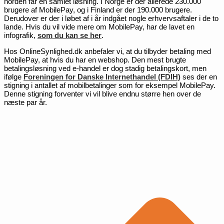
norden får én samlet løsning. I Norge er der allerede 230.000
brugere af MobilePay, og i Finland er der 190.000 brugere.
Derudover er der i løbet af i år indgået nogle erhvervsaftaler i de to
lande. Hvis du vil vide mere om MobilePay, har de lavet en
infografik,
som du kan se her
.
Hos OnlineSynlighed.dk anbefaler vi, at du tilbyder betaling med
MobilePay, at hvis du har en webshop. Den mest brugte
betalingsløsning ved e-handel er dog stadig betalingskort, men
ifølge
Foreningen for Danske Internethandel (FDIH)
ses der en
stigning i antallet af mobilbetalinger som for eksempel MobilePay.
Denne stigning forventer vi vil blive endnu større hen over de
næste par år.