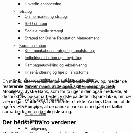
LinkedIn annoncering
Strategi
Online marketing strategi
SEO strategi
Sociale medie strategi
Strategi for Online Reputation Management
Kommunikation
Kommunikationsstrategi og kanalstrategi
Indholdsproduktion og storytelling
Kampagneudvikling og -eksekvering
Krisehåndtering og hjælp i shitstorms
Sociale medier og digital kommunikation
En måned efter Nordea forlod samarbejdet om Swipp, melder de
resterende banker nu ud, at de også skifter Swipp ud med
Politisk kommunikation og valgkampagne-rådgivning
MobilePay.
Jyske Bank, som for to uger siden også meddelte, at
AI
de forlod Swipp-samarbejdet, vidste på dette tidspunkt ikke, om de
Få din egen AI-assistent
ville indgå i MobilePay. Det fortæller direktør Anders Dam nu, at de
også vil. Det betyder, at de danske banker er indgået i et fælles
AI hjælp
samarbejde om én betalingsløsning.
AI workshop
AI foredrag
Det bedste fra to verdener
AI rådgivning