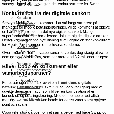
sandsynlighed ville have gjort det endnu sværere for Swipp.
Job og Karriere
Referencer
Konkurrence fra det digitale dankort
Kontakt os
Selvom MobilePay nu kommer til at stå langt stærkere på
Bureauaftale
markedet for mobile betalingsløsninger, vil de komme til at opleve
Bloggen
en hård konkurrence fra det nye digitale dankort. Mange
Webdesign
supermarkedskæder har allerede tilsluttet sig det digitale dankort.
Derfor kommer denne nye løsning til at udgøre en stor konkurrent
Strategi
for MobilePay i kampen om erhvervskunderne.
Sociale medier
Facebook
Overførsler mellem privatpersoner forventes dog stadig at være
domineret af MobilePay, som har mere end 3,2 millioner brugere.
SEO
Reputation Management
Bliver Coop en konkurrent eller
Konverteringsoptimering
samarbejdspartner?
Google
Google Ads
For et par uger siden skrev vi om
fremtidens digitale
betalingsløsninger
. Her skrev vi, at Coop var i gang med at
E-mail marketing
udvikle deres egen app, som bliver en kombination af en
E-handel
kundeklub og betalingsløsning. Med denne app er det altså
Content Marketing
meningen, at kunderne kan betale for deres varer samt optjene
point og rabatter.
Coop ville altså gå uden om et samarbejde med både Swipp og