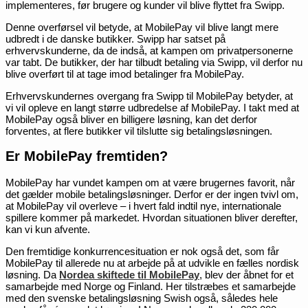
implementeres, før brugere og kunder vil blive flyttet fra Swipp.
Denne overførsel vil betyde, at MobilePay vil blive langt mere
udbredt i de danske butikker. Swipp har satset på
erhvervskunderne, da de indså, at kampen om privatpersonerne
var tabt. De butikker, der har tilbudt betaling via Swipp, vil derfor nu
blive overført til at tage imod betalinger fra MobilePay.
Erhvervskundernes overgang fra Swipp til MobilePay betyder, at
vi vil opleve en langt større udbredelse af MobilePay. I takt med at
MobilePay også bliver en billigere løsning, kan det derfor
forventes, at flere butikker vil tilslutte sig betalingsløsningen.
Er MobilePay fremtiden?
MobilePay har vundet kampen om at være brugernes favorit, når
det gælder mobile betalingsløsninger. Derfor er der ingen tvivl om,
at MobilePay vil overleve – i hvert fald indtil nye, internationale
spillere kommer på markedet. Hvordan situationen bliver derefter,
kan vi kun afvente.
Den fremtidige konkurrencesituation er nok også det, som får
MobilePay til allerede nu at arbejde på at udvikle en fælles nordisk
løsning. Da
Nordea skiftede til MobilePay
, blev der åbnet for et
samarbejde med Norge og Finland. Her tilstræbes et samarbejde
med den svenske betalingsløsning Swish også, således hele