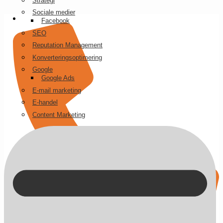
Strategi
Videre
Sociale medier
til
Facebook
indhold
SEO
Reputation Management
Konverteringsoptimering
Google
Google Ads
E-mail marketing
E-handel
Content Marketing