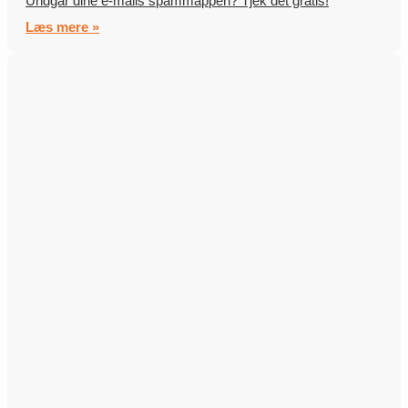
Undgår dine e-mails spammappen? Tjek det gratis!
Læs mere »