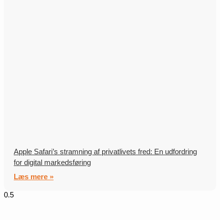
Apple Safari’s stramning af privatlivets fred: En udfordring
for digital markedsføring
Læs mere »