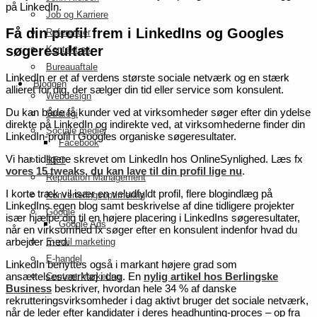
på LinkedIn.
Job og Karriere
Få din profil frem i LinkedIns og Googles
Referencer
søgeresultater
Kontakt os
Bureauaftale
LinkedIn er et af verdens største sociale netværk og en stærk
Bloggen
allieret for dig, der sælger din tid eller service som konsulent.
Webdesign
Du kan både få kunder ved at virksomheder søger efter din ydelse
Strategi
direkte på LinkedIn og indirekte ved, at virksomhederne finder din
Sociale medier
LinkedIn-profil i Googles organiske søgeresultater.
Facebook
Vi har tidligere skrevet om LinkedIn hos OnlineSynlighed. Læs fx
SEO
vores 15 tweaks, du kan lave til din profil lige nu
.
Reputation Management
I korte træk vil især en veludfyldt profil, flere blogindlæg på
Konverteringsoptimering
LinkedIns egen blog samt beskrivelse af dine tidligere projekter
Google
især hjælpe dig til en højere placering i LinkedIns søgeresultater,
Google Ads
når en virksomhed fx søger efter en konsulent indenfor hvad du
arbejder med.
E-mail marketing
E-handel
LinkedIn benyttes også i markant højere grad som
ansættelsesværktøj i dag. En
nylig artikel hos Berlingske
Content Marketing
Business
beskriver, hvordan hele 34 % af danske
rekrutteringsvirksomheder i dag aktivt bruger det sociale netværk,
når de leder efter kandidater i deres headhunting-proces – op fra