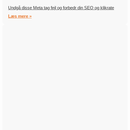
Undgå disse Meta tag fejl og forbedr din SEO og klikrate
Læs mere »