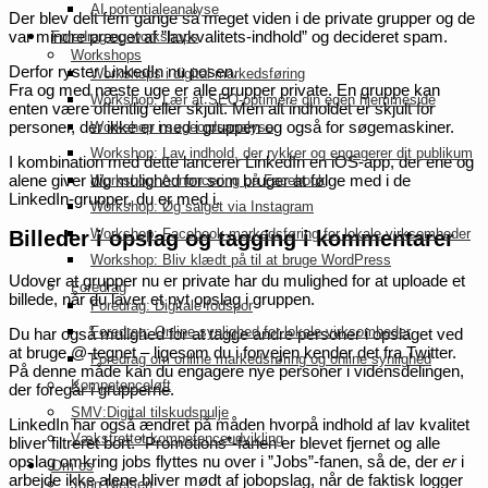
AI potentialeanalyse
Der blev delt fem gange så meget viden i de private grupper og de
var mindre præget af ”lavkvalitets-indhold” og decideret spam.
Foredrag og workshops
Workshops
Derfor ryster LinkedIn nu posen.
Workshops i digital markedsføring
Fra og med næste uge er alle grupper private. En gruppe kan
Workshop: Lær at SEO-optimere din egen hjemmeside
enten være offentlig eller skjult. Men alt indholdet er skjult for
personer, der ikke er med i gruppen og også for søgemaskiner.
Workshop i søgeordsanalyse
Workshop: Lav indhold, der rykker og engagerer dit publikum
I kombination med dette lancerer LinkedIn en iOS-app, der ene og
alene giver dig mulighed for som bruger at følge med i de
Workshop: Annoncering på Facebook
LinkedIn-grupper, du er med i.
Workshop: Øg salget via Instagram
Workshop: Facebook-markedsføring for lokale virksomheder
Billeder i opslag og tagging i kommentarer
Workshop: Bliv klædt på til at bruge WordPress
Udover at grupper nu er private har du mulighed for at uploade et
Foredrag
billede, når du laver et nyt opslag i gruppen.
Foredrag: Digitale fodspor
Foredrag: Online synlighed for lokale virksomheder
Du har også mulighed for at tagge andre personer i opslaget ved
at bruge @-tegnet – ligesom du i forvejen kender det fra Twitter.
Foredrag om online markedsføring og online synlighed
På denne måde kan du engagere nye personer i vidensdelingen,
Kompetenceløft
der foregår i grupperne.
SMV:Digital tilskudspulje
LinkedIn har også ændret på måden hvorpå indhold af lav kvalitet
Vækstrettet kompetenceudvikling
bliver filtreret bort. ”Promotions”-fanen er blevet fjernet og alle
opslag omkring jobs flyttes nu over i ”Jobs”-fanen, så de, der
er
i
Om os
arbejde ikke alene bliver mødt af jobopslag, når de faktisk logger
John Nielsen