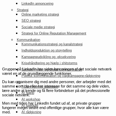
LinkedIn annoncering
Strategi
Online marketing strategi
SEO strategi
Sociale medie strategi
Strategi for Online Reputation Management
Kommunikation
Kommunikationsstrategi og kanalstrategi
Indholdsproduktion og storytelling
Kampagneudvikling og -eksekvering
Krisehåndtering og hjælp i shitstorms
Grupper på LinkedIn har siden lanceringen af det sociale netværk
Sociale medier og digital kommunikation
været en af de grundlæggende funktioner.
Politisk kommunikation og valgkampagne-rådgivning
Du kan organisere dig med andre personer, der arbejder med det
AI
samme som du eller har interesse for det samme og dele viden,
Få din egen AI-assistent
lære andre at kende og få flere forbindelser på det professionelle
AI hjælp
sociale netværk.
AI workshop
Men med tiden har LinkedIn fundet ud af, at private grupper
AI foredrag
fungerer meget bedre end offentlige grupper, hvor alle kan være
med.
AI rådgivning