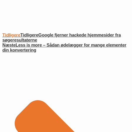
Tidligere
Tidligere
Google fjerner hackede hjemmesider fra
søgeresultaterne
Næste
Less is more – Sådan ødelægger for mange elementer
din konvertering