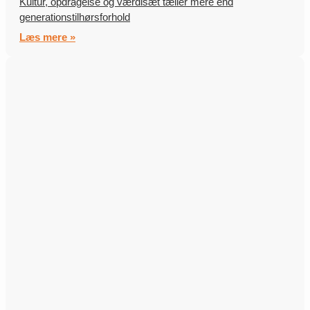
Kultur, opdragelse og værdisæt tæller mere end
generationstilhørsforhold
Læs mere »