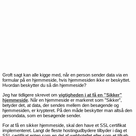
Groft sagt kan alle kigge med, når en person sender data via en
formular på en hjemmeside, hvis hjemmesiden ikke er beskyttet.
Hvordan beskytter du så din hjemmeside?
Jeg har tidligere skrevet om
vigtigheden i at få en ”Sikker”
hjemmeside
. Når en hjemmeside er markeret som ”Sikker”,
betyder det, at data, der sendes mellem den besøgende og
hjemmesiden, er krypteret. På den måde beskytter man altså den
persondata, som en besøgende sender.
For at få en sikker hjemmeside, skal den have et SSL certifikat
implementeret. Langt de fleste hostingudbydere tilbyder i dag et
SSL certifikat enten som en del af webhotellet eller som et tilkøb.