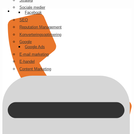
Strategi
Videre
Sociale medier
til
Facebook
indhold
SEO
Reputation Management
Konverteringsoptimering
Google
Google Ads
E-mail marketing
E-handel
Content Marketing