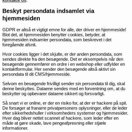
kontakte os
.
Beskyt persondata indsamlet via
hjemmesiden
GDPR er altså et vigtigt emne for alle, der driver en hjemmeside!
Blot det, at hjemmesiden benytter cookies, betyder, at
hjemmesiden indsamler persondata, som beskrevet i det
foregående afsnit.
Hvor cookies ligger i det skjulte, er der anden persondata, som
sendes direkte fra den besøgende. Det er eksempelvis når den
besøgende gennemfører en ordre i en webshop eller udfylder en
kontaktformular. Her sender den besøgende altså aktivt sin
persondata til dit CMS/hjemmeside.
Selvom en besøgende frivilligt sender sin persondata til dig, skal
denne beskyttes. Dataene sendes med en forventning om, at du
beskytter og opbevarer dataene sikkert og forsvarligt.
Så snart vi er online, er der en risiko for, at der er hackere på spil.
De forsøger at franarre privatpersoners oplysninger, eller de leder
efter sikkerhedshuller i virksomheders systemer og hjemmesider.
Hver dag bliver nettet scannet af hackere, som leder efter en
måde at gøre skade, lave pengeafpresning eller stjæle
informationer.