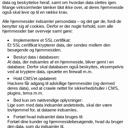
data og beskyttelse heraf, samt om hvordan data slettes igen.
Mange virksomheder tænker blot ikke over, at deres hjemmeside
også skal leve op til en række krav.
Alle hjemmesider indsamler persondata – og det gør de, fordi de
benytter sig af cookies. Derfor er der nogle forhold, som alle
hjemmesider bør overveje samt gøre:
Implementere et SSL certifikat:
Et SSL certifikat krypterer data, der sendes mellem den
besøgende og hjemmesiden.
Beskyt data i databasen:
Al data, der indsamles af en hjemmeside, bliver gemt i en
database. Derfor skal databasen også beskyttes, eksempelvis
ved at kryptere data, opsætte en firewall m.m.
Hold CMS’et opdateret:
Hackere får adgang til adskillige hjemmesider (og dermed
deres data), ved at crawle nettet for sikkerhedshuller i CMS,
plugins, tema m.m.
Bed kun om nødvendige oplysninger:
Lige som med data indsamlet andetsteds, skal der være
lovhjemmel for, at dataene indsamles.
Fortæl hvad indsamlet data bruges til:
Fortæl dine kunder og hjemmesidebesøgende, hvad du bruger
den data, som du indsamler til.