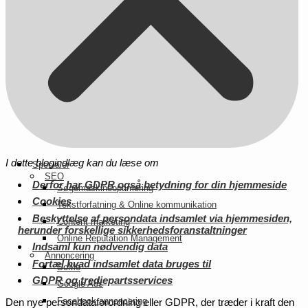
I dette blogindlæg kan du læse om
Specialer
SEO
Derfor har GDPR også betydning for din hjemmeside
Søgemaskineoptimering
Cookies
Tekstforfatning & Online kommunikation
Beskyttelse af persondata indsamlet via hjemmesiden,
Content marketing
herunder forskellige sikkerhedsforanstaltninger
Online Reputation Management
Indsaml kun nødvendig data
Annoncering
Fortæl hvad indsamlet data bruges til
SoMe
GDPR og tredjepartsservices
Google Ads
Facebook annoncering
Den nye persondataforordning eller GDPR, der træder i kraft den