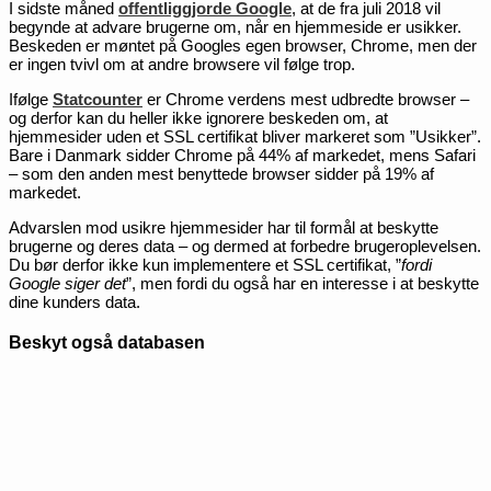
I sidste måned
offentliggjorde Google
, at de fra juli 2018 vil
begynde at advare brugerne om, når en hjemmeside er usikker.
Beskeden er møntet på Googles egen browser, Chrome, men der
er ingen tvivl om at andre browsere vil følge trop.
Ifølge
Statcounter
er Chrome verdens mest udbredte browser –
og derfor kan du heller ikke ignorere beskeden om, at
hjemmesider uden et SSL certifikat bliver markeret som ”Usikker”.
Bare i Danmark sidder Chrome på 44% af markedet, mens Safari
– som den anden mest benyttede browser sidder på 19% af
markedet.
Advarslen mod usikre hjemmesider har til formål at beskytte
brugerne og deres data – og dermed at forbedre brugeroplevelsen.
Du bør derfor ikke kun implementere et SSL certifikat, ”
fordi
Google siger det
”, men fordi du også har en interesse i at beskytte
dine kunders data.
Beskyt også databasen