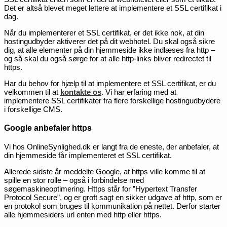
Det er altså blevet meget lettere at implementere et SSL certifikat i
dag.
Når du implementerer et SSL certifikat, er det ikke nok, at din
hostingudbyder aktiverer det på dit webhotel. Du skal også sikre
dig, at alle elementer på din hjemmeside ikke indlæses fra http –
og så skal du også sørge for at alle http-links bliver redirectet til
https.
Har du behov for hjælp til at implementere et SSL certifikat, er du
velkommen til at
kontakte os
. Vi har erfaring med at
implementere SSL certifikater fra flere forskellige hostingudbydere
i forskellige CMS.
Google anbefaler https
Vi hos OnlineSynlighed.dk er langt fra de eneste, der anbefaler, at
din hjemmeside får implementeret et SSL certifikat.
Allerede sidste år meddelte Google, at https ville komme til at
spille en stor rolle – også i forbindelse med
søgemaskineoptimering. Https står for ”Hypertext Transfer
Protocol Secure”, og er groft sagt en sikker udgave af http, som er
en protokol som bruges til kommunikation på nettet. Derfor starter
alle hjemmesiders url enten med http eller https.