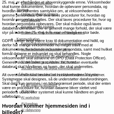
25. maj, er efterhånden et altoverskyggende emne. Virksomheder
LinkedIn annoncering
skal kunne dokumentere, hvordan de opbevarer persondata, og
Strategi
hvordan der indhentes samtykke om, at virksomheden må
Online marketing strategi
gemme persondata. Der skal laves procedurer for, hvordan og
hvornår persondata slettes. Der skal laves procedurer for, hvor og
SEO strategi
hvordan persondata opbevares. Der skal måske også laves
Sociale medie strategi
databehandleraftaler. Der er generelt mange forhold, der skal være
styr på inden den 25. maj, hvis man vil undgå en stor bøde.
Strategi for Online Reputation Management
Kommunikation
GDPR sætter langt større krav til dokumentation end hidtil, og
Kommunikationsstrategi og kanalstrategi
derfor har mange virksomheder nu meget travlt med at
dokumentere, hvordan de indsamler persondata, samt med hvilket
Indholdsproduktion og storytelling
formål dataene er indsamlet og skal behandles. Nogle
Kampagneudvikling og -eksekvering
virksomheder skal udnævne en DPO (Data Protection Officer).
Krisehåndtering og hjælp i shitstorms
Generelt skal der laves procedurer for, hvordan eventuelle
databrud skal håndteres og hvem, der skal underrettes.
Sociale medier og digital kommunikation
Politisk kommunikation og valgkampagne-rådgivning
Alt ovenstående skal tænkes ind i virksomhedens it-systemer.
Systemerne skal designes, så de understøtter dataforordningen.
AI
Skal data kun gemmes i en tidsbegrænset periode, skal der enten
Få din egen AI-assistent
være en procedure for, hvordan dataene bliver slettet ved
AI hjælp
periodens udløb, eller systemet skal kunne håndtere en given
udløbsdato.
AI workshop
AI foredrag
Hvordan kommer hjemmesiden ind i
AI rådgivning
billedet?