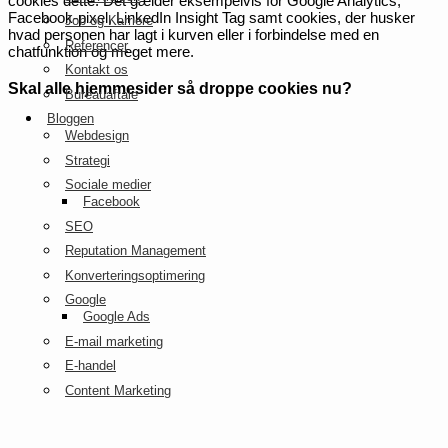
cookies dette. Det gælder eksempelvis for Google Analytics,
Facebook-pixel, LinkedIn Insight Tag samt cookies, der husker
Job og Karriere
hvad personen har lagt i kurven eller i forbindelse med en
Referencer
chatfunktion og meget mere.
Kontakt os
Skal alle hjemmesider så droppe cookies nu?
Bureauaftale
Bloggen
Webdesign
Strategi
Sociale medier
Facebook
SEO
Reputation Management
Konverteringsoptimering
Google
Google Ads
E-mail marketing
E-handel
Content Marketing