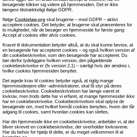
besøgende klikker sig videre på hjemmesiden. Det er ikke
længere tilstrækkeligt ifølge GDPR.
Ifølge
Cookielaw.org
skal brugerne – med GDPR – aktivt
acceptere cookies. Det betyder, at brugerne skal præsenteres for
to muligheder, når de besøger en hjemmeside for første gang:
Accept af cookies eller afvis cookies.
Kravet til dokumentation betyder altså, at du skal kunne bevise, at
en besøgende har accepteret cookies – og også hvilken version af
din cookiebeskrivelse, som den besøgende har accepteret. Du
bør derfor tydeliggøre hvilken version, den pågældende
cookiebeskrivelse er (fx version 2.1) – særligt hvis der ændres i,
hvilke cookies hjemmesiden benytter.
Det øgede krav til cookies betyder også, at rigtig mange
hjemmesideejere eller -administratorer, skal få styr på deres
cookiebeskrivelse. Cookiebeskrivelsen har længe været et
lovkrav, men trods dette har vi erfaret, at mange hjemmesider ikke
har en cookiebeskrivelse. Cookiebeskrivelsen skal oplyse de
besøgende om, med hvilket formål cookies benyttes, hvem der får
adgang til cookies, samt hvordan cookies kan slettes.
Har din hjemmeside ikke en cookiebeskrivelse, anbefaler vi, at der
bliver skrevet en cookiebeskrivelse, der overholder lovkravene.
Har du behov for hjælp til dette, er du meget velkommen til at