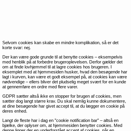
Selvom cookies kan skabe en mindre komplikation, så er det
korte svar: nej.
Der kan være gode grunde til at benytte cookies – eksempelvis
med henblik på at forbedre brugeroplevelsen. Derfor gælder det
om at finde lovhjemmel til at lagre cookies hos brugeren. I
eksemplet med at hjemmesiden husker, hvad den besøgende har
lagt i kurven, kan være et godt eksempel på, at cookies kan være
nødvendige – ellers bliver det pludselig meget svært for en kunde
at gennemføre en ordre med flere varer.
GDPR sætter altså ikke en stopper for brugen af cookies, men
sætter dog langt større krav. Du skal nemlig kunne dokumentere,
at dine besøgende har givet accept til, at du lægger en cookie på
deres enhed.
Langt de fleste har i dag en ”cookie notification bar” – altså en
bjælke, der oplyser om, at hjemmesiden benytter cookies. Med
denne ligger der en underforstået accept af cookies, når en