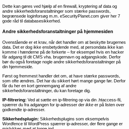
Dette kan gøres ved hjælp af en firewall, kryptering af data og
andre sikkerhedsforanstaltninger som stærke passwords,
begrænsede loginforsøg m.m. eSecurityPlanet.com giver her 7
gode råd til databasesikkerhed.
Andre sikkerhedsforanstaltninger på hjemmesiden
Ovenstående er et krav, når det handler om at beskytte brugernes
data. Det er dog ikke ensbetydende med, at persondata ikke kan
komme i hænderne på de forkerte – for eksempel hvis en hacker
får adgang til dit CMS vha. brugernavn og adgangskode. Derfor
bør du også foretage nogle andre sikkerhedsforanstaltninger på
din hjemmeside.
Først og fremmest handler det om, at have stærke passwords,
som ofte ændres. Det har du sikkert hørt mange gange før. Derfor
får du her en kort gennemgang af andre
sikkerhedsforanstaltninger, du kan foretage dig.
IP-filtrering:
Ved at sætte en ip-filtrering op via din .htaccess-fil,
spærrer du fra adgangen for ip-adresser der
ikke
er på listen over
godkendte ip-adresser.
Sikkerhedsplugin:
Sikkerhedsplugins som eksempelvis
Wordfence til WordPress spærrer ip-adresser, der flere gange er
mislykkes med at logge ind.