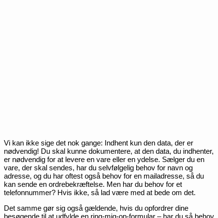
Vi kan ikke sige det nok gange: Indhent kun den data, der er
nødvendig! Du skal kunne dokumentere, at den data, du indhenter,
er nødvendig for at levere en vare eller en ydelse. Sælger du en
vare, der skal sendes, har du selvfølgelig behov for navn og
adresse, og du har oftest også behov for en mailadresse, så du
kan sende en ordrebekræftelse. Men har du behov for et
telefonnummer? Hvis ikke, så lad være med at bede om det.
Det samme gør sig også gældende, hvis du opfordrer dine
besøgende til at udfylde en ring-mig-op-formular – har du så behov