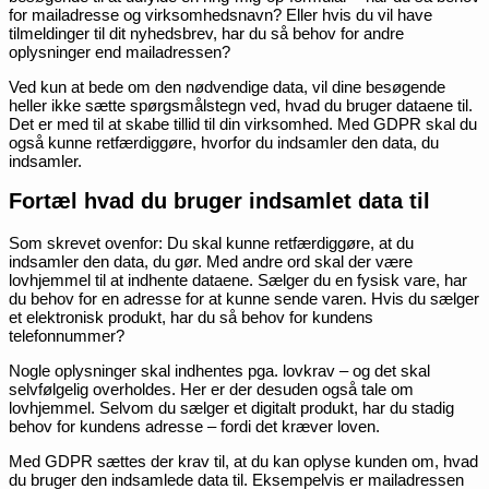
for mailadresse og virksomhedsnavn? Eller hvis du vil have
tilmeldinger til dit nyhedsbrev, har du så behov for andre
oplysninger end mailadressen?
Ved kun at bede om den nødvendige data, vil dine besøgende
heller ikke sætte spørgsmålstegn ved, hvad du bruger dataene til.
Det er med til at skabe tillid til din virksomhed. Med GDPR skal du
også kunne retfærdiggøre, hvorfor du indsamler den data, du
indsamler.
Fortæl hvad du bruger indsamlet data til
Som skrevet ovenfor: Du skal kunne retfærdiggøre, at du
indsamler den data, du gør. Med andre ord skal der være
lovhjemmel til at indhente dataene. Sælger du en fysisk vare, har
du behov for en adresse for at kunne sende varen. Hvis du sælger
et elektronisk produkt, har du så behov for kundens
telefonnummer?
Nogle oplysninger skal indhentes pga. lovkrav – og det skal
selvfølgelig overholdes. Her er der desuden også tale om
lovhjemmel. Selvom du sælger et digitalt produkt, har du stadig
behov for kundens adresse – fordi det kræver loven.
Med GDPR sættes der krav til, at du kan oplyse kunden om, hvad
du bruger den indsamlede data til. Eksempelvis er mailadressen