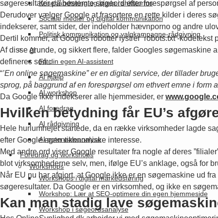
søgeresultater på bestemte søgeord efter forespørgsel af persone
Krisehåndtering og hjælp i shitstorms
Derudover vælger Google at frasortere en rette kilder i deres sø
Sociale medier og digital kommunikation
indekserer, samt sider, der indeholder hævnporno og andre ulov
Politisk kommunikation og valgkampagne-rådgivning
Dertil kommer, at Googles robotter lystrer ’robots.txt’-kodetekst 
Af disse grunde, og sikkert flere, falder Googles søgemaskine 
AI
defineres som:
Få din egen AI-assistent
“
’En online søgemaskine” er en digital service, der tillader bru
AI hjælp
sprog, på baggrund af en forespørgsel om ethvert emne i form af 
AI workshop
Da Google ikke indekserer alle hjemmesider, er
www.google.
AI foredrag
Hvilken betydning får EU’s afgør
AI rådgivning
Hele hurlumhejet startede, da en række virksomheder lagde sag
AI potentialeanalyse
efter Google egen økonomiske interesse.
Med andre ord viser Google resultater fra nogle af deres ”filial
Foredrag og workshops
blot virksomhederne selv, men, ifølge EU’s anklage, også for b
Workshops
Når EU nu har afgjort, at Google ikke er en søgemaskine ud fra 
Workshops i digital markedsføring
søgeresultater. Da Google er en virksomhed, og ikke en søgemaskin
Workshop: Lær at SEO-optimere din egen hjemmeside
Kan man stadig lave søgemaskine
Workshop i søgeordsanalyse