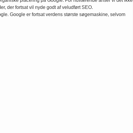
rganiske placering på Google. For nuværende anser vi det ikke
er, der fortsat vil nyde godt af veludført SEO.
ogle. Google er fortsat verdens største søgemaskine, selvom