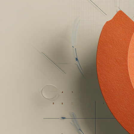
Specialer
SEO
Søgemaskineoptimering
Tekstforfatning & Online kommunikation
Content marketing
Online Reputation Management