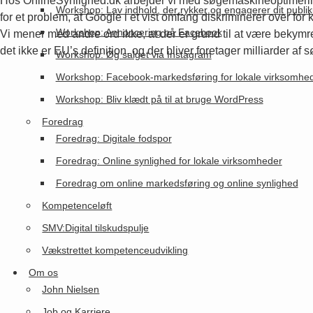
Hos OnlineSynlighed.dk arbejder vi med søgemaskineoptimering,
Workshop: Lav indhold, der rykker og engagerer dit publi
for et problem, at Google i et vist omfang diskriminerer over for k
Workshop: Annoncering på Facebook
Vi mener med andre ord ikke, at der er grund til at være beky
det ikke er EU’s definition, og der bliver foretager milliarder a
Workshop: Øg salget via Instagram
Workshop: Facebook-markedsføring for lokale virksomhe
Workshop: Bliv klædt på til at bruge WordPress
Foredrag
Foredrag: Digitale fodspor
Foredrag: Online synlighed for lokale virksomheder
Foredrag om online markedsføring og online synlighed
Kompetenceløft
SMV:Digital tilskudspulje
Vækstrettet kompetenceudvikling
Om os
John Nielsen
Job og Karriere