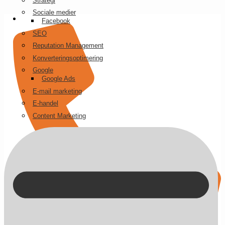
Strategi
Videre
Sociale medier
til
Facebook
indhold
SEO
Reputation Management
Konverteringsoptimering
Google
Google Ads
E-mail marketing
E-handel
Content Marketing