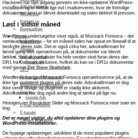
Hackeren har fået adgang gennem en ikke-opdateret WordPress-
Job og Karriere
installation og er fortsat lige ind i mailserveren, hvor de fortrolige
dokumenter først er blevet downloadet og siden lækket til pressen.
Referencer
Kontakt os
Løst i sidste måned
Bureauaftale
Wordfences undersøgelse viser også, at Mossack Fonseca – det
Bloggen
ramte advokatfirma – for en måned siden har opsat en firewall til at
Webdesign
beskytte deres side. Det er også cirka her, advokatfirmaet for
Strategi
første gang blev opmærksom på, at dokumenter var blevet
lækket, fordi at journalister fra hele verden stod foran deres dør.
Sociale medier
DR1 fra Danmark inklusive, hvilket du kan se i DR1s dokumentar
Facebook
med navnet
Det Store Skattelæk
.
SEO
Wordfence har gjort Mossack Fonseca opmærksomme på, at de
Reputation Management
ikke har opdateret plugins på deres side. Advokatfirmaet er dog
Konverteringsoptimering
ikke vendt tilbage og pluginnet er stadig ikke aktiveret.
Google
Advokaterne har dog også andre ting at tænke på lige nu.
Google Ads
Historien om Revolution Slider og Mossack Fonseca viser især én
E-mail marketing
ting:
E-handel
Det er meget vigtigt, du altid opdaterer dine plugins og
Content Marketing
WordPress-installationer
.
De hyppige opdateringer, udviklere til de mest populære plugins