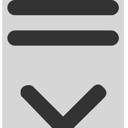
Kontakt på +45 70 13 63 23
Stammer #PanamaPapers fra
uopdateret WordPress-plugin?