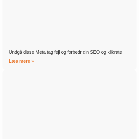
Undgå disse Meta tag fejl og forbedr din SEO og klikrate
Læs mere »