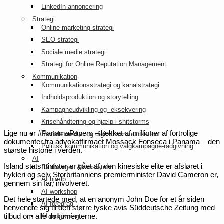
LinkedIn annoncering
Strategi
Online marketing strategi
SEO strategi
Sociale medie strategi
Strategi for Online Reputation Management
Kommunikation
Kommunikationsstrategi og kanalstrategi
Indholdsproduktion og storytelling
Kampagneudvikling og -eksekvering
Krisehåndtering og hjælp i shitstorms
Lige nu er #PanamaPapers – lækket af millioner af fortrolige
Sociale medier og digital kommunikation
dokumenter fra advokatfirmaet Mossack Fonseca i Panama – den
Politisk kommunikation og valgkampagne-rådgivning
største historie i verden.
AI
Island statsminister er gået af, den kinesiske elite er afsløret i
Få din egen AI-assistent
hykleri og selv Storbritanniens premierminister David Cameron er,
AI hjælp
gennem sin far, involveret.
AI workshop
Det hele startede med, at en anonym John Doe for et år siden
AI foredrag
henvendte sig til den større tyske avis Süddeutsche Zeitung med
tilbud om alle dokumenterne.
AI rådgivning