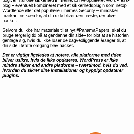
udgiver, har ofte sikkerhed in mente. En velopdateret WordPress-
blog – eventuelt kombineret med et sikkerhedsplugin som netop
Wordfence eller det populære iThemes Security – mindsker
markant risikoen for, at din side bliver den næste, der bliver
hacket.
Selvom du ikke har materiale til et nyt #PanamaPapers, skal du
bruge ærgerlig tid på at gendanne din side– for blot at se historien
gentage sig, hvis du ikke løser de bagvedliggende årsager til, at
din side i første omgang blev hacket.
Det er vigtigt ligeledes at notere, alle platforme med tiden
bliver usikre, hvis de ikke opdateres. WordPress er ikke
mindre sikker end andre platforme – tværtimod, hvis du ved,
hvordan du sikrer dine installationer og hyppigt opdaterer
plugins.