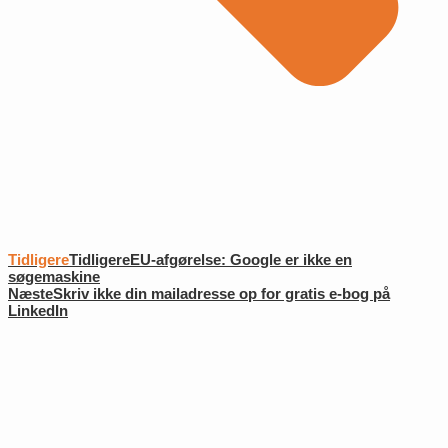
Tidligere
Tidligere
EU-afgørelse: Google er ikke en
søgemaskine
Næste
Skriv ikke din mailadresse op for gratis e-bog på
LinkedIn