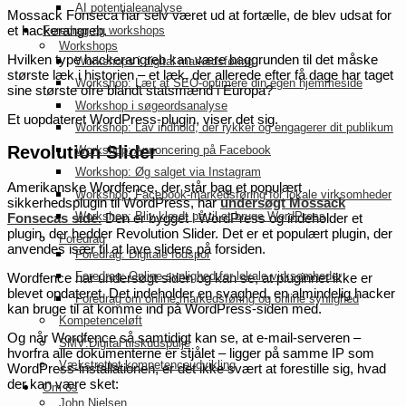
AI potentialeanalyse
Mossack Fonseca har selv været ud at fortælle, de blev udsat for
et hackerangreb.
Foredrag og workshops
Workshops
Hvilken type hackerangreb kan være baggrunden til det måske
Workshops i digital markedsføring
største læk i historien – et læk, der allerede efter få dage har taget
Workshop: Lær at SEO-optimere din egen hjemmeside
sine største ofre blandt statsmænd i Europa?
Workshop i søgeordsanalyse
Et uopdateret WordPress-plugin, viser det sig.
Workshop: Lav indhold, der rykker og engagerer dit publikum
Revolution Slider
Workshop: Annoncering på Facebook
Workshop: Øg salget via Instagram
Amerikanske Wordfence, der står bag et populært
Workshop: Facebook-markedsføring for lokale virksomheder
sikkerhedsplugin til WordPress, har
undersøgt Mossack
Workshop: Bliv klædt på til at bruge WordPress
Fonsecas side.
Den er bygget i WordPress og indeholder et
plugin, der hedder Revolution Slider. Det er et populært plugin, der
Foredrag
anvendes især til at lave sliders på forsiden.
Foredrag: Digitale fodspor
Foredrag: Online synlighed for lokale virksomheder
Wordfence har undersøgt siden og kan se, at pluginnet ikke er
blevet opdateret. Det indeholder en svaghed, en almindelig hacker
Foredrag om online markedsføring og online synlighed
kan bruge til at komme ind på WordPress-siden med.
Kompetenceløft
Og når Wordfence så samtidigt kan se, at e-mail-serveren –
SMV:Digital tilskudspulje
hvorfra alle dokumenterne er stjålet – ligger på samme IP som
Vækstrettet kompetenceudvikling
WordPress-installationen, er det ikke svært at forestille sig, hvad
der kan være sket:
Om os
John Nielsen