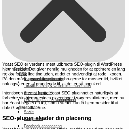
Yoast SEO er verdens mest udbredte SEO-plugin til WordPress
hjemmesider. Det giver nemlig muligheden for at optimere en lang
Specialer
række forskellige ting uden, at det er nødvendigt at rode i koden.
SEO
På den måde sparer dette plugin brugerne for masser tid, hvilket
Søgemaskineoptimering
nok også er en af grundende til, at det er så populært.
Tekstforfatning & Online kommunikation
Intentionen med at hente Yoast SEO pluginnet er naturligvis at
Content marketing
forbedre sin hjemmesides placeringer i søgeresultaterne, men nu
Online Reputation Management
har Yoast begået en fejl, som i stedet kan få hjemmesider til at
Annoncering
dale i søgeresultaterne.
SoMe
SEO-plugin skader din placering
Google Ads
Facebook annoncering