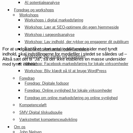
AI potentialeanalyse
Foredrag og workshops
Workshops
Workshops i digital markedsføring
Workshop: Lær at SEO-optimere din egen hjemmeside
Workshop i søgeordsanalyse
Workshop: Lav indhold, der rykker og engagerer dit publikum
For at undgå at få et stort antal indekserede sider med tyndt
Workshop: Annoncering på Facebook
indhold, skal indstillingerne for mediefiler i stedet se således ud –
Workshop: Øg salget via Instagram
Altså sæt det til “Ja”, så der ikke etableres en masse undersider
Workshop: Facebook-markedsføring for lokale virksomheder
med tyndt indhold:
Workshop: Bliv klædt på til at bruge WordPress
Foredrag
Foredrag: Digitale fodspor
Foredrag: Online synlighed for lokale virksomheder
Foredrag om online markedsføring og online synlighed
Kompetenceløft
SMV:Digital tilskudspulje
Vækstrettet kompetenceudvikling
Om os
John Nielsen