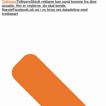
Tidligere
Tidligere
Skjult reklame kan også komme fra dine
ansatte. Her er reglerne, du skal kende.
Næste
Facebook på vej i ny krise om datadeling med
tredjepart