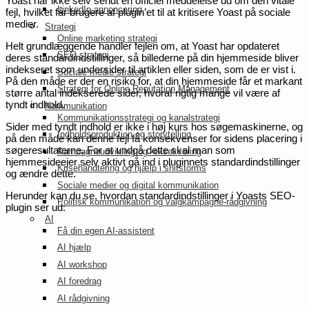
Yoast har ikke selv sendt en officiel meddelelse ud om den vitale
LinkedIn annoncering
fejl, hvilket får brugere af plugin’et til at kritisere Yoast på sociale
medier.
Strategi
Online marketing strategi
Helt grundlæggende handler fejlen om, at Yoast har opdateret
SEO strategi
deres standardindstillinger, så billederne på din hjemmeside bliver
indekseret som undersider til artiklen eller siden, som de er vist i.
Sociale medie strategi
På den måde er der en risiko for, at din hjemmeside får et markant
Strategi for Online Reputation Management
større antal indekserede sider, hvoraf rigtig mange vil være af
tyndt indhold.
Kommunikation
Kommunikationsstrategi og kanalstrategi
Sider med tyndt indhold er ikke i høj kurs hos søgemaskinerne, og
Indholdsproduktion og storytelling
på den måde kan denne fejl få konsekvenser for sidens placering i
søgeresultaterne. For at undgå dette skal man som
Kampagneudvikling og -eksekvering
hjemmesideejer selv aktivt gå ind i pluginnets standardindstillinger
Krisehåndtering og hjælp i shitstorms
og ændre dette.
Sociale medier og digital kommunikation
Herunder kan du se, hvordan standardindstillinger i Yoasts SEO-
Politisk kommunikation og valgkampagne-rådgivning
plugin ser ud:
AI
Få din egen AI-assistent
AI hjælp
AI workshop
AI foredrag
AI rådgivning