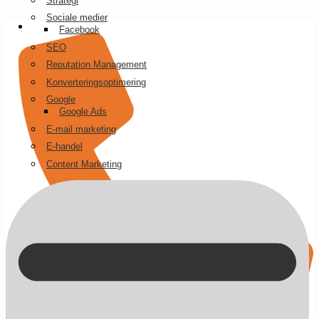
Strategi
Videre
Sociale medier
til
Facebook
indhold
SEO
Reputation Management
Konverteringsoptimering
Google
Google Ads
E-mail marketing
E-handel
Content Marketing