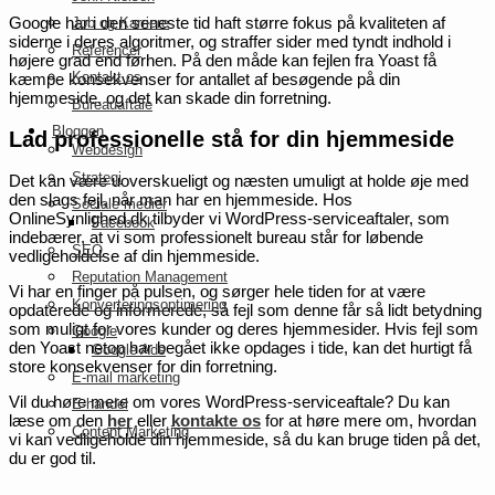
Google har i den seneste tid haft større fokus på kvaliteten af
Job og Karriere
siderne i deres algoritmer, og straffer sider med tyndt indhold i
Referencer
højere grad end førhen. På den måde kan fejlen fra Yoast få
Kontakt os
kæmpe konsekvenser for antallet af besøgende på din
hjemmeside, og det kan skade din forretning.
Bureauaftale
Bloggen
Lad professionelle stå for din hjemmeside
Webdesign
Strategi
Det kan være uoverskueligt og næsten umuligt at holde øje med
den slags fejl, når man har en hjemmeside. Hos
Sociale medier
OnlineSynlighed.dk tilbyder vi WordPress-serviceaftaler, som
Facebook
indebærer, at vi som professionelt bureau står for løbende
SEO
vedligeholdelse af din hjemmeside.
Reputation Management
Vi har en finger på pulsen, og sørger hele tiden for at være
Konverteringsoptimering
opdaterede og informerede, så fejl som denne får så lidt betydning
som muligt for vores kunder og deres hjemmesider. Hvis fejl som
Google
den Yoast netop har begået ikke opdages i tide, kan det hurtigt få
Google Ads
store konsekvenser for din forretning.
E-mail marketing
Vil du høre mere om vores WordPress-serviceaftale? Du kan
E-handel
læse om den
her
eller
kontakte os
for at høre mere om, hvordan
Content Marketing
vi kan vedligeholde din hjemmeside, så du kan bruge tiden på det,
du er god til.