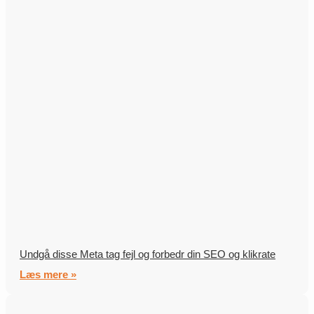
Undgå disse Meta tag fejl og forbedr din SEO og klikrate
Læs mere »