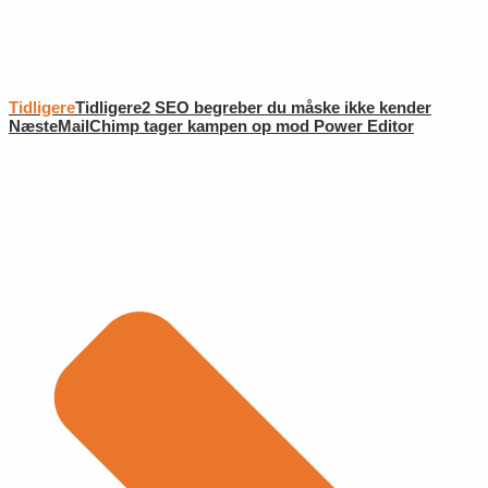
Tidligere
Tidligere
2 SEO begreber du måske ikke kender
Næste
MailChimp tager kampen op mod Power Editor