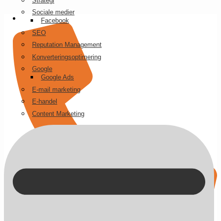
Strategi
Videre
Sociale medier
til
Facebook
indhold
SEO
Reputation Management
Konverteringsoptimering
Google
Google Ads
E-mail marketing
E-handel
Content Marketing