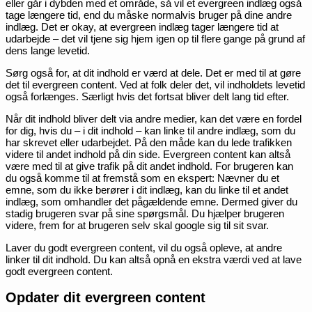
eller går i dybden med et område, så vil et evergreen indlæg også
tage længere tid, end du måske normalvis bruger på dine andre
indlæg. Det er okay, at evergreen indlæg tager længere tid at
udarbejde – det vil tjene sig hjem igen op til flere gange på grund af
dens lange levetid.
Sørg også for, at dit indhold er værd at dele. Det er med til at gøre
det til evergreen content. Ved at folk deler det, vil indholdets levetid
også forlænges. Særligt hvis det fortsat bliver delt lang tid efter.
Når dit indhold bliver delt via andre medier, kan det være en fordel
for dig, hvis du – i dit indhold – kan linke til andre indlæg, som du
har skrevet eller udarbejdet. På den måde kan du lede trafikken
videre til andet indhold på din side. Evergreen content kan altså
være med til at give trafik på dit andet indhold. For brugeren kan
du også komme til at fremstå som en ekspert: Nævner du et
emne, som du ikke berører i dit indlæg, kan du linke til et andet
indlæg, som omhandler det pågældende emne. Dermed giver du
stadig brugeren svar på sine spørgsmål. Du hjælper brugeren
videre, frem for at brugeren selv skal google sig til sit svar.
Laver du godt evergreen content, vil du også opleve, at andre
linker til dit indhold. Du kan altså opnå en ekstra værdi ved at lave
godt evergreen content.
Opdater dit evergreen content