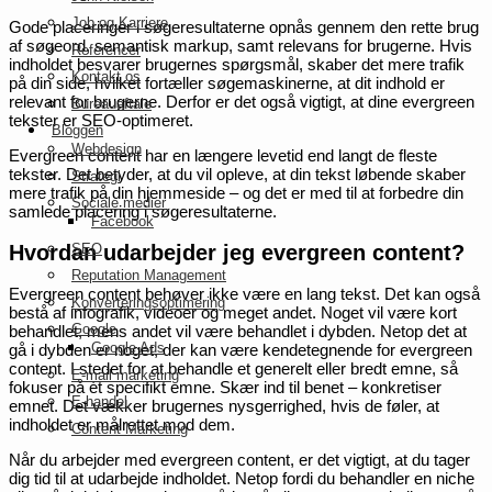
Job og Karriere
Gode placeringer i søgeresultaterne opnås gennem den rette brug
af søgeord, semantisk markup, samt relevans for brugerne. Hvis
Referencer
indholdet besvarer brugernes spørgsmål, skaber det mere trafik
Kontakt os
på din side, hvilket fortæller søgemaskinerne, at dit indhold er
relevant for brugerne. Derfor er det også vigtigt, at dine evergreen
Bureauaftale
tekster er SEO-optimeret.
Bloggen
Webdesign
Evergreen content har en længere levetid end langt de fleste
tekster. Det betyder, at du vil opleve, at din tekst løbende skaber
Strategi
mere trafik på din hjemmeside – og det er med til at forbedre din
Sociale medier
samlede placering i søgeresultaterne.
Facebook
SEO
Hvordan udarbejder jeg evergreen content?
Reputation Management
Evergreen content behøver ikke være en lang tekst. Det kan også
Konverteringsoptimering
bestå af infografik, videoer og meget andet. Noget vil være kort
Google
behandlet, mens andet vil være behandlet i dybden. Netop det at
Google Ads
gå i dybden er noget, der kan være kendetegnende for evergreen
content. I stedet for at behandle et generelt eller bredt emne, så
E-mail marketing
fokuser på ét specifikt emne. Skær ind til benet – konkretiser
E-handel
emnet. Det vækker brugernes nysgerrighed, hvis de føler, at
indholdet er målrettet mod dem.
Content Marketing
Når du arbejder med evergreen content, er det vigtigt, at du tager
dig tid til at udarbejde indholdet. Netop fordi du behandler en niche