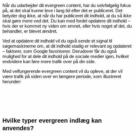
Når du udarbejder dit evergreen content, har du selvfølgelig fokus
på, at det skal kunne leve i lang tid efter det er publiceret. Det
betyder dog ikke, at når du har publiceret dit indhold, at du så ikke
skal gøre mere ved det. Du kan med fordel opdatere dit indhold –
hvis der er kommet ny viden om emnet, eller hvis noget af det, du
behandler, er blevet ændret.
Ved at opdatere dit indhold vil du også sende et signal til
søgemaskinerne om, at dit indhold stadig er relevant og opdateret
– faktorer, som Google favoriserer. Derudover får du også
mulighed for at dele dit indhold på de sociale medier igen, hvilket
endvidere kan føre mere trafik over på din side.
Med velfungerende evergreen content vil du opleve, at der vil
være trafik på siden over en længere periode, som illustreret
herunder:
Hvilke typer evergreen indlæg kan
anvendes?