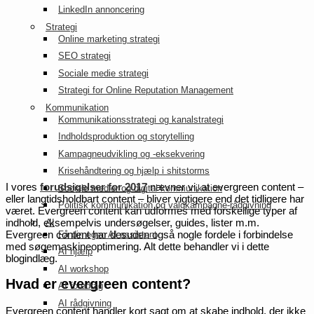
LinkedIn annoncering
Strategi
Online marketing strategi
SEO strategi
Sociale medie strategi
Strategi for Online Reputation Management
Kommunikation
Kommunikationsstrategi og kanalstrategi
Indholdsproduktion og storytelling
Kampagneudvikling og -eksekvering
Krisehåndtering og hjælp i shitstorms
I vores
forudsigelser for 2017
nævner vi, at evergreen content –
Sociale medier og digital kommunikation
eller langtidsholdbart content – bliver vigtigere end det tidligere har
Politisk kommunikation og valgkampagne-rådgivning
været. Evergreen content kan udformes med forskellige typer af
indhold, eksempelvis undersøgelser, guides, lister m.m.
AI
Evergreen content har desuden også nogle fordele i forbindelse
Få din egen AI-assistent
med søgemaskineoptimering. Alt dette behandler vi i dette
AI hjælp
blogindlæg.
AI workshop
Hvad er evergreen content?
AI foredrag
AI rådgivning
Evergreen content handler kort sagt om at skabe indhold, der ikke