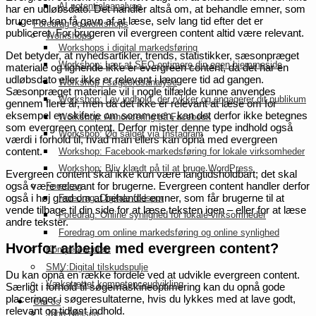
AI potentialeanalyse
har en udløbsdato. Det handler altså om, at behandle emner, som
brugerne kan få gavn af at læse, selv lang tid efter det er
Foredrag og workshops
publiceret. For brugeren vil evergreen content altid være relevant.
Workshops
Workshops i digital markedsføring
Det betyder, at nyhedsartikler, trends, statistikker, sæsonpræget
Workshop: Lær at SEO-optimere din egen hjemmeside
materiale og lignende ikke er evergreen content, da det har en
udløbsdato eller ikke er relevant i længere tid ad gangen.
Workshop i søgeordsanalyse
Sæsonpræget materiale vil i nogle tilfælde kunne anvendes
Workshop: Lav indhold, der rykker og engagerer dit publikum
gennem flere år, men da det ikke er relevant at læse om for
eksempel en skiferie om sommeren, kan det derfor ikke betegnes
Workshop: Annoncering på Facebook
som evergreen content. Derfor mister denne type indhold også
Workshop: Øg salget via Instagram
værdi i forhold til, hvad man ellers kan opnå med evergreen
content.
Workshop: Facebook-markedsføring for lokale virksomheder
Workshop: Bliv klædt på til at bruge WordPress
Evergreen content skal ikke kun være langtidsholdbart; det skal
også være relevant for brugerne. Evergreen content handler derfor
Foredrag
også i høj grad om at behandle emner, som får brugerne til at
Foredrag: Digitale fodspor
vende tilbage til din side for at læse teksten igen – eller for at læse
Foredrag: Online synlighed for lokale virksomheder
andre tekster.
Foredrag om online markedsføring og online synlighed
Hvorfor arbejde med evergreen content?
Kompetenceløft
SMV:Digital tilskudspulje
Du kan opnå en række fordele ved at udvikle evergreen content.
Vækstrettet kompetenceudvikling
Særligt i forhold til søgemaskineoptimering kan du opnå gode
placeringer i søgeresultaterne, hvis du lykkes med at lave godt,
Om os
relevant og tidløst indhold.
John Nielsen