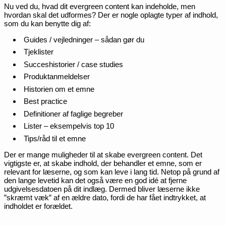
Nu ved du, hvad dit evergreen content kan indeholde, men
hvordan skal det udformes? Der er nogle oplagte typer af indhold,
som du kan benytte dig af:
Guides / vejledninger – sådan gør du
Tjeklister
Succeshistorier / case studies
Produktanmeldelser
Historien om et emne
Best practice
Definitioner af faglige begreber
Lister – eksempelvis top 10
Tips/råd til et emne
Der er mange muligheder til at skabe evergreen content. Det
vigtigste er, at skabe indhold, der behandler et emne, som er
relevant for læserne, og som kan leve i lang tid. Netop på grund af
den lange levetid kan det også være en god idé at fjerne
udgivelsesdatoen på dit indlæg. Dermed bliver læserne ikke
”skræmt væk” af en ældre dato, fordi de har fået indtrykket, at
indholdet er forældet.