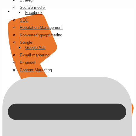
Strategi
Videre
Sociale medier
til
Facebook
indhold
SEO
Reputation Management
Konverteringsoptimering
Google
Google Ads
E-mail marketing
E-handel
Content Marketing