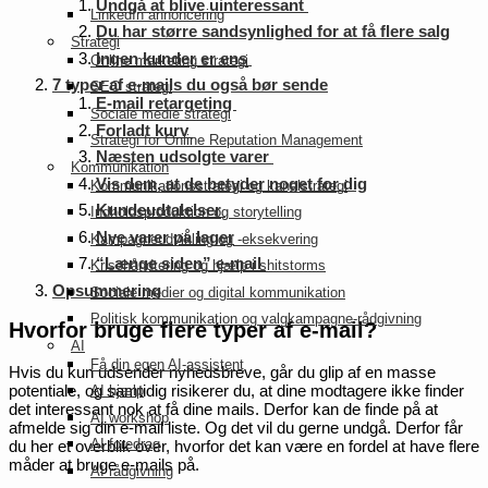
Undgå at blive uinteressant
LinkedIn annoncering
Du har større sandsynlighed for at få flere salg
Strategi
Ingen kunder er ens
Online marketing strategi
7 typer af e-mails du også bør sende
SEO strategi
E-mail retargeting
Sociale medie strategi
Forladt kurv
Strategi for Online Reputation Management
Næsten udsolgte varer
Kommunikation
Vis dem, at de betyder noget for dig
Kommunikationsstrategi og kanalstrategi
Kundeudtalelser
Indholdsproduktion og storytelling
Nye varer på lager
Kampagneudvikling og -eksekvering
“Længe siden” e-mail
Krisehåndtering og hjælp i shitstorms
Opsummering
Sociale medier og digital kommunikation
Politisk kommunikation og valgkampagne-rådgivning
Hvorfor bruge flere typer af e-mail?
AI
Få din egen AI-assistent
Hvis du kun udsender nyhedsbreve, går du glip af en masse
potentiale, og samtidig risikerer du, at dine modtagere ikke finder
AI hjælp
det interessant nok at få dine mails. Derfor kan de finde på at
AI workshop
afmelde sig din e-mail liste. Og det vil du gerne undgå. Derfor får
AI foredrag
du her et overblik over, hvorfor det kan være en fordel at have flere
måder at bruge e-mails på.
AI rådgivning