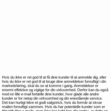
Hvis du ikke er ret god til at få dine kunder til at anmelde dig, eller
hvis du ikke er ret god til at bruge dine anmeldelser fornuftigt i din
markedsføring, skal du se at komme i gang. Anmeldelser er
enormt effektive og vigtige for din virksomhed. Derfor kan du også
med en lille e-mail fortælle dine kunder, hvor glade alle andre
kunder er for netop din virksomhed og din enestående service.
Det kan hurtigt blive et godt salgstrick, hvis du formår at skrue
mailen fornuftigt sammen. Hvis du har potentielle kunder som er
tilmeldt dine e-mails, men ikke har købt hos dig endnu, er dette en