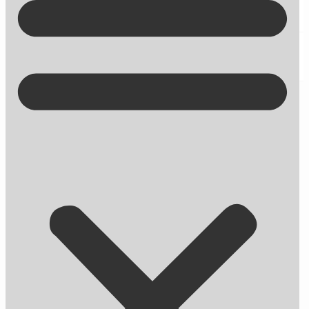
Kontakt på +45 70 13 63 23
7 typer af e-mails du bør bruge, hvis
du vil have mere salg