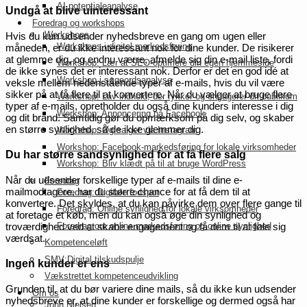
AI potentialeanalyse
Undgå at blive uinteressant
Foredrag og workshops
Workshops
Hvis du kun udsender nyhedsbreve en gang om ugen eller
Workshops i digital markedsføring
måneden, er du ikke interessant nok for dine kunder. De risikerer
at glemme dig, og endnu værre, afmelde sig din e-mail liste, fordi
Workshop: Lær at SEO-optimere din egen hjemmeside
de ikke synes det er interessant nok. Derfor er det en god idé at
Workshop i søgeordsanalyse
veksle mellem nedenstående typer af e-mails, hvis du vil være
sikker på at få flere til at konvertere. Når du vælger at bruge flere
Workshop: Lav indhold, der rykker og engagerer dit publikum
typer af e-mails, opretholder du også dine kunders interesse i dig
Workshop: Annoncering på Facebook
og dit brand. Samtidig gør du opmærksom på dig selv, og skaber
en større synlighed, så de ikke glemmer dig.
Workshop: Øg salget via Instagram
Workshop: Facebook-markedsføring for lokale virksomheder
Du har større sandsynlighed for at få flere salg
Workshop: Bliv klædt på til at bruge WordPress
Når du udsender forskellige typer af e-mails til dine e-
Foredrag
mailmodtagere, har du større chance for at få dem til at
Foredrag: Digitale fodspor
konvertere. Det skyldes, at du kan påvirke dem over flere gange til
Foredrag: Online synlighed for lokale virksomheder
at foretage et køb, men du kan også øge din synlighed og
Foredrag om online markedsføring og online synlighed
troværdighed ved at skabe engagement og få dem til at føle sig
værdsat.
Kompetenceløft
SMV:Digital tilskudspulje
Ingen kunder er ens
Vækstrettet kompetenceudvikling
Grunden til, at du bør variere dine mails, så du ikke kun udsender
Om os
nyhedsbreve er, at dine kunder er forskellige og dermed også har
John Nielsen