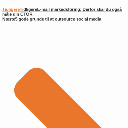
Tidligere
Tidligere
E-mail markedsføring: Derfor skal du også
måle din CTOR
Næste
5 gode grunde til at outsource social media