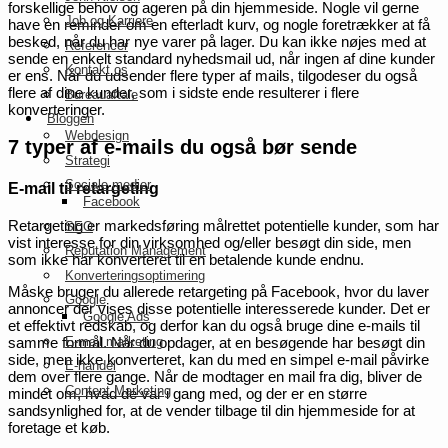
forskellige behov og ageren på din hjemmeside. Nogle vil gerne
Job og Karriere
have en reminder om en efterladt kurv, og nogle foretrækker at få
besked, når du har nye varer på lager. Du kan ikke nøjes med at
Referencer
sende en enkelt standard nyhedsmail ud, når ingen af dine kunder
Kontakt os
er ens. Når du udsender flere typer af mails, tilgodeser du også
flere af dine kunder, som i sidste ende resulterer i flere
Bureauaftale
konverteringer.
Bloggen
Webdesign
7 typer af e-mails du også bør sende
Strategi
Sociale medier
E-mail til retargeting
Facebook
Retargeting er markedsføring målrettet potentielle kunder, som har
SEO
vist interesse for din virksomhed og/eller besøgt din side, men
Reputation Management
som ikke har konverteret til en betalende kunde endnu.
Konverteringsoptimering
Måske bruger du allerede retargeting på Facebook, hvor du laver
Google
annoncer der vises disse potentielle interesserede kunder. Det er
Google Ads
et effektivt redskab, og derfor kan du også bruge dine e-mails til
E-mail marketing
samme formål. Når du opdager, at en besøgende har besøgt din
side, men ikke konverteret, kan du med en simpel e-mail påvirke
E-handel
dem over flere gange. Når de modtager en mail fra dig, bliver de
Content Marketing
mindet om, hvad de var i gang med, og der er en større
sandsynlighed for, at de vender tilbage til din hjemmeside for at
foretage et køb.