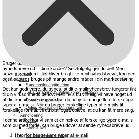
Bruger din virksomhed e-mailmarkedsføring til at sende
nyhedsbreve ud til dine kunder? Selvfølgelig gør du det! Men
selvom e-mailen flittigt bliver brugt til e-mail nyhedsbreve, kan den
Specialer
også sagtens bruges på mange andre måder i din markedsføring.
SEO
Søgemaskineoptimering
Det kan godt være, du synes, at dit e-mailnyhedsbrev fungerer fint
Tekstforfatning & Online kommunikation
til din virksomheds behov. Men hvis du virkelig vil have noget ud
af din e-mail marketing, så bør du benytte mange flere forskellige
Content marketing
typer af e-mails. Når du bruger forskellige typer af e-mails til
Online Reputation Management
forskellige formål, vil du bl.a. også opleve, at du kan få mere salg.
Annoncering
I denne artikel har vi samlet en række af forskellige typer e-mails
SoMe
som du med fordel kan bruge udover at sende nyhedsbreve ud.
Google Ads
Hvorfor bruge flere typer af e-mail
Facebook annoncering