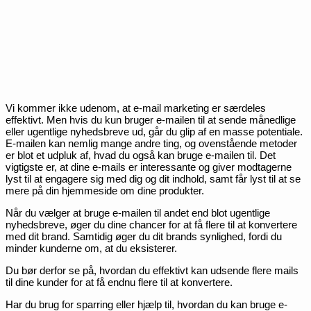
Vi kommer ikke udenom, at e-mail marketing er særdeles
effektivt. Men hvis du kun bruger e-mailen til at sende månedlige
eller ugentlige nyhedsbreve ud, går du glip af en masse potentiale.
E-mailen kan nemlig mange andre ting, og ovenstående metoder
er blot et udpluk af, hvad du også kan bruge e-mailen til. Det
vigtigste er, at dine e-mails er interessante og giver modtagerne
lyst til at engagere sig med dig og dit indhold, samt får lyst til at se
mere på din hjemmeside om dine produkter.
Når du vælger at bruge e-mailen til andet end blot ugentlige
nyhedsbreve, øger du dine chancer for at få flere til at konvertere
med dit brand. Samtidig øger du dit brands synlighed, fordi du
minder kunderne om, at du eksisterer.
Du bør derfor se på, hvordan du effektivt kan udsende flere mails
til dine kunder for at få endnu flere til at konvertere.
Har du brug for sparring eller hjælp til, hvordan du kan bruge e-