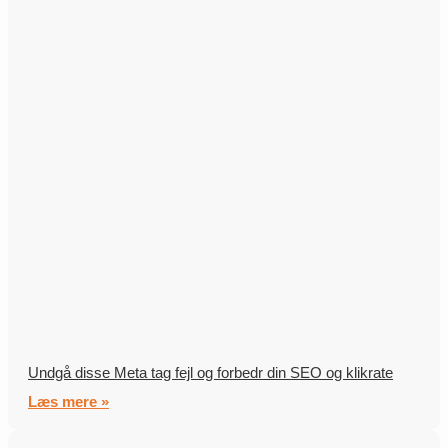
Undgå disse Meta tag fejl og forbedr din SEO og klikrate
Læs mere »