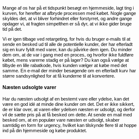
Mange af os har på et tidspunkt besøgt en hjemmeside, lagt ting i
kurven, for herefter at afbryde processen med købet. Nogle gange
skyldes det, at vi bliver forhindret eller forstyrret, og andre gange
opdager vi, at fragten simpelthen er så dyr, at vi ikke gider bruge
tid på det.
Vi er igen tilbage ved retargeting, for hvis du bruger e-mails til at
sende en besked ud til alle de potentielle kunder, der har efterladt
sig en kurv fyldt med varer, kan du påvirke dem igen. Du minder
dem om, at de var i gang med en proces, og hvorfor ikke fuldføre
købet, mens varerne stadig er på lager? Du kan også vælge at
tilbyde en lille rabatkode, hvis kunden vælger at købe med det
samme. En e-mail der minder besøgende om en efterladt kurv har
større sandsynlighed for at få kunderne til at konvertere.
Næsten udsolgte varer
Har du næsten udsolgt af en bestemt vare eller ydelse, kan det
være en god idé at minde dine kunder om det. Det er ikke sikkert,
de er klar over, at varen eller ydelsen næsten er udsolgt, og derfor
vil de sætte pris på at få besked om dette. At sende en mail med
besked om, at en populær vare næsten er udsolgt, skaber
samtidig en form for urgency, hvilket kan tilskynde flere til at hoppe
ind på din hjemmeside og købe produktet.