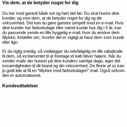
Vis dem, at de betyder noget for dig
Du har med garanti både set og hørt det før. Du skal huske dine
kunder, og vise dem, at de betyder noget for dig og din
virksomhed. Det kan du gøre ganske simpelt med en e-mail. Hvis
dine kunder har fødselsdage eller været kunde hos dig i 5 år, kan
du passende sende en lille hyggelig e-mail, hvor du ønsker dem
tillykke, fortæller om, hvorfor det er vigtigt at have dem som kunde
eller lign.
Er du rigtig snedig, så vedlægger du selvfølgelig en lille rabatkode
til dem, så incitamentet til at foretage et køb bliver højere. Når du
sender mails der husker på dine kunders særlige dage, øger det
troværdigheden til dit brand og din virksomhed. De fleste af os kan
jo godt lide at få en “tillykke med fødselsdagen” mail. Også selvom
den er automatiseret.
Kundeudtalelser