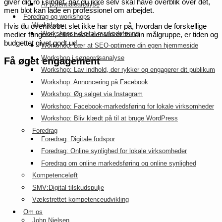
giver dig ro i sindet, når du ikke selv skal have overblik over det,
AI potentialeanalyse
men blot kan lade en professionel om arbejdet.
Foredrag og workshops
Workshops
Hvis du ovenikøbet slet ikke har styr på, hvordan de forskellige
Workshops i digital markedsføring
medier fungerer, eller hvad der virker for din målgruppe, er tiden og
budgettet givet godt ud.
Workshop: Lær at SEO-optimere din egen hjemmeside
Workshop i søgeordsanalyse
Få øget engagement
Workshop: Lav indhold, der rykker og engagerer dit publikum
Workshop: Annoncering på Facebook
Workshop: Øg salget via Instagram
Workshop: Facebook-markedsføring for lokale virksomheder
Workshop: Bliv klædt på til at bruge WordPress
Foredrag
Foredrag: Digitale fodspor
Foredrag: Online synlighed for lokale virksomheder
Foredrag om online markedsføring og online synlighed
Kompetenceløft
SMV:Digital tilskudspulje
Vækstrettet kompetenceudvikling
Om os
John Nielsen