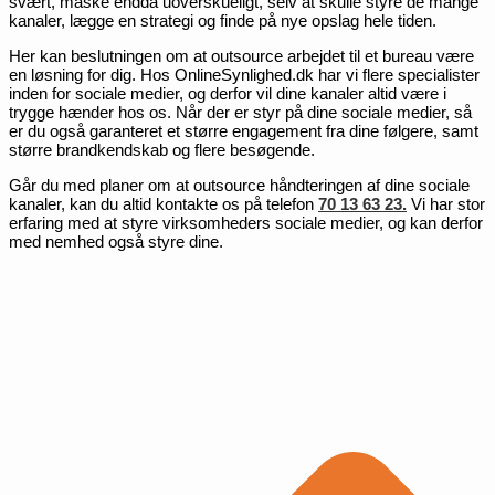
svært, måske endda uoverskueligt, selv at skulle styre de mange
kanaler, lægge en strategi og finde på nye opslag hele tiden.
Her kan beslutningen om at outsource arbejdet til et bureau være
en løsning for dig. Hos OnlineSynlighed.dk har vi flere specialister
inden for sociale medier, og derfor vil dine kanaler altid være i
trygge hænder hos os. Når der er styr på dine sociale medier, så
er du også garanteret et større engagement fra dine følgere, samt
større brandkendskab og flere besøgende.
Går du med planer om at outsource håndteringen af dine sociale
kanaler, kan du altid kontakte os på telefon
70 13 63 23.
Vi har stor
erfaring med at styre virksomheders sociale medier, og kan derfor
med nemhed også styre dine.