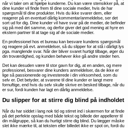
når vi taler om at hjælpe kunderne. Du kan være stensikker på, at
dine kunder vil finde frem til dine sociale medier, hvis de har
spørgsmål til dine produkter. Hvis du ikke svarer dem, eller
reagerer på en eventuel dårlig kommentar/anmeldelse, ser det
sort ud for dig. Dine kunder vil have svar på de medier, de befinder
sig på med det samme, og derfor giver det god mening at hyre en
ekstern partner til at tage sig af de sociale medier.
En professionel hos et bureau kan besvare kundens spørgsmål
og reagere på evt. anmeldelser, så du slipper for at stå i dårligt lys
pga. manglende svar. Når der bliver svaret hurtigt tilbage, øger du
din troværdighed, og kunden behøver ikke gå andre steder hen.
Det kan desuden være til stor gavn for dig, at en anden, og mere
professionel, besvarer dine kunders anmeldelser, da de ikke er
lige så passionerede og investerede i din virksomhed, som du
selv er. Det betyder, at svarene til dine kunder er langt mere
fornuftige, end hvis du selv skulle skrive en besked tilbage, når du
er sur, fordi kunden har lagt en dårlig anmeldelse.
Du slipper for at stirre dig blind på indholdet
Når du har siddet i lang nok tid og stirret ind i skærmen for at finde
på det perfekte opslag med både tekst og billede der appellerer til
din målgruppe, så kan du hurtigt stirre dig blind. Du lægger måske
slet ikke mærke til, at teksten eller billedet ikke er spot on, fordi du