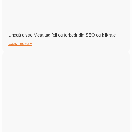
Undgå disse Meta tag fejl og forbedr din SEO og klikrate
Læs mere »