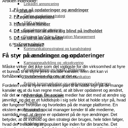
Artiklen indeholder:
LinkedIn annoncering
Få styr på opdateringer og ændringer
Strategi
Online marketing strategi
Få øget engagement
SEO strategi
Hjælp dine kunder
Sociale medie strategi
Du slipper for at stirre dig blind på indholdet
Strategi for Online Reputation Management
Du får tid til alt det andet
Kommunikation
Skal vi hjælpe?
Kommunikationsstrategi og kanalstrategi
Få styr på ændringer og opdateringer
Indholdsproduktion og storytelling
Kampagneudvikling og -eksekvering
Måske virker det ikke som det vigtigste for din virksomhed at hyre
Krisehåndtering og hjælp i shitstorms
et bureau til at styre jeres sociale kanaler. Men det kan vi
forhåbentlig overbevise dig om, at det er.
Sociale medier og digital kommunikation
Politisk kommunikation og valgkampagne-rådgivning
Fordelen ved at hyre en ekstern part til at holde styr på de mange
kanaler er, at du kan regne med, at alt bliver opdateret og ændret,
AI
når det er nødvendigt. De sociale medier har det med at ændre sig
Få din egen AI-assistent
jævnligt, og det er et fuldtidsjob i sig selv blot at holde styr på, hvad
AI hjælp
der fungerer hvordan og hvorledes på de mange platforme. En
ekstern professionel social manager kender til alle medierne,
AI workshop
samtidig med, at denne er opdateret på de nye ændringer. Det
AI foredrag
betyder, at dit indhold og den strategi der bruges, hele tiden følger,
AI rådgivning
hvad der trender og er populært lige inden for din branche. Det