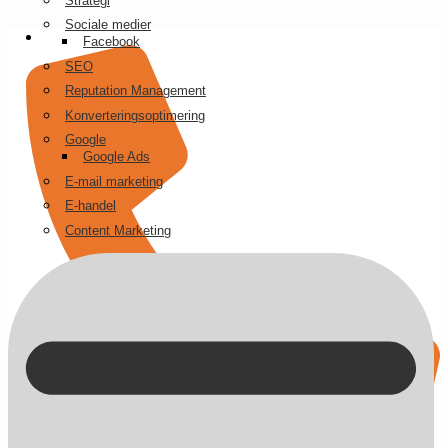
Strategi
Videre
Sociale medier
til
Facebook
indhold
SEO
Reputation Management
Konverteringsoptimering
Google
Google Ads
E-mail marketing
E-handel
Content Marketing