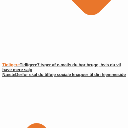
Tidligere
Tidligere
7 typer af e-mails du bør bruge, hvis du vil
have mere salg
Næste
Derfor skal du tilføje sociale knapper til din hjemmeside