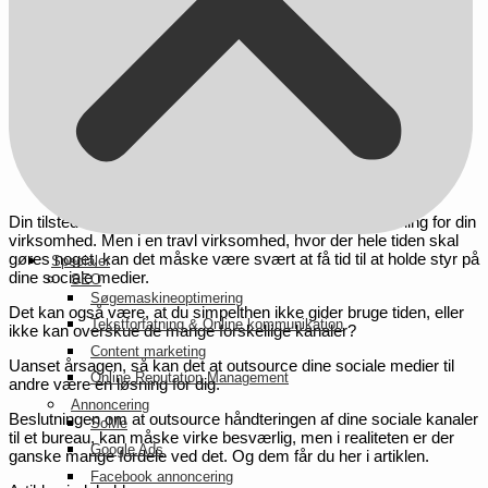
Din tilstedeværelse på de sociale medier har stor betydning for din
virksomhed. Men i en travl virksomhed, hvor der hele tiden skal
gøres noget, kan det måske være svært at få tid til at holde styr på
Specialer
dine sociale medier.
SEO
Søgemaskineoptimering
Det kan også være, at du simpelthen ikke gider bruge tiden, eller
Tekstforfatning & Online kommunikation
ikke kan overskue de mange forskellige kanaler?
Content marketing
Uanset årsagen, så kan det at outsource dine sociale medier til
Online Reputation Management
andre være en løsning for dig.
Annoncering
Beslutningen om at outsource håndteringen af dine sociale kanaler
SoMe
til et bureau, kan måske virke besværlig, men i realiteten er der
Google Ads
ganske mange fordele ved det. Og dem får du her i artiklen.
Facebook annoncering