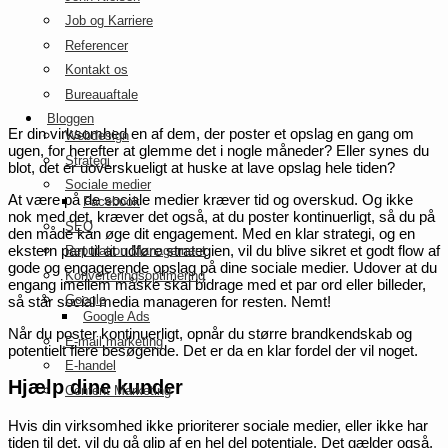
Job og Karriere
Referencer
Kontakt os
Bureauaftale
Bloggen
Er din virksomhed en af dem, der poster et opslag en gang om
Webdesign
ugen, for herefter at glemme det i nogle måneder? Eller synes du
Strategi
blot, det er uoverskueligt at huske at lave opslag hele tiden?
Sociale medier
At være på de sociale medier kræver tid og overskud. Og ikke
Facebook
nok med det, kræver det også, at du poster kontinuerligt, så du på
SEO
den måde kan øge dit engagement. Med en klar strategi, og en
ekstern part til at udføre strategien, vil du blive sikret et godt flow af
Reputation Management
gode og engagerende opslag på dine sociale medier. Udover at du
Konverteringsoptimering
engang imellem måske skal bidrage med et par ord eller billeder,
Google
så står social media manageren for resten. Nemt!
Google Ads
Når du poster kontinuerligt, opnår du større brandkendskab og
E-mail marketing
potentielt flere besøgende. Det er da en klar fordel der vil noget.
E-handel
Hjælp dine kunder
Content Marketing
Hvis din virksomhed ikke prioriterer sociale medier, eller ikke har
tiden til det, vil du gå glip af en hel del potentiale. Det gælder også,