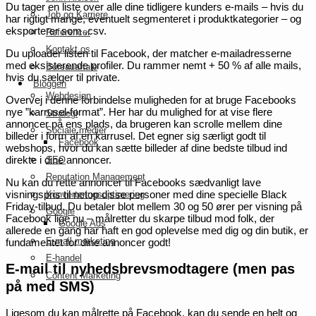
Du tager en liste over alle dine tidligere kunders e-mails – hvis du
Job og Karriere
har rigtigt mange, eventuelt segmenteret i produktkategorier – og
eksporterer som .csv.
Referencer
Kontakt os
Du uploader listen til Facebook, der matcher e-mailadresserne
med eksisterende profiler. Du rammer nemt + 50 % af alle mails,
Bureauaftale
hvis du sælger til private.
Bloggen
Webdesign
Overvej i denne forbindelse muligheden for at bruge Facebooks
nye ”karrusel-format”. Her har du mulighed for at vise flere
Strategi
annoncer på ens plads, da brugeren kan scrolle mellem dine
Sociale medier
billeder i form af en karrusel. Det egner sig særligt godt til
Facebook
webshops, hvor du kan sætte billeder af dine bedste tilbud ind
direkte i dine annoncer.
SEO
Reputation Management
Nu kan du rette annoncer til Facebooks sædvanligt lave
visningspris til netop disse personer med dine specielle Black
Konverteringsoptimering
Friday-tilbud. Du betaler blot mellem 30 og 50 ører per visning på
Google
Facebook lige nu – målretter du skarpe tilbud mod folk, der
Google Ads
allerede en gang har haft en god oplevelse med dig og din butik, er
E-mail marketing
fundamentet for dine annoncer godt!
E-handel
E-mail til nyhedsbrevsmodtagere (men pas
Content Marketing
på med SMS)
Ligesom du kan målrette på Facebook, kan du sende en helt og