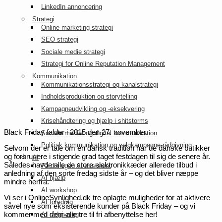
LinkedIn annoncering
Strategi
Online marketing strategi
SEO strategi
Sociale medie strategi
Strategi for Online Reputation Management
Kommunikation
Kommunikationsstrategi og kanalstrategi
Indholdsproduktion og storytelling
Kampagneudvikling og -eksekvering
Krisehåndtering og hjælp i shitstorms
Black Friday falder i 2015 den 27. november.
Sociale medier og digital kommunikation
Politisk kommunikation og valgkampagne-rådgivning
Selvom der er tale om en dansk tradition har de danske butikker
og forbrugere i stigende grad taget festdagen til sig de senere år.
AI
Således havde alle de store elektronikkæder allerede tilbud i
Få din egen AI-assistent
anledning af den sorte fredag sidste år – og det bliver næppe
AI hjælp
mindre herfra.
AI workshop
Vi ser i OnlineSynlighed.dk tre oplagte muligheder for at aktivere
AI foredrag
såvel nye som eksisterende kunder på Black Friday – og vi
kommer med dem alle tre til fri afbenyttelse her!
AI rådgivning