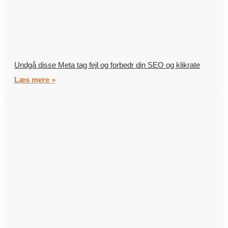
Undgå disse Meta tag fejl og forbedr din SEO og klikrate
Læs mere »