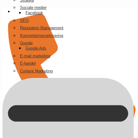
Strategi
Videre
Sociale medier
til
Facebook
indhold
SEO
Reputation Management
Konverteringsoptimering
Google
Google Ads
E-mail marketing
E-handel
Content Marketing