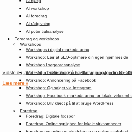
AI hjælp
AI workshop
AI foredrag
AI rådgivning
AI potentialeanalyse
Foredrag og workshops
Workshops
Workshops i digital markedsføring
Workshop: Lær at SEO-optimere din egen hjemmeside
Workshop i søgeordsanalyse
Vidste du, at et SSL-certifikat også har betydning for din SEO?
Workshop: Lav indhold, der rykker og engagerer dit pub
Workshop: Annoncering på Facebook
Læs mere »
Workshop: Øg salget via Instagram
Workshop: Facebook-markedsføring for lokale virksomh
Workshop: Bliv klædt på til at bruge WordPress
Foredrag
Foredrag: Digitale fodspor
Foredrag: Online synlighed for lokale virksomheder
Foredrag om online markedsføring og online synlighed