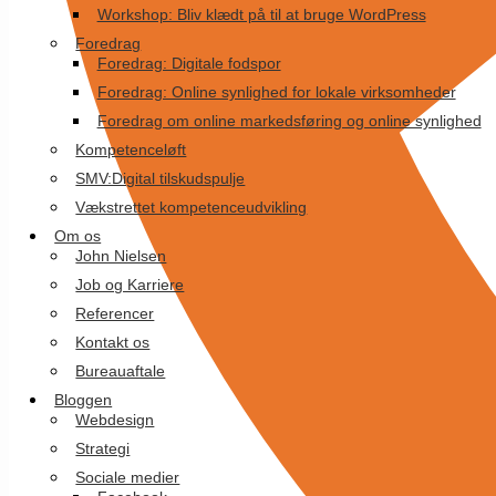
Workshop: Bliv klædt på til at bruge WordPress
Foredrag
Foredrag: Digitale fodspor
Foredrag: Online synlighed for lokale virksomheder
Foredrag om online markedsføring og online synlighed
Kompetenceløft
SMV:Digital tilskudspulje
Vækstrettet kompetenceudvikling
Om os
John Nielsen
Job og Karriere
Referencer
Kontakt os
Bureauaftale
Bloggen
Webdesign
Strategi
Sociale medier