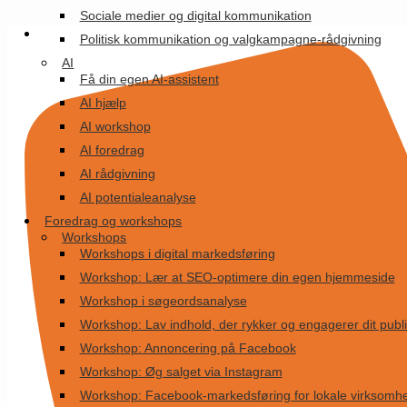
Videre
Sociale medier og digital kommunikation
til
Politisk kommunikation og valgkampagne-rådgivning
indhold
AI
Få din egen AI-assistent
AI hjælp
AI workshop
AI foredrag
AI rådgivning
AI potentialeanalyse
Foredrag og workshops
Workshops
Workshops i digital markedsføring
Workshop: Lær at SEO-optimere din egen hjemmeside
Workshop i søgeordsanalyse
Workshop: Lav indhold, der rykker og engagerer dit pub
Workshop: Annoncering på Facebook
Workshop: Øg salget via Instagram
Workshop: Facebook-markedsføring for lokale virksomh