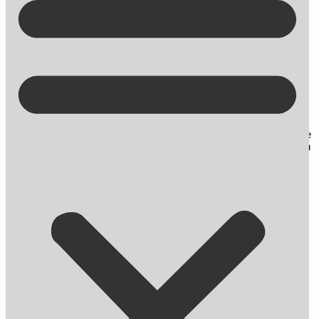
Kontakt på +45 70 13 63 23
social media
Her finder du blogindlæg om SEO og andre nyheder omhandlende
online markedsføring. Du får desuden gode råd og tips til, hvordan
du bliver endnu bedre til at skabe synlighed på nettet.