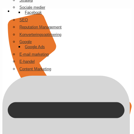
Strategi
Videre
Sociale medier
til
Facebook
indhold
SEO
Reputation Management
Konverteringsoptimering
Google
Google Ads
E-mail marketing
E-handel
Content Marketing