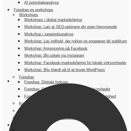
AI potentialeanalyse
Foredrag og workshops
Workshops
Workshops i digital markedsføring
Workshop: Lær at SEO-optimere din egen hjemmeside
Workshop i søgeordsanalyse
Workshop: Lav indhold, der rykker og engagerer dit publikum
Workshop: Annoncering på Facebook
Workshop: Øg salget via Instagram
Workshop: Facebook-markedsføring for lokale virksomheder
Workshop: Bliv klædt på til at bruge WordPress
Foredrag
Foredrag: Digitale fodspor
Foredrag: Online synlighed for lokale virksomheder
Foredrag om online markedsføring og online synlighed
Kompetenceløft
SMV:Digital tilskudspulje
Vækstrettet kompetenceudvikling
Om os
John Nielsen