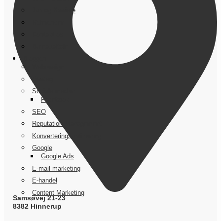
Job og Karriere
Referencer
Kontakt os
Bureauaftale
Bloggen
Webdesign
Strategi
Sociale medier
Facebook
SEO
Reputation Management
Konverteringsoptimering
Google
Google Ads
E-mail marketing
E-handel
Content Marketing
Samsøvej 21-23
8382 Hinnerup