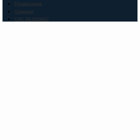
Privatlivspolitik
Ophavsret
CVR: DK31929407