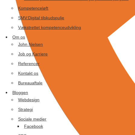
Kompetenceløft
SMV:Digital tilskudspulje
Vækstrettet kompetenceudvikling
Om os
John Nielsen
Job og Karriere
Referencer
Kontakt os
Bureauaftale
Bloggen
Webdesign
Strategi
Sociale medier
Facebook