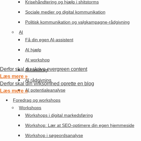
Krisehåndtering og hjælp i shitstorms
Sociale medier og digital kommunikation
Politisk kommunikation og valgkampagne-rådgivning
AI
Få din egen AI-assistent
AI hjælp
AI workshop
Derfor skal du skrive evergreen content
AI foredrag
Læs mere »
AI rådgivning
Derfor skal din virksomhed oprette en blog
AI potentialeanalyse
Læs mere »
Foredrag og workshops
Workshops
Workshops i digital markedsføring
Workshop: Lær at SEO-optimere din egen hjemmeside
Workshop i søgeordsanalyse