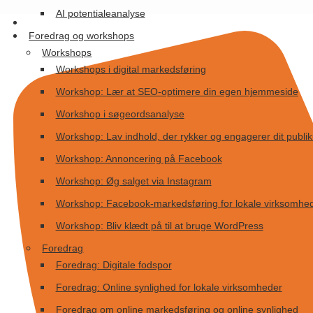
Videre
AI potentialeanalyse
til
Foredrag og workshops
indhold
Workshops
Workshops i digital markedsføring
Workshop: Lær at SEO-optimere din egen hjemmeside
Workshop i søgeordsanalyse
Workshop: Lav indhold, der rykker og engagerer dit publi
Workshop: Annoncering på Facebook
Workshop: Øg salget via Instagram
Workshop: Facebook-markedsføring for lokale virksomhe
Workshop: Bliv klædt på til at bruge WordPress
Foredrag
Foredrag: Digitale fodspor
Foredrag: Online synlighed for lokale virksomheder
Foredrag om online markedsføring og online synlighed