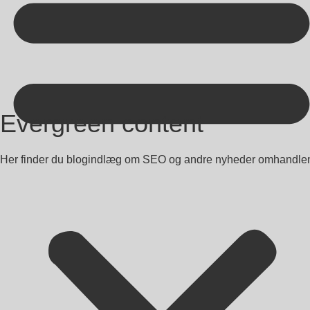
Kontakt på +45 70 13 63 23
Evergreen content
Her finder du blogindlæg om SEO og andre nyheder omhandlende 