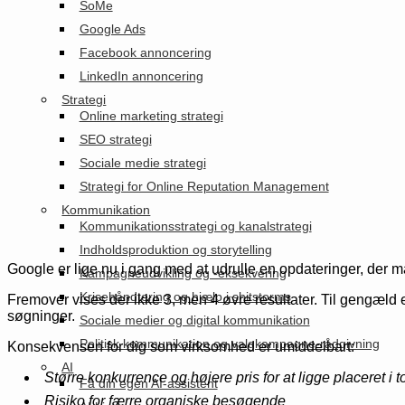
SoMe
Google Ads
Facebook annoncering
LinkedIn annoncering
Strategi
Online marketing strategi
SEO strategi
Sociale medie strategi
Strategi for Online Reputation Management
Kommunikation
Kommunikationsstrategi og kanalstrategi
Indholdsproduktion og storytelling
Google er lige nu i gang med at udrulle en opdateringer, der 
Kampagneudvikling og -eksekvering
Krisehåndtering og hjælp i shitstorms
Fremover vises der ikke 3, men 4 øvre resultater. Til gengæld er
søgninger.
Sociale medier og digital kommunikation
Politisk kommunikation og valgkampagne-rådgivning
Konsekvensen for dig som virksomhed er umiddelbart:
AI
Større konkurrence og højere pris for at ligge placeret i
Få din egen AI-assistent
Risiko for færre organiske besøgende