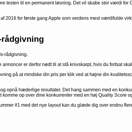
øre testen til en permanent løsning. Det vil skabe stor værdi for
 af 2016 for første gang Apple som verdens mest værdifulde vir
-rådgivning
s-rådgivning.
annoncer er derfor nødt til at stå knivskarpt, hvis du fortsat s
ing på at mindske din pris per klik ved at højne din kvalitetssc
 og opnå hæderlige resultater. Det hang sammen med en konkurre
at komme op over dine konkurrenter med en høj Quality Score o
mmer #1 med det nye layout kan du glæde dig over endnu fler