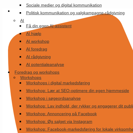
Videre
Sociale medier og digital kommunikation
til
Politisk kommunikation og valgkampagne-rådgivning
indhold
AI
Få din egen AI-assistent
AI hjælp
AI workshop
AI foredrag
AI rådgivning
AI potentialeanalyse
Foredrag og workshops
Workshops
Workshops i digital markedsføring
Workshop: Lær at SEO-optimere din egen hjemmeside
Workshop i søgeordsanalyse
Workshop: Lav indhold, der rykker og engagerer dit pub
Workshop: Annoncering på Facebook
Workshop: Øg salget via Instagram
Workshop: Facebook-markedsføring for lokale virksomh