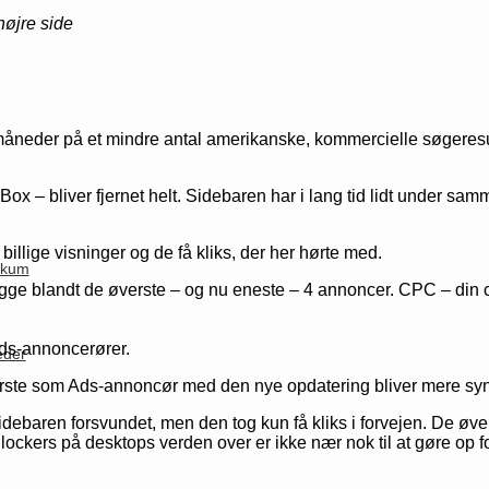
højre side
eder på et mindre antal amerikanske, kommercielle søgeresultate
– bliver fjernet helt. Sidebaren har i lang tid lidt under sa
llige visninger og de få kliks, der her hørte med.
likum
 ligge blandt de øverste – og nu eneste – 4 annoncer. CPC – din 
Ads-annoncerører.
eder
erste som Ads-annoncør med den nye opdatering bliver mere synl
baren forsvundet, men den tog kun få kliks i forvejen. De øverste
lockers på desktops verden over er ikke nær nok til at gøre op for