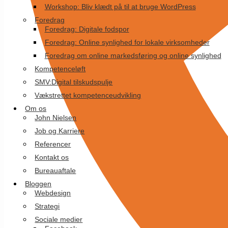
Workshop: Bliv klædt på til at bruge WordPress
Foredrag
Foredrag: Digitale fodspor
Foredrag: Online synlighed for lokale virksomheder
Foredrag om online markedsføring og online synlighed
Kompetenceløft
SMV:Digital tilskudspulje
Vækstrettet kompetenceudvikling
Om os
John Nielsen
Job og Karriere
Referencer
Kontakt os
Bureauaftale
Bloggen
Webdesign
Strategi
Sociale medier