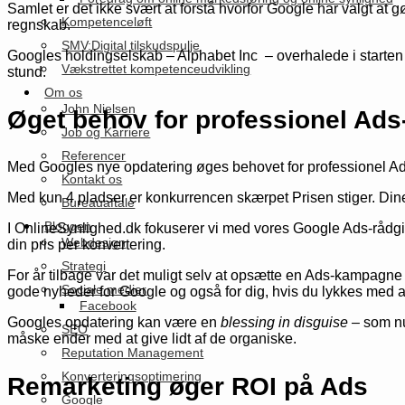
Samlet er det ikke svært at forstå hvorfor Google har valgt at g
Kompetenceløft
regnskab.
SMV:Digital tilskudspulje
Googles holdingselskab – Alphabet Inc – overhalede i starten
Vækstrettet kompetenceudvikling
stund.
Om os
John Nielsen
Øget behov for professionel Ads
Job og Karriere
Referencer
Med Googles nye opdatering øges behovet for professionel Ad
Kontakt os
Med kun 4 pladser er konkurrencen skærpet Prisen stiger. Dine 
Bureauaftale
Bloggen
I OnlineSynlighed.dk fokuserer vi med vores Google Ads-rådgivn
Webdesign
din pris per konvertering.
Strategi
For år tilbage var det muligt selv at opsætte en Ads-kampagne
Sociale medier
gode nyheder for Google og også for dig, hvis du lykkes med 
Facebook
Googles opdatering kan være en
blessing in disguise –
som nu
SEO
måske ender med at give lidt af de organiske.
Reputation Management
Konverteringsoptimering
Remarketing øger ROI på Ads
Google