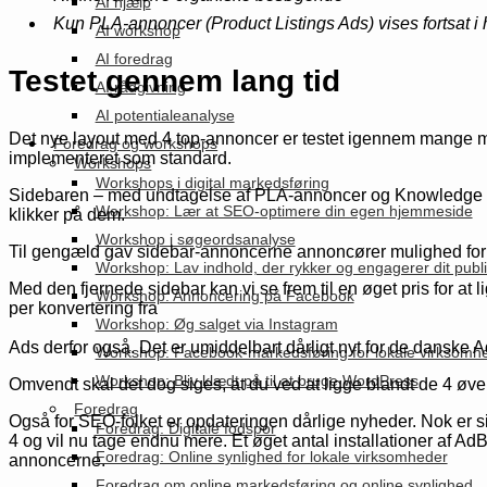
AI hjælp
Kun PLA-annoncer (Product Listings Ads) vises fortsat i 
AI workshop
AI foredrag
Testet gennem lang tid
AI rådgivning
AI potentialeanalyse
Det nye layout med 4 top-annoncer er testet igennem mange mån
Foredrag og workshops
implementeret som standard.
Workshops
Workshops i digital markedsføring
Sidebaren – med undtagelse af PLA-annoncer og Knowledge Box 
Workshop: Lær at SEO-optimere din egen hjemmeside
klikker på dem.
Workshop i søgeordsanalyse
Til gengæld gav sidebar-annoncerne annoncører mulighed for bi
Workshop: Lav indhold, der rykker og engagerer dit pub
Med den fjernede sidebar kan vi se frem til en øget pris for at
Workshop: Annoncering på Facebook
per konvertering fra
Workshop: Øg salget via Instagram
Ads derfor også. Det er umiddelbart dårligt nyt for de danske 
Workshop: Facebook-markedsføring for lokale virksomh
Workshop: Bliv klædt på til at bruge WordPress
Omvendt skal det dog siges, at du ved at ligge blandt de 4 øv
Foredrag
Også for SEO-folket er opdateringen dårlige nyheder. Nok er side
Foredrag: Digitale fodspor
4 og vil nu tage endnu mere. Et øget antal installationer af AdB
Foredrag: Online synlighed for lokale virksomheder
annoncerne.
Foredrag om online markedsføring og online synlighed