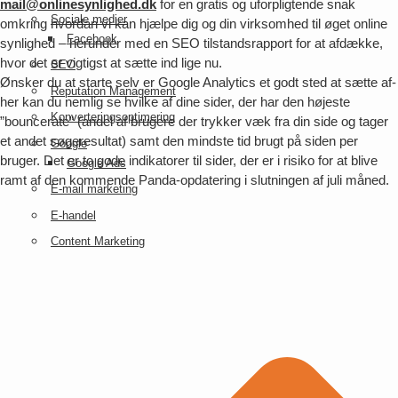
mail@onlinesynlighed.dk
for en gratis og uforpligtende snak
Sociale medier
omkring hvordan vi kan hjælpe dig og din virksomhed til øget online
Facebook
synlighed – herunder med en SEO tilstandsrapport for at afdække,
hvor det er vigtigst at sætte ind lige nu.
SEO
Ønsker du at starte selv er Google Analytics et godt sted at sætte af-
Reputation Management
her kan du nemlig se hvilke af dine sider, der har den højeste
Konverteringsoptimering
”bouncerate” (andel af brugere der trykker væk fra din side og tager
et andet søgeresultat) samt den mindste tid brugt på siden per
Google
bruger. Det er to gode indikatorer til sider, der er i risiko for at blive
Google Ads
ramt af den kommende Panda-opdatering i slutningen af juli måned.
E-mail marketing
E-handel
Content Marketing