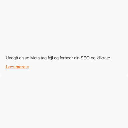
Undgå disse Meta tag fejl og forbedr din SEO og klikrate
Læs mere »