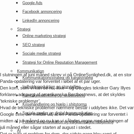
Google Ads
Facebook annoncering
LinkedIn annoncering
Strategi
Online marketing strategi
SEO strategi
Sociale medie strategi
Strategi for Online Reputation Management
Kommunikation
I slutningen af juni måned skrev vi på OnlineSynlighed.dk, at en stor
Kommunikationsstrategi og kanalstrategi
Panda-opdatering var forventet i løbet af et par uger.
Indholdsproduktion og storytelling
Den kom, som vi kan se nu, ikke – og Googles tekniker Gary Illyes
forklarer, adspurgt af amerikanske Besthostnews, at det skyldes
Kampagneudvikling og -eksekvering
’tekniske problemer’.
Krisehåndtering og hjælp i shitstorms
Hvad de tekniske problemer nærmere består i uddybes ikke. Det var
Sociale medier og digital kommunikation
Google selv, der meldte ud, at en Panda-opdatering var forventet i
midten af juli måned og nu kan vi således regne med slutningen af
Politisk kommunikation og valgkampagne-rådgivning
juli måned eller sågar starten af august i stedet.
AI
Det er især et problem for dem, der
sidste
gang blev ramt af