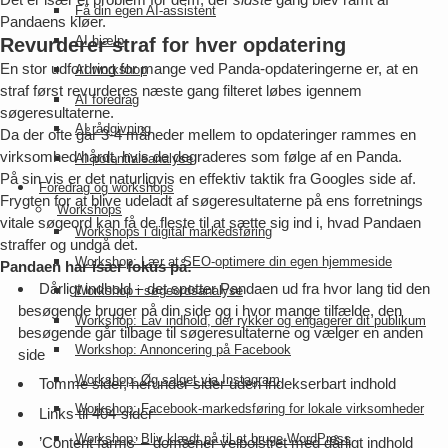
Få din egen AI-assistent
Pandaens kløer.
AI hjælp
Revurderer straf for hver opdatering
En stor udfordring for mange ved Panda-opdateringerne er, at en
AI workshop
straf først revurderes næste gang filteret løbes igennem
AI foredrag
søgeresultaterne.
AI rådgivning
Da der ofte går 3-4 måneder mellem to opdateringer rammes en
virksomhed hårdt, hvis de degraderes som følge af en Panda.
AI potentialeanalyse
På sin vis er det naturligvis en effektiv taktik fra Googles side af.
Foredrag og workshops
Frygten for at blive udeladt af søgeresultaterne på ens forretnings
Workshops
vitale søgeord kan få de fleste til at sætte sig ind i, hvad Pandaen
Workshops i digital markedsføring
straffer og undgå det.
Workshop: Lær at SEO-optimere din egen hjemmeside
Pandaen har især fokus på:
Dårligt indhold – det spotter Pandaen ud fra hvor lang tid den
Workshop i søgeordsanalyse
besøgende bruger på din side og i hvor mange tilfælde, den
Workshop: Lav indhold, der rykker og engagerer dit publikum
besøgende går tilbage til søgeresultaterne og vælger en anden
Workshop: Annoncering på Facebook
side
Workshop: Øg salget via Instagram
Tomme sider, herunder sider uden indekserbart indhold
Workshop: Facebook-markedsføring for lokale virksomheder
Links til 404-sider
Workshop: Bliv klædt på til at bruge WordPress
’Content farms’ – domæner velpolstret med dårligt indhold