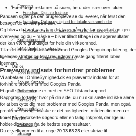
Foredrag
For mange reklamer på siden, herunder især over folden
Foredrag: Digitale fodspor
Pandaen sigter på den brugeroplevelse du leverer, når først den
Foredrag: Online synlighed for lokale virksomheder
besøgende er inde på siden.
Og bliver du først ramt kan det tage måneder før din situation igen
Foredrag om online markedsføring og online synlighed
overvejes og du – måske – bliver tilladt tilbage i de søgeresultater,
Kompetenceløft
der kan være grundlaget for hele din virksomhed.
SMV:Digital tilskudspulje
Tilfældet er i øvrigt det samme med Googles Penguin-opdatering, der
ligeledes straffer og først revurderer næste gang filteret løbes
Vækstrettet kompetenceudvikling
igennem.
Om os
Præventiv indsats forhindrer problemer
John Nielsen
Vi anbefaler i OnlineSynlighed.dk en præventiv indsats for at
Job og Karriere
forhindre problemer med Googles Panda.
Et godt sted at starte er med en SEO Tilstandsrapport.
Referencer
Rapporten fortæller hvor på din side, du nu skal sætte ind ikke alene
Kontakt os
for at beskytte dig med problemer med Googles Panda, men også
Bureauaftale
problemer i øvrigt. Måske er det hastigheden, måden din menu er
kodet på, de forkerte søgeord eller en farlig linkprofil, der lige nu
Bloggen
holder dig tilbage fra de bedste søgeresultater.
Webdesign
Du er velkommen til at ringe
70 13 63 23
eller skrive til
Strategi