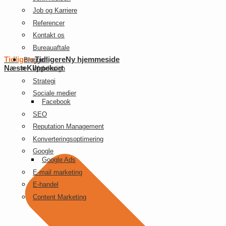
Job og Karriere
Referencer
Kontakt os
Bureauaftale
Tidligere
Tidligere
Ny hjemmeside
Bloggen
Næste
Klippekort
Webdesign
Strategi
Sociale medier
Facebook
SEO
Reputation Management
Konverteringsoptimering
Google
Google Ads
E-mail marketing
E-handel
Content Marketing