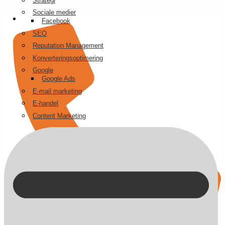
Strategi
Videre
Sociale medier
til
Facebook
indhold
SEO
Reputation Management
Konverteringsoptimering
Google
Google Ads
E-mail marketing
E-handel
Content Marketing