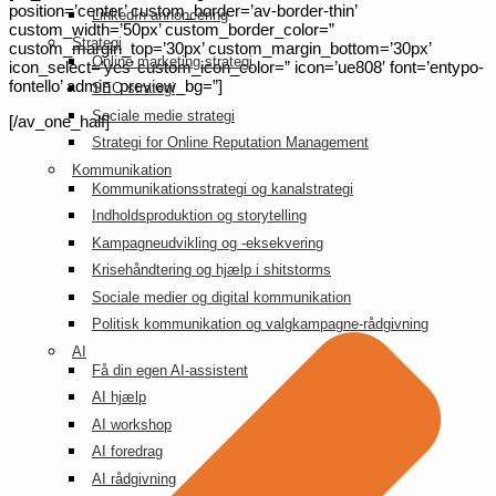
position=’center’ custom_border=’av-border-thin’
LinkedIn annoncering
custom_width=’50px’ custom_border_color=”
Strategi
custom_margin_top=’30px’ custom_margin_bottom=’30px’
Online marketing strategi
icon_select=’yes’ custom_icon_color=” icon=’ue808′ font=’entypo-
fontello’ admin_preview_bg=”]
SEO strategi
Sociale medie strategi
[/av_one_half]
Strategi for Online Reputation Management
Kommunikation
Kommunikationsstrategi og kanalstrategi
Indholdsproduktion og storytelling
Kampagneudvikling og -eksekvering
Krisehåndtering og hjælp i shitstorms
Sociale medier og digital kommunikation
Politisk kommunikation og valgkampagne-rådgivning
AI
Få din egen AI-assistent
AI hjælp
AI workshop
AI foredrag
AI rådgivning