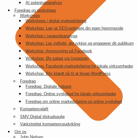
AI potentialeanalyse
Foredrag og workshops
Workshops
Workshops i digital markedsføring
Workshop: Lær at SEO-optimere din egen hjemmeside
Workshop i søgeordsanalyse
Workshop: Lav indhold, der rykker og engagerer dit publikum
Workshop: Annoncering på Facebook
Workshop: Øg salget via Instagram
Workshop: Facebook-markedsføring for lokale virksomheder
Workshop: Bliv klædt på til at bruge WordPress
Foredrag
Foredrag: Digitale fodspor
Foredrag: Online synlighed for lokale virksomheder
Foredrag om online markedsføring og online synlighed
Kompetenceløft
SMV:Digital tilskudspulje
Vækstrettet kompetenceudvikling
Om os
John Nielsen