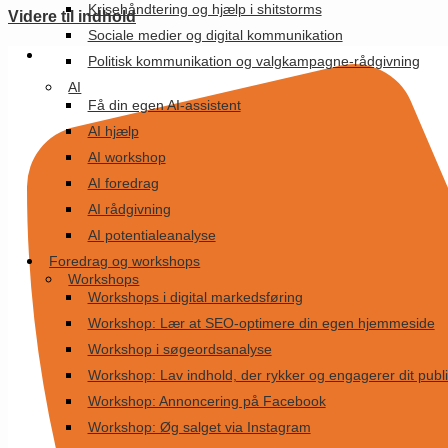
Krisehåndtering og hjælp i shitstorms
Videre til indhold
Sociale medier og digital kommunikation
Politisk kommunikation og valgkampagne-rådgivning
AI
Få din egen AI-assistent
AI hjælp
AI workshop
AI foredrag
AI rådgivning
AI potentialeanalyse
Foredrag og workshops
Workshops
Workshops i digital markedsføring
Workshop: Lær at SEO-optimere din egen hjemmeside
Workshop i søgeordsanalyse
Workshop: Lav indhold, der rykker og engagerer dit pub
Workshop: Annoncering på Facebook
Workshop: Øg salget via Instagram