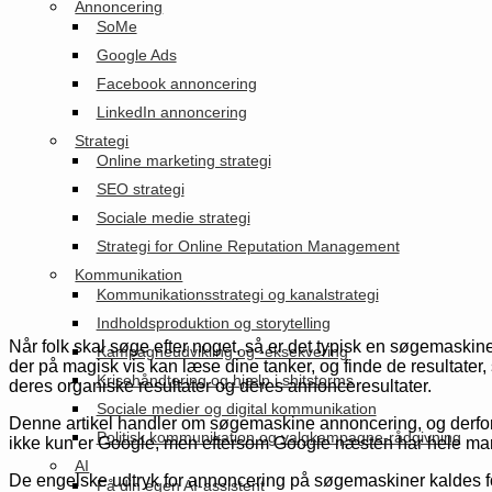
Annoncering
SoMe
Google Ads
Facebook annoncering
LinkedIn annoncering
Strategi
Online marketing strategi
SEO strategi
Sociale medie strategi
Strategi for Online Reputation Management
Kommunikation
Kommunikationsstrategi og kanalstrategi
Indholdsproduktion og storytelling
Når folk skal søge efter noget, så er det typisk en søgemaski
Kampagneudvikling og -eksekvering
der på magisk vis kan læse dine tanker, og finde de resultater,
Krisehåndtering og hjælp i shitstorms
deres organiske resultater og deres annonceresultater.
Sociale medier og digital kommunikation
Denne artikel handler om søgemaskine annoncering, og derfo
Politisk kommunikation og valgkampagne-rådgivning
ikke kun er Google, men eftersom Google næsten har hele marke
AI
De engelske udtryk for annoncering på søgemaskiner kaldes f
Få din egen AI-assistent