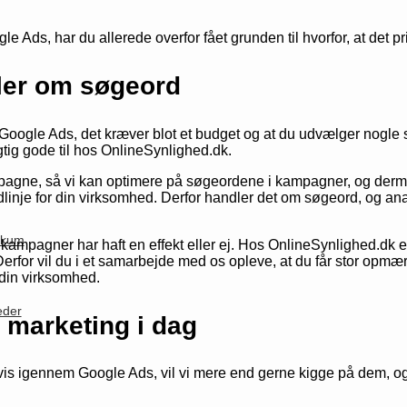
s, har du allerede overfor fået grunden til hvorfor, at det p
ler om søgeord
 Google Ads, det kræver blot et budget og at du udvælger nogle
gtig gode til hos OnlineSynlighed.dk.
kampagne, så vi kan optimere på søgeordene i kampagner, og de
linje for din virksomhed. Derfor handler det om søgeord, og a
likum
 kampagner har haft en effekt eller ej. Hos OnlineSynlighed.dk er 
erfor vil du i et samarbejde med os opleve, at du får stor opmær
din virksomhed.
eder
marketing i dag
igennem Google Ads, vil vi mere end gerne kigge på dem, og gi