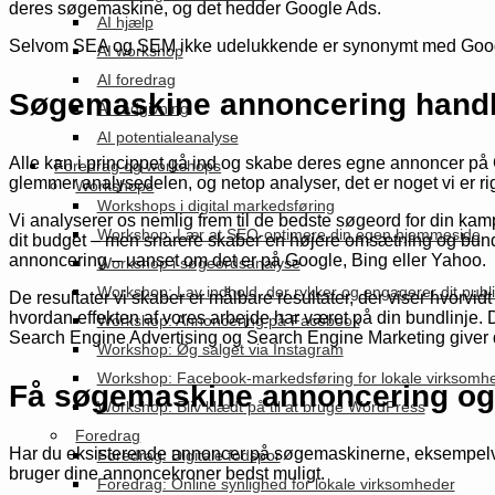
deres søgemaskine, og det hedder Google Ads.
AI hjælp
Selvom SEA og SEM ikke udelukkende er synonymt med Google Ad
AI workshop
AI foredrag
Søgemaskine annoncering hand
AI rådgivning
AI potentialeanalyse
Alle kan i princippet gå ind og skabe deres egne annoncer på
Foredrag og workshops
glemmer analysedelen, og netop analyser, det er noget vi er ri
Workshops
Workshops i digital markedsføring
Vi analyserer os nemlig frem til de bedste søgeord for din 
Workshop: Lær at SEO-optimere din egen hjemmeside
dit budget – men snarere skaber en højere omsætning og bund
annoncering – uanset om det er på Google, Bing eller Yahoo.
Workshop i søgeordsanalyse
Workshop: Lav indhold, der rykker og engagerer dit pub
De resultater vi skaber er målbare resultater, der viser hvorvidt
hvordan effekten af vores arbejde har været på din bundlinje. D
Workshop: Annoncering på Facebook
Search Engine Advertising og Search Engine Marketing giver 
Workshop: Øg salget via Instagram
Workshop: Facebook-markedsføring for lokale virksomh
Få søgemaskine annoncering og 
Workshop: Bliv klædt på til at bruge WordPress
Foredrag
Har du eksisterende annoncer på søgemaskinerne, eksempelvis 
Foredrag: Digitale fodspor
bruger dine annoncekroner bedst muligt.
Foredrag: Online synlighed for lokale virksomheder