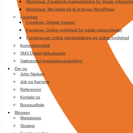
Workshop: Facebook-markedsføring for lokale virksomh
Workshop: Bliv klædt på til at bruge WordPress
Foredrag
Foredrag: Digitale fodspor
Foredrag: Online synlighed for lokale virksomheder
Foredrag om online markedsføring og online synlighed
Kompetenceløft
SMV:Digital tilskudspulje
Vækstrettet kompetenceudvikling
Om os
John Nielsen
Job og Karriere
Referencer
Kontakt os
Bureauaftale
Bloggen
Webdesign
Strategi