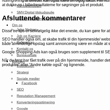
Navngivning af billeder kan også være en vigtig faktor. Her handl
at dukke op i billedresultaterne for søgninger på et produkt.
Kompetenceløft
SMV:Digital tilskudspulje
Afsluttende kommentarer
Vækstrettet kompetenceudvikling
Om os
John Nielsen
Disse tre tips er selvfølgelig ikke det eneste, du kan gøre for 
Job og Karriere
SEO handler også om, at skabe trafik til din hjemmeside/ websho
Referencer
både almindelige opslag samt annoncering være en måde at sk
Kontakt os
Google Shopping Ads kan også bruges som supplement til SEO. 
Bureauaftale
Når du først har fået trafik over på din hjemmeside, handler 
Bloggen
produkter” eller ”Andre købte også” og lignende.
Webdesign
Strategi
Sociale medier
Facebook
SEO
Reputation Management
Konverteringsoptimering
Google