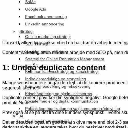
SoMe
Google Ads
Facebook annoncering
LinkedIn annoncering
Strategi
Online marketing strategi
Uanset hvilken type virksomhed du har, bør du arbejde med
s
SEO strategi
Sociale medie strategi
Content marketing er en måde at arbejde med SEO på, men der 
Strategi for Online Reputation Management
1: Undgå duplicate content
Kommunikation
Kommunikationsstrategi og kanalstrategi
Indholdsproduktion og storytelling
Mange webshopejere begår den fejl, at de kopierer producentens
Kampagneudvikling og -eksekvering
søgeresultaterne.
Krisehåndtering og hjælp i shitstorms
Duplicate content påvirker din synlighed negativt. Google belø
Sociale medier og digital kommunikation
produkttekster.
Politisk kommunikation og valgkampagne-rådgivning
Prøv også at se på det fra dine kunders synspunkt: Hvorfor sk
AI
Få din egen AI-assistent
Det er desuden også en god idé at skrive mere end blot 2-3 sæt
derfor at skrive en længere tekst, hvor du beskriver produkte