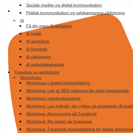
Videre
Sociale medier og digital kommunikation
til
Politisk kommunikation og valgkampagne-rådgivning
indhold
AI
Få din egen AI-assistent
AI hjælp
AI workshop
AI foredrag
AI rådgivning
AI potentialeanalyse
Foredrag og workshops
Workshops
Workshops i digital markedsføring
Workshop: Lær at SEO-optimere din egen hjemmeside
Workshop i søgeordsanalyse
Workshop: Lav indhold, der rykker og engagerer dit pub
Workshop: Annoncering på Facebook
Workshop: Øg salget via Instagram
Workshop: Facebook-markedsføring for lokale virksomh