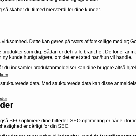
og så skaber du tilmed merværdi for dine kunder.
s virksomhed. Dette kan gøres på tværs af forskellige medier; G
 produkter som dig. Sådan er det i alle brancher. Derfor er anme
y kunde hurtigt afgøre, om det er et sted han/hun vil handle.
 du indsamler produktanmeldelser kan dine brugere altså hjælp
likum
rukturerede data. Med strukturerede data kan disse anmeldelser
eder
eder
å SEO-optimere dine billeder. SEO-optimering er både i forhold 
hastighed er dårligt for din SEO.