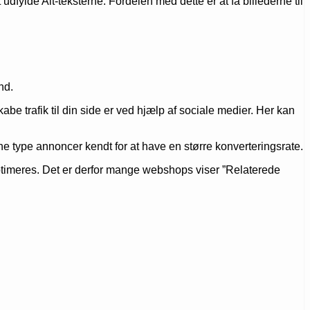
udfylde Alt-teksterne. Fordelen med dette er at få billederne til
nd.
be trafik til din side er ved hjælp af sociale medier. Her kan
 type annoncer kendt for at have en større konverteringsrate.
soptimeres. Det er derfor mange webshops viser ”Relaterede