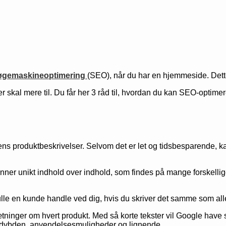
øgemaskineoptimering
(SEO), når du har en hjemmeside. Dett
skal mere til. Du får her 3 råd til, hvordan du kan SEO-optime
 produktbeskrivelser. Selvom det er let og tidsbesparende, kan d
nner unikt indhold over indhold, som findes på mange forskellige
ulle en kunde handle ved dig, hvis du skriver det samme som all
ninger om hvert produkt. Med så korte tekster vil Google have s
t i dybden, anvendelsesmuligheder og lignende.