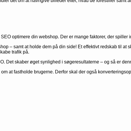
er det om at navngive billeder efter, hvad de forestiller samt at 
at SEO optimere din webshop. Der er mange faktorer, der spiller i
p – samt at holde dem på din side! Et effektivt redskab til at ska
abe trafik på.
Det skaber øget synlighed i søgeresultaterne – og så er denne
det om at fastholde brugerne. Derfor skal der også konvertering