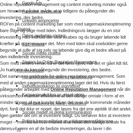
Google Ads
Online reputation management og content marketing minder også
om hinanden på den måde, at jo tidligere du påbegynder din
Facebook annoncering
investering, des bedre.
LinkedIn annoncering
ROI’en på content marketing bør som med søgemaskineoptimering
Strategi
bare stige og stige med tiden. Indledningsvis lægger du en stor
Online marketing strategi
investering i det indhold der skal skabes og du bruger løbende lidt
kræfter på at promovere det. Men med tiden skal snebolden gerne
SEO strategi
begynde at rulle af sig selv og løbende give dig et bedre afkast på
Sociale medie strategi
den indledende investering.
Strategi for Online Reputation Management
Som med renters rente, så er det først sjovt, når det er gået lidt tid.
Jo hurtigere du kan påbegynde din investering, des bedre.
Kommunikation
Det samme er gældende for online reputation management. Som
Kommunikationsstrategi og kanalstrategi
med al anden søgemaskineoptimering tager det tid. Hvis du først
Indholdsproduktion og storytelling
påbegynder arbejdet med
Online Reputation Management
når din
Kampagneudvikling og -eksekvering
virksomhed mærker effekterne af den dårlige omtale i form af en
mindre tilgang af nye kunder bliver det over de kommende måneder
Krisehåndtering og hjælp i shitstorms
dyrt, fordi det ikke er noget, der løses fra det ene øjeblik til det andet.
Sociale medier og digital kommunikation
Igen gælder det om at investere tidligt. Du behøver ikke at investere
Politisk kommunikation og valgkampagne-rådgivning
meget – men lidt tid hver måned til at holde den dårlige omtale fra
døren vil være en af de bedste investeringer, du laver i din
AI