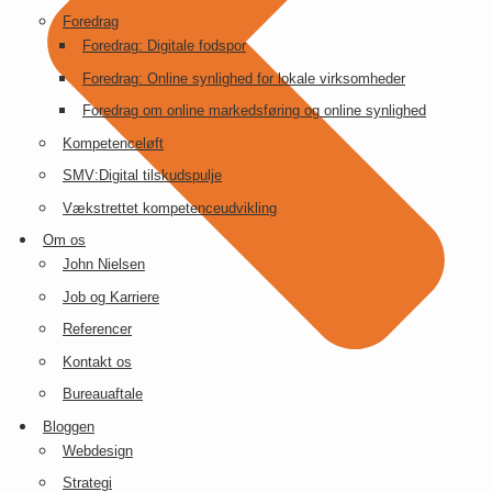
Foredrag
Foredrag: Digitale fodspor
Foredrag: Online synlighed for lokale virksomheder
Foredrag om online markedsføring og online synlighed
Kompetenceløft
SMV:Digital tilskudspulje
Vækstrettet kompetenceudvikling
Om os
John Nielsen
Job og Karriere
Referencer
Kontakt os
Bureauaftale
Bloggen
Webdesign
Strategi