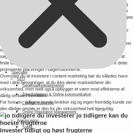
det af sig selv. I stedet for at forstyrre dine kunder med pop-ups og
reklamer forsøger du at hjælpe dem med problemer, de har i deres
hverdag. Til gengæld husker de på din virksomhed med positive øjne
og benytter sig af dine produkter.
Kernen i content marketing – indholdsmarkedsføring på dansk – er
således det gode indhold.
Når du laver indhold så godt at det bliver delt af dine kunder figurerer
det også automatisk ved søgninger på dit navn. Google som
søgemaskine er i de senere år blevet dygtigere og dygtigere til at
finde ud af hvad brugerne rent faktisk bliver hjulpet af og give dette
prominente placeringer i søgemaskinerne.
Specialer
Overvejer du at investere i content marketing bør du således have
SEO
med i dine beregninger, at du ikke alene markedsfører din
Søgemaskineoptimering
virksomhed, men reelt også opbygger et værn mod effekterne af
Tekstforfatning & Online kommunikation
dårlig omtale i fremtiden.
For hvis en tidligere kunde brokker sig og ingen fremtidig kunde ser
Content marketing
den dårlige omtale er den for din virksomhed helt ligegyldig.
Online Reputation Management
Annoncering
SoMe
Invester tidligt og høst frugterne