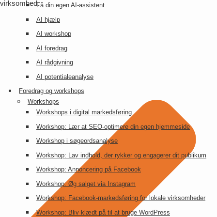
virksomhed.
Få din egen AI-assistent
AI hjælp
AI workshop
AI foredrag
AI rådgivning
AI potentialeanalyse
Foredrag og workshops
Workshops
Workshops i digital markedsføring
Workshop: Lær at SEO-optimere din egen hjemmeside
Workshop i søgeordsanalyse
Workshop: Lav indhold, der rykker og engagerer dit publikum
Workshop: Annoncering på Facebook
Workshop: Øg salget via Instagram
Workshop: Facebook-markedsføring for lokale virksomheder
Workshop: Bliv klædt på til at bruge WordPress