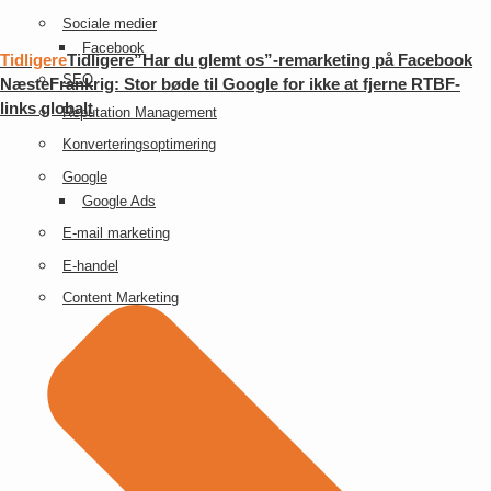
Sociale medier
Facebook
Tidligere
Tidligere
”Har du glemt os”-remarketing på Facebook
SEO
Næste
Frankrig: Stor bøde til Google for ikke at fjerne RTBF-
links globalt
Reputation Management
Konverteringsoptimering
Google
Google Ads
E-mail marketing
E-handel
Content Marketing