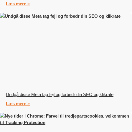
Læs mere »
Undgå disse Meta tag fejl og forbedr din SEO og klikrate
Læs mere »