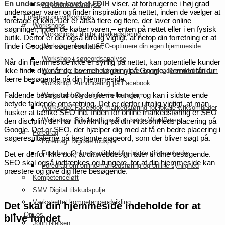
En undersøgelse lavet af FDIH
viser, at forbrugerne i høj grad
AI potentialeanalyse
undersøger varer og finder inspiration på nettet, inden de vælger at
Foredrag og workshops
foretage et køb. Der er altså flere og flere, der laver online
Workshops
søgninger, inden de køber varen – enten på nettet eller i en fysisk
Workshops i digital markedsføring
butik. Derfor er det også utrolig vigtigt, at netop din forretning er at
finde i Googles søgeresultater.
Workshop: Lær at SEO-optimere din egen hjemmeside
Workshop i søgeordsanalyse
Når din hjemmeside ikke er synlig på nettet, kan potentielle kunder
ikke finde dig, når de laver en søgning på Google. Dermed får du
Workshop: Lav indhold, der rykker og engagerer dit publikum
færre besøgende på din hjemmeside.
Workshop: Annoncering på Facebook
Faldende besøgstal betyder færre kunder, og kan i sidste ende
Workshop: Øg salget via Instagram
betyde faldende omsætning. Det er derfor utrolig vigtigt, at man
Workshop: Facebook-markedsføring for lokale virksomheder
husker at tænke SEO ind. Inden for online markedsføring er SEO
Workshop: Bliv klædt på til at bruge WordPress
den disciplin, der har indvirkning på din virksomheds placering på
Google. Det er SEO, der hjælper dig med at få en bedre placering i
Foredrag
søgeresultaterne på bestemte søgeord, som der bliver søgt på.
Foredrag: Digitale fodspor
Foredrag: Online synlighed for lokale virksomheder
Det er derfor ikke nok, at dit webdesign taler til dine besøgende.
SEO skal også indtænkes og fungere, for at din hjemmeside kan
Foredrag om online markedsføring og online synlighed
præstere og give dig flere besøgende.
Kompetenceløft
SMV:Digital tilskudspulje
Vækstrettet kompetenceudvikling
Det skal din hjemmeside indeholde for at
Om os
blive fundet
John Nielsen