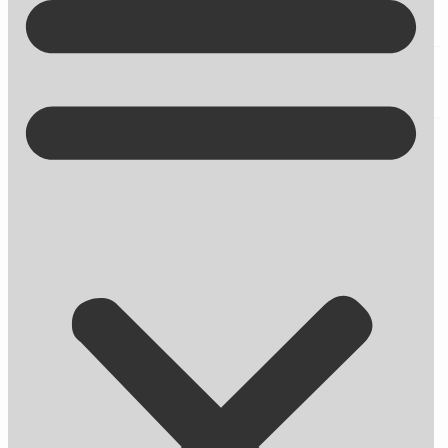
Kontakt på +45 70 13 63 23
Ny smart hjemmeside? – Derfor får
du ikke flere besøgende