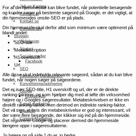
Job og Karriere
For at din hjemmeside kan blive fundet, når potentielle besøgende
og kunder søger på bestemte søgeord på Google, er det vigtigt, at
Referencer
din hjemmesides onsite-SEO er på plads.
Kontakt os
Din hjemmeside skal derfor altid som minimum være optimeret på
Bureauaftale
blandt andet:
Bloggen
Webdesign
SEO-title
Strategi
Metadescription
Sociale medier
H1 overskrift
Facebook
Url
SEO
Alle disse skal indeholde relevante søgeord, sådan at du kan blive
Reputation Management
fundet, når nogen søger på søgeordene.
Konverteringsoptimering
Det er især SEO-title, H1 overskrift og url, der er de direkte
Google
ranking-faktorer, og som hjælper dig med at løfte din virksomhed
Google Ads
højere op i Googles søgeresultater. Metabeskrivelsen er ikke en
E-mail marketing
direkte ranking-faktor, men derimod en indirekte ranking-faktor.
Det vil sige, at hvis din metabeskrivelse er god og interessant, vil
E-handel
der være flere besøgende, der klikker sig ind på din hjemmeside.
Content Marketing
Det registrerer Google og placerer dermed din hjemmeside
længere oppe i søgeresultaterne.
Jo højere op på side 1 du er, jo bedre.