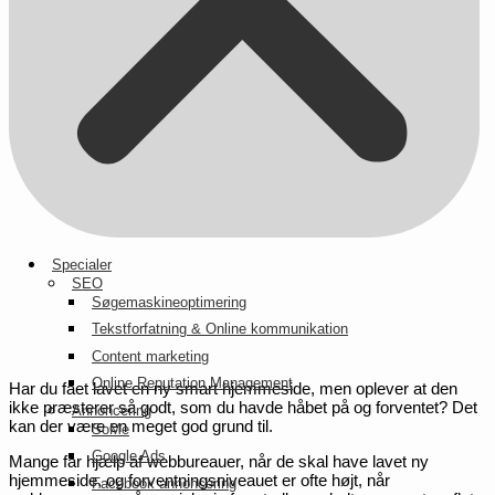
Specialer
SEO
Søgemaskineoptimering
Tekstforfatning & Online kommunikation
Content marketing
Online Reputation Management
Har du fået lavet en ny smart hjemmeside, men oplever at den
ikke præsterer så godt, som du havde håbet på og forventet? Det
Annoncering
kan der være en meget god grund til.
SoMe
Google Ads
Mange får hjælp af webbureauer, når de skal have lavet ny
hjemmeside, og forventningsniveauet er ofte højt, når
Facebook annoncering