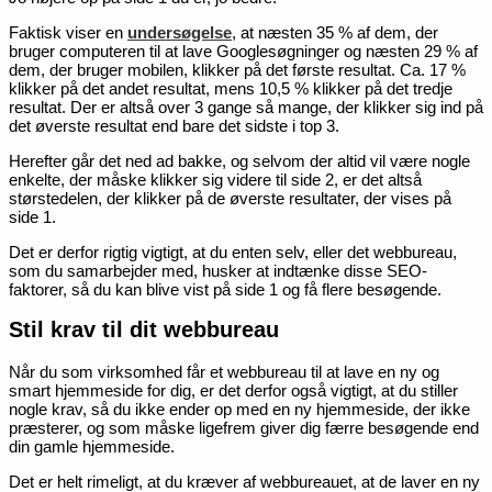
Faktisk viser en
undersøgelse
, at næsten 35 % af dem, der
bruger computeren til at lave Googlesøgninger og næsten 29 % af
dem, der bruger mobilen, klikker på det første resultat. Ca. 17 %
klikker på det andet resultat, mens 10,5 % klikker på det tredje
resultat. Der er altså over 3 gange så mange, der klikker sig ind på
det øverste resultat end bare det sidste i top 3.
Herefter går det ned ad bakke, og selvom der altid vil være nogle
enkelte, der måske klikker sig videre til side 2, er det altså
størstedelen, der klikker på de øverste resultater, der vises på
side 1.
Det er derfor rigtig vigtigt, at du enten selv, eller det webbureau,
som du samarbejder med, husker at indtænke disse SEO-
faktorer, så du kan blive vist på side 1 og få flere besøgende.
Stil krav til dit webbureau
Når du som virksomhed får et webbureau til at lave en ny og
smart hjemmeside for dig, er det derfor også vigtigt, at du stiller
nogle krav, så du ikke ender op med en ny hjemmeside, der ikke
præsterer, og som måske ligefrem giver dig færre besøgende end
din gamle hjemmeside.
Det er helt rimeligt, at du kræver af webbureauet, at de laver en ny