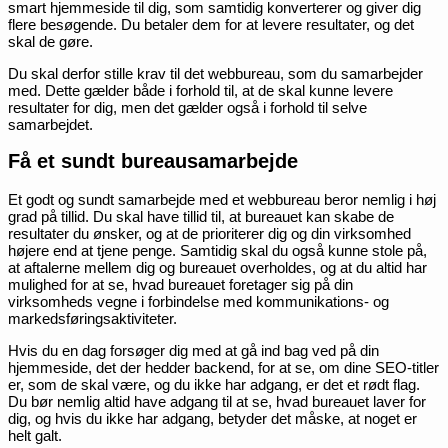
smart hjemmeside til dig, som samtidig konverterer og giver dig
flere besøgende. Du betaler dem for at levere resultater, og det
skal de gøre.
Du skal derfor stille krav til det webbureau, som du samarbejder
med. Dette gælder både i forhold til, at de skal kunne levere
resultater for dig, men det gælder også i forhold til selve
samarbejdet.
Få et sundt bureausamarbejde
Et godt og sundt samarbejde med et webbureau beror nemlig i høj
grad på tillid. Du skal have tillid til, at bureauet kan skabe de
resultater du ønsker, og at de prioriterer dig og din virksomhed
højere end at tjene penge. Samtidig skal du også kunne stole på,
at aftalerne mellem dig og bureauet overholdes, og at du altid har
mulighed for at se, hvad bureauet foretager sig på din
virksomheds vegne i forbindelse med kommunikations- og
markedsføringsaktiviteter.
Hvis du en dag forsøger dig med at gå ind bag ved på din
hjemmeside, det der hedder backend, for at se, om dine SEO-titler
er, som de skal være, og du ikke har adgang, er det et rødt flag.
Du bør nemlig altid have adgang til at se, hvad bureauet laver for
dig, og hvis du ikke har adgang, betyder det måske, at noget er
helt galt.