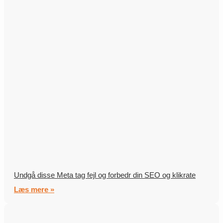
Undgå disse Meta tag fejl og forbedr din SEO og klikrate
Læs mere »