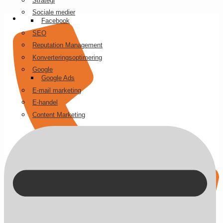
Strategi
Videre
Sociale medier
til
Facebook
indhold
SEO
Reputation Management
Konverteringsoptimering
Google
Google Ads
E-mail marketing
E-handel
Content Marketing