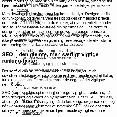
webbureauerne på magisk vis fremtryller en helt ny, smart og flot
LinkedIn annoncering
hjemmeside frem til at erstatte den gamle, kedelige hjemmeside.
Strategi
Men det visuelle kan komme til at koste dig dyrt. Designet er flot
Online marketing strategi
og funktionelt, og giver farvemæssigt og designmæssigt præcis
SEO strategi
det førstehåndsindtryk, som du ønsker, at nye potentielle kunder
skal få, når de klikker sig ind på din hjemmeside. Desværre er
Sociale medie strategi
designet ofte kun det, som er mange webbureauers primære
Strategi for Online Reputation Management
fokus, og derfor ender du op med en smart ny hjemmeside, der
Kommunikation
ikke præsterer, og hverken giver dig flere besøgende eller større
Kommunikationsstrategi og kanalstrategi
omsætning.
Indholdsproduktion og storytelling
SEO – den glemte, men særligt vigtige
Kampagneudvikling og -eksekvering
ranking-faktor
Krisehåndtering og hjælp i shitstorms
Sociale medier og digital kommunikation
Det som vi kan se, at mange webbureauer gør, er, at de
udelukkende fokuserer på at skabe en hjemmeside med et flot og
Politisk kommunikation og valgkampagne-rådgivning
funktionelt design. Dermed glemmer de noget af det vigtigste –
AI
nemlig SEO.
Få din egen AI-assistent
SEO (søgemaskineoptimering) er meget vigtigt at tænke ind, når
AI hjælp
man designer og skaber en ny hjemmeside. Det er SEO, der gør,
AI workshop
at din hjemmeside bliver synlig på de forskellige søgemaskiner, og
når webbureauerne glemmer at indtænke SEO, når de opsætter
AI foredrag
din nye hjemmeside, mister din hjemmeside synlighed online.
AI rådgivning