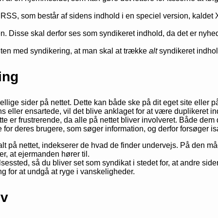
RSS, som består af sidens indhold i en speciel version, kaldet XML
den. Disse skal derfor ses som syndikeret indhold, da det er nyhe
gten med syndikering, at man skal at trække
alt
syndikeret indhol
ing
skellige sider på nettet. Dette kan både ske på dit eget site elle
eller ensartede, vil det blive anklaget for at være duplikeret in
ette er frustrerende, da alle på nettet bliver involveret. Både de
 for deres brugere, som søger information, og derfor forsøger i
alt på nettet, indekserer de hvad de finder undervejs. På den måd
r, at ejermanden hører til.
sessted, så du bliver set som syndikat i stedet for, at andre sider
ng for at undgå at ryge i vanskeligheder.
yv