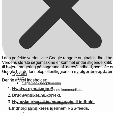
I den perfekte verden ville Google rangere originalt indhold hø
Verdens største søgemaskine er kommet under stigende kritik d
til højere rangering på baggrund af ”deres” indhold, som ofte e
Google har derfor netop offentliggjort en
ny algoritmeopdater
Specialer
SEO
Denne artikel indeholder:
Søgemaskineoptimering
Hvad er syndikering?
Tekstforfatning & Online kommunikation
Brug syndikering korrekt.
Content marketing
Ny opdatering vil belønne originalt indhold.
Online Reputation Management
Indhold syndikeres igennem RSS-feeds.
Annoncering