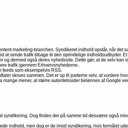
ent marketing-branchen. Syndikeret indhold opstår, når det samm
od at sende trafik tilbage til den oprindelige indholdsudbyder. 
der og dermed også deres nyhedssite. Dette gør, at de selv kan sti
 mere trafik igennem Erhvervsnyhederne.
llige feeds som eksempelvis RSS.
ftaler skrues sammen. Det er op til parterne selv, at vurdere hv
a mange mener, at større autoritetssider belønnes af Google ve
d syndikering. Dog findes der på samme tid desværre også minds
e indhold, men dog er de imod syndikering, hvis formålet udelu