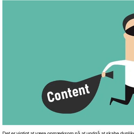
Det er vigtigt at være opmærksom på at undgå at skabe duplikere