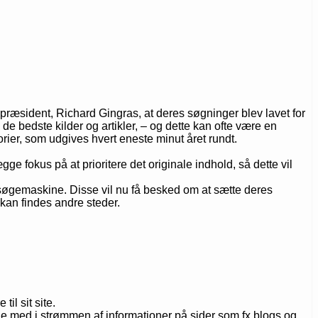
epræsident, Richard Gingras, at deres søgninger blev lavet for
de bedste kilder og artikler, – og dette kan ofte være en
orier, som udgives hvert eneste minut året rundt.
gge fokus på at prioritere det originale indhold, så dette vil
søgemaskine. Disse vil nu få besked om at sætte deres
kan findes andre steder.
il sit site.
ge med i strømmen af informationer på sider som fx blogs og