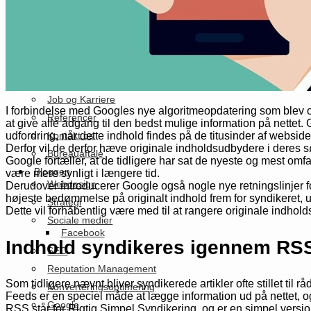
Kompetenceløft
SMV:Digital tilskudspulje
Vækstrettet kompetenceudvikling
Om os
John Nielsen
Job og Karriere
I forbindelse med Googles nye algoritmeopdatering som blev off
Referencer
at give alle adgang til den bedst mulige information på nettet. 
udfordring, når dette indhold findes på de titusinder af websid
Kontakt os
Derfor vil de derfor hæve originale indholdsudbydere i deres s
Bureauaftale
Google fortæller, at de tidligere har sat de nyeste og mest omfat
Bloggen
være mere synligt i længere tid.
Webdesign
Derudover introducerer Google også nogle nye retningslinjer 
højeste bedømmelse på originalt indhold frem for syndikeret, u
Strategi
Dette vil forhåbentlig være med til at rangere originale indhol
Sociale medier
Facebook
Indhold syndikeres igennem RS
SEO
Reputation Management
Som tidligere nævnt bliver syndikerede artikler ofte stillet til
Konverteringsoptimering
Feeds er en speciel måde at lægge information ud på nettet, og er 
Google
RSS står for Rigtig Simpel Syndikering, og er en simpel versi