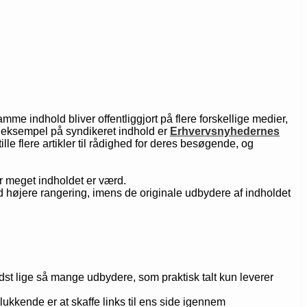
e indhold bliver offentliggjort på flere forskellige medier,
Et eksempel på syndikeret indhold er
Erhvervsnyhedernes
lle flere artikler til rådighed for deres besøgende, og
or meget indholdet er værd.
d højere rangering, imens de originale udbydere af indholdet
t lige så mange udbydere, som praktisk talt kun leverer
kkende er at skaffe links til ens side igennem