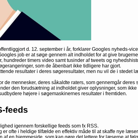
entliggjort d. 12. september i år, forklarer Googles nyheds-vic
Googles job er at søge gennem alt indholdet for at give brugerne 
er, hundreder timers video samt tusinder af tweets og nyhedshist
øgerangeringer, som de åbenbart ikke tidligere har gjort.
tende resultater i deres søgeresultater, men nu vil de i stedet læ
for de mennesker, deres såkaldte raters, som gennemgår deres 
nder den forudsætning at indholdet giver oplysninger, som ikke 
dsudbydere højere i søgemaskinernes resultater i fremtiden.
S-feeds
 rådighed igennem forskellige feeds som fx RSS.
ofte i heldige tilfælde en effektiv måde til at skaffe nye læsere t
on af en hjemmeside, som kan gøre det lettere for læserne at føl