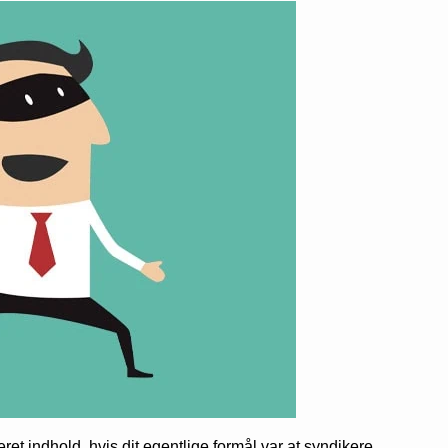
t indhold, hvis dit egentlige formål var at syndikere.