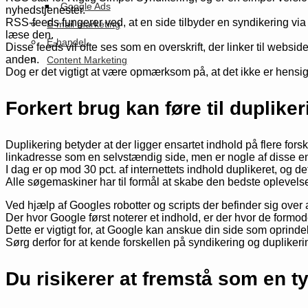
Google Ads
nyhedstjenester.
RSS-feeds fungerer ved, at en side tilbyder en syndikering via 
E-mail marketing
læse den.
E-handel
Disse feeds vil ofte ses som en overskrift, der linker til websi
anden.
Content Marketing
Dog er det vigtigt at være opmærksom på, at det ikke er hensi
Forkert brug kan føre til dupliker
Duplikering betyder at der ligger ensartet indhold på flere for
linkadresse som en selvstændig side, men er nogle af disse ens 
I dag er op mod 30 pct. af internettets indhold duplikeret, og d
Alle søgemaskiner har til formål at skabe den bedste oplevelse
Ved hjælp af Googles robotter og scripts der befinder sig over 
Der hvor Google først noterer et indhold, er der hvor de formode
Dette er vigtigt for, at Google kan anskue din side som oprindel
Sørg derfor for at kende forskellen på syndikering og duplikeri
Du risikerer at fremstå som en t