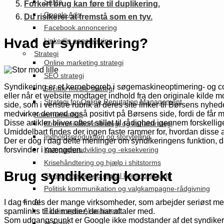
SoMe
Forkert brug kan føre til duplikering.
Google Ads
Du risikerer at fremstå som en tyv.
Facebook annoncering
Hvad er syndikering?
LinkedIn annoncering
Strategi
Online marketing strategi
SEO strategi
Syndikering er et kernebegreb i søgemaskineoptimering- og cont
Sociale medie strategi
eller når et website modtager indhold fra den originale kilde m
Strategi for Online Reputation Management
side, som i venstre rubrik af deres site linker til Børsens nyhe
medvirker dermed også positivt på Børsens side, fordi de får
Kommunikation
Disse artikler bliver oftest stillet til rådighed igennem forske
Kommunikationsstrategi og kanalstrategi
Umiddelbart findes der ingen faste rammer for, hvordan disse a
Indholdsproduktion og storytelling
Der er dog i dag delte meninger om syndikeringens funktion, d
forsvinder i mængden.
Kampagneudvikling og -eksekvering
Krisehåndtering og hjælp i shitstorms
Brug syndikering korrekt
Sociale medier og digital kommunikation
Politisk kommunikation og valgkampagne-rådgivning
AI
I dag findes der mange virksomheder, som arbejder seriøst me
Få din egen AI-assistent
spamlinks til de medier, de har aftaler med.
Som udgangspunkt er Google ikke modstander af det syndikered
AI hjælp