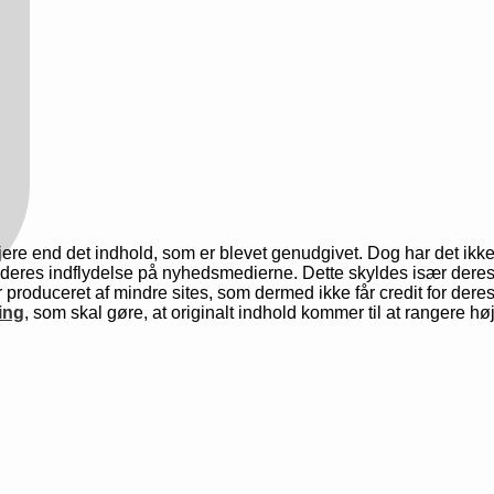
jere end det indhold, som er blevet genudgivet. Dog har det ikke
eres indflydelse på nyhedsmedierne. Dette skyldes især deres al
r produceret af mindre sites, som dermed ikke får credit for der
ing
, som skal gøre, at originalt indhold kommer til at rangere h