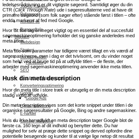
ledelsesrådgivning er dit vigtigste søgeord. Samtidigt øger du din
Job og Karriere
CTR (
Click Through Rate
) ude i søgeresultaterne ved at have dit
Referencer
primære søgeord (som folk søger efter) stående først i titlen – ofte
endda markeret af fed med Google.
Kontakt os
Bureauaftale
Hvor dit title tag er meget vigtigt og en essentiel del af succesfuld
søgemaskineoptimering forholder det sig ganske anderledes med
Bloggen
meta titlen.
Webdesign
Strategi
Meta title som parameter har tidligere været tillagt en vis værdi af
søgemaskinerne, men i dag er det tvivlsomt, om du vinder noget
Sociale medier
som helst ved at bruge tid på at udfylde titlen – de fleste, der
Facebook
arbejder med søgemaskineoptimering anvender ikke meta titlen.
SEO
Husk din meta description
Reputation Management
Konverteringsoptimering
Hvor din meta title i store træk er ubrugelig er din meta description
Google
stadig vigtig at udfylde.
Google Ads
Din meta description vises som det korte snippet under titlen i de
E-mail marketing
organiske søgeresultater på Google, Bing og andre søgemaskiner.
E-handel
Hvis du ikke har udfyldt en meta description tager Google blot de
Content Marketing
første ca. 160 tegn af dit indhold og benytter dette. Du har
mulighed for selv at præge dette snippet og derved opfordre dine
potentielle besøgende og kunder til at vælge lige netop dit resultat