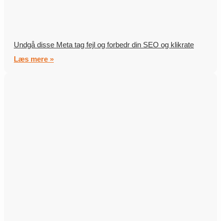
Undgå disse Meta tag fejl og forbedr din SEO og klikrate
Læs mere »