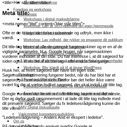
<title>Her står titlen</title>
AI potentialeanalyse
Foredrag og workshops
Meta title:
Workshops
Workshops i digital markedsføring
<meta name=”titel” content=”Her står titlen”>
Workshop: Lær at SEO-optimere din egen hjemmeside
Ofte er de to tags identiske i udseende og udtryk, men ikke i
Workshop i søgeordsanalyse
værdi.
Workshop: Lav indhold, der rykker og engagerer dit publikum
Dit title-tag læses af alle de gængse søgemaskiner og er en af de
Workshop: Annoncering på Facebook
vigtigste parametre, bl.a. Google bruger, når søgemaskinen
Workshop: Øg salget via Instagram
vurderer indholdet af din side. Du har interesse i, at dit søgeord for
Workshop: Facebook-markedsføring for lokale virksomheder
siden også er en del af dit title tag – ofte endda flere gange.
Workshop: Bliv klædt på til at bruge WordPress
Husk her, at hvert søgeord bør have sin egen side.
Foredrag
Søgemaskineoptimering fungerer bedst, når du har blot har et
Foredrag: Digitale fodspor
søgeord på hver enkelte side. Derfor bør det heller ikke være
svært for dig at vælge hvilket søgeord, der skal indgå i dit title tag.
Foredrag: Online synlighed for lokale virksomheder
Foredrag om online markedsføring og online synlighed
Google vurderer det første ord i dit title tag højere end det næste.
Der er derfor godt ræsonnement i at lade dit title tag indlede med
Kompetenceløft
dit primære søgeord. Sælger du fx ledelsesrådgivning kunne din
SMV:Digital tilskudspulje
title være:
Vækstrettet kompetenceudvikling
”Ledelsesrådgivning – Anders And er ekspert i ledelse”.
Om os
John Nielsen
På denne måde har du angivet overfor Google at