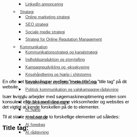
LinkedIn annoncering
Strategi
Online marketing strategi
SEO strategi
Sociale medie strategi
Strategi for Online Reputation Management
Kommunikation
Kommunikationsstrategi og kanalstrategi
Indholdsproduktion og storytelling
Kampagneudvikling og -eksekvering
Krisehåndtering og hjælp i shitstorms
En ofte set forveksling er mellem ”meta title” og ”title tag” på dit
Sociale medier og digital kommunikation
website.
Politisk kommunikation og valgkampagne-rådgivning
Især hvis du arbejder med søgemaskineoptimering enten som
AI
konsulent eller blot med dine egne virksomheder og websites er
Få din egen AI-assistent
det vigtigt at kende forskellen på de to elementer.
AI hjælp
Til at starte med ser de to forskellige elementer ud således:
AI workshop
AI foredrag
Title tag:
AI rådgivning