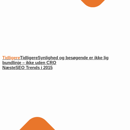
Tidligere
Tidligere
Synlighed og besøgende er ikke lig
bundlinje – ikke uden CRO
Næste
SEO Trends i 2015