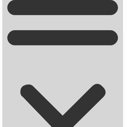
Kontakt på +45 70 13 63 23
Meta title og title tag – Hvad er
forskellen?