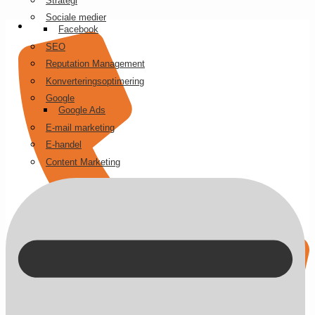
Strategi
Videre
Sociale medier
til
Facebook
indhold
SEO
Reputation Management
Konverteringsoptimering
Google
Google Ads
E-mail marketing
E-handel
Content Marketing