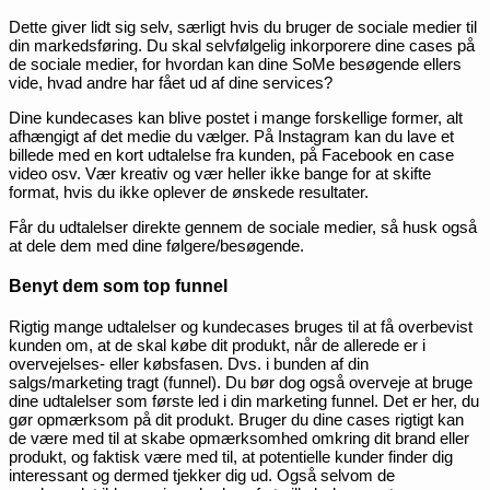
Dette giver lidt sig selv, særligt hvis du bruger de sociale medier til
din markedsføring. Du skal selvfølgelig inkorporere dine cases på
de sociale medier, for hvordan kan dine SoMe besøgende ellers
vide, hvad andre har fået ud af dine services?
Dine kundecases kan blive postet i mange forskellige former, alt
afhængigt af det medie du vælger. På Instagram kan du lave et
billede med en kort udtalelse fra kunden, på Facebook en case
video osv. Vær kreativ og vær heller ikke bange for at skifte
format, hvis du ikke oplever de ønskede resultater.
Får du udtalelser direkte gennem de sociale medier, så husk også
at dele dem med dine følgere/besøgende.
Benyt dem som top funnel
Rigtig mange udtalelser og kundecases bruges til at få overbevist
kunden om, at de skal købe dit produkt, når de allerede er i
overvejelses- eller købsfasen. Dvs. i bunden af din
salgs/marketing tragt (funnel). Du bør dog også overveje at bruge
dine udtalelser som første led i din marketing funnel. Det er her, du
gør opmærksom på dit produkt. Bruger du dine cases rigtigt kan
de være med til at skabe opmærksomhed omkring dit brand eller
produkt, og faktisk være med til, at potentielle kunder finder dig
interessant og dermed tjekker dig ud. Også selvom de