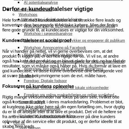
AI potentialeanalyse
Derfor er kundeudtalelser vigtige
Foredrag og workshops
Workshops
Workshops i digital markedsføring
Hele formålet med kundeudtalelser er at tiltrække flere leads og
konvertere dine besøgende til faktiske købere. Men der findes
Workshop: Lær at SEO-optimere din egen hjemmeside
flere gode grunde til, at kundecases er vigtige for din virksomhed.
Workshop i søgeordsanalyse
Kundeudtalelser er social proof
Workshop: Lav indhold, der rykker og engagerer dit publikum
Workshop: Annoncering på Facebook
Når vi handler på nettet, vil vi gerne overbevises om, at det
Workshop: Øg salget via Instagram
produkt vi kigger på, er det helt rigtige for os. Vi vil se, at andre
også har købt det produkt og er blevet glade for det, og har fået de
Workshop: Facebook-markedsføring for lokale virksomheder
resultater, som vi måske også håber på. Hvis du formår at lave en
Workshop: Bliv klædt på til at bruge WordPress
god kundecase, vil disse kunne overbevise dine besøgende ved
at svare på alle bekymringerne som de evt. måtte have.
Foredrag
Foredrag: Digitale fodspor
Fokuserer på kundens oplevelse
Foredrag: Online synlighed for lokale virksomheder
Foredrag om online markedsføring og online synlighed
Rigtig mange virksomheder har fokus på dem selv, hvilket ofte
også kommer til udtryk i deres markedsføring. Problemet er blot,
Kompetenceløft
at kunderne ikke gider høre på din egen fortælling om, hvor dygtig
SMV:Digital tilskudspulje
du er til dit arbejde eller til at lave et produkt. Det vil de hellere se
Vækstrettet kompetenceudvikling
fra andre kunder. Kundeudtalelser fokuserer på dine kunders
oplevelse af din service eller dit produkt, og er derfor ideelle til at
Om os
skabe flere leads.
John Nielsen