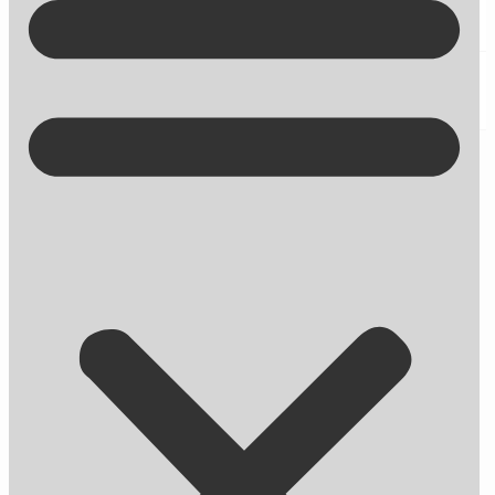
Kontakt på +45 70 13 63 23
Derfor er kundecases vigtige
– og sådan bruger du dem