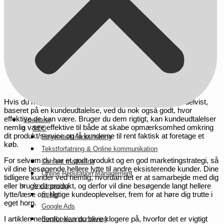
Hvis du nogensinde har købt et produkt, enten helt eller delvist,
baseret på en kundeudtalelse, ved du nok også godt, hvor
effektive de kan være. Bruger du dem rigtigt, kan kundeudtalelser
Specialer
nemlig være effektive til både at skabe opmærksomhed omkring
SEO
dit produkt/service og få kunderne til rent faktisk at foretage et
Søgemaskineoptimering
køb.
Tekstforfatning & Online kommunikation
For selvom du har et godt produkt og en god marketingstrategi, så
Content marketing
vil dine besøgende hellere lytte til andre eksisterende kunder. Dine
Online Reputation Management
tidligere kunder ved nemlig, hvordan det er at samarbejde med dig
eller bruge dit produkt, og derfor vil dine besøgende langt hellere
Annoncering
lytte/læse om rigtige kundeoplevelser, frem for at høre dig trutte i
SoMe
eget horn.
Google Ads
I artiklen nedenfor kan du blive klogere på, hvorfor det er vigtigt
Facebook annoncering