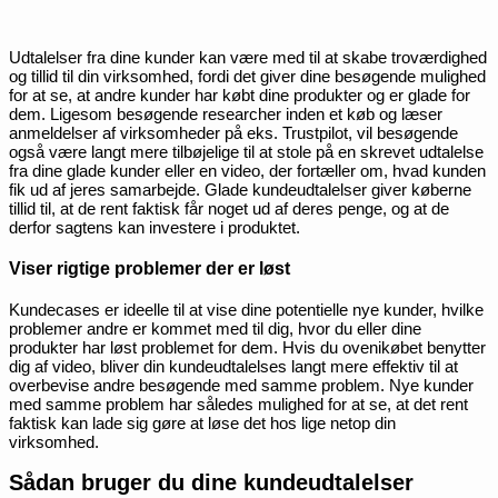
Udtalelser fra dine kunder kan være med til at skabe troværdighed
og tillid til din virksomhed, fordi det giver dine besøgende mulighed
for at se, at andre kunder har købt dine produkter og er glade for
dem. Ligesom besøgende researcher inden et køb og læser
anmeldelser af virksomheder på eks. Trustpilot, vil besøgende
også være langt mere tilbøjelige til at stole på en skrevet udtalelse
fra dine glade kunder eller en video, der fortæller om, hvad kunden
fik ud af jeres samarbejde. Glade kundeudtalelser giver køberne
tillid til, at de rent faktisk får noget ud af deres penge, og at de
derfor sagtens kan investere i produktet.
Viser rigtige problemer der er løst
Kundecases er ideelle til at vise dine potentielle nye kunder, hvilke
problemer andre er kommet med til dig, hvor du eller dine
produkter har løst problemet for dem. Hvis du ovenikøbet benytter
dig af video, bliver din kundeudtalelses langt mere effektiv til at
overbevise andre besøgende med samme problem. Nye kunder
med samme problem har således mulighed for at se, at det rent
faktisk kan lade sig gøre at løse det hos lige netop din
virksomhed.
Sådan bruger du dine kundeudtalelser