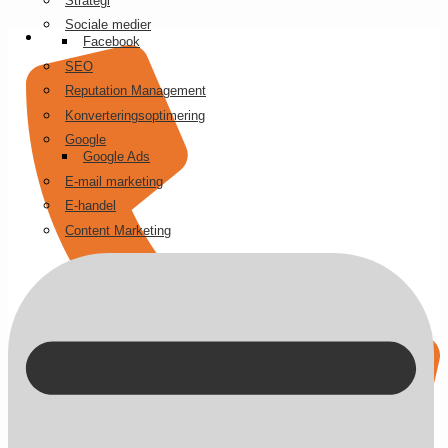
Strategi
Videre
Sociale medier
til
Facebook
indhold
SEO
Reputation Management
Konverteringsoptimering
Google
Google Ads
E-mail marketing
E-handel
Content Marketing