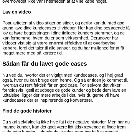
overhovedet ikke var i nærheden af at ville købe noget.
Lav en video
Populariteten af video stiger og stiger, og derfor kan du med god
grund lave dine kundecases til videoer. Her kan dine besøgende få
lov at høre begejstringen i dine tidligere kunders stemmer, og de
kan fornemme, hvem du er som virksomhed. Derudover har
videoer vist sig at
være enormt effektive til at overbevise
købere,
fordi det taler til alle sanser, og du har mulighed for at få
meget mere med på kortere tid.
Sådan får du lavet gode cases
Nu ved du, hvorfor det er vigtigt med kundecases, og i høj grad
også, hvor du kan bruge dem henne. Og så er tiden jo kommet til,
hvordan du rent faktisk får en god case. For selvom det virker
forholdsvis ligetil at udpege de gode kunder og bede dem lave en
udtalelse, ligger der mere arbejde i det, hvis du gerne vil have
kundecases der er inspirerende og konverterer.
Find de gode historier
Du skal selvfølgelig ikke hive fat i de negative historier. Men har du
mange kunder, kan det godt være lidt tidskrævende at finde frem
til de rette kunder. Udvælg de kunder, som har haft et særligt