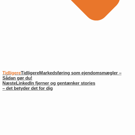
Tidligere
Tidligere
Markedsføring som ejendomsmægler –
Sådan gør du!
Næste
LinkedIn fjerner og gentænker stories
– det betyder det for dig