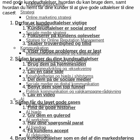
med gode kundeudtalelser, hvordan du kan bruge dem, samt
LinkedIn annoncering
hvordan du nemt får dine kunder til at give gode udtalelser til dine
Strategi
cases.
Online marketing strategi
Derfor er kundeudtalelser vigtige
SEO strategi
Kundeudtalelser er social proof
Sociale medie strategi
Fokuserer på kundens oplevelser
Strategi for Online Reputation Management
Skaber troværdighed og tillid
Kommunikation
Viser rigtige problemer der er løst
Kommunikationsstrategi og kanalstrategi
Sådan bruger du dine kundeudtalelser
Indholdsproduktion og storytelling
Brug dem på hjemmesiden
Kampagneudvikling og -eksekvering
Lav en case side
Krisehåndtering og hjælp i shitstorms
Del dem på de sociale medier
Sociale medier og digital kommunikation
Benyt dem som top funnel
Politisk kommunikation og valgkampagne-rådgivning
Lav en video
AI
Sådan får du lavet gode cases
Få din egen AI-assistent
Find de gode historier
AI hjælp
Giv dem en gulerod
AI workshop
Hav dine spørgsmål parat
AI foredrag
Få kundens accept
AI rådgivning
Brug kundeudtalelser som en del af din markedsføring