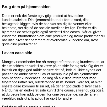
Brug dem på hjemmesiden
Dette er nok det første og vigtigste sted at have dine
kundeudtalelser. Din hjemmeside er det første sted, dine
besøgende kigger, hvis de har hørt om dig fra venner eller
bekendte, set dig på de sociale medier eller lign. Derfor er din
hjemmeside selvfølgelig også stedet til dine cases. Når du giver
kunderne informationen om dine produkter, og hvilke problemer du
har løst, bliver det nemmere at overbevise kunderne om, hvor
gode dine produkter er.
Lav en case side
Mange virksomheder har så mange referencer og kundecases, at
de simpelthen er nødt til at være på en side for sig selv. Og det er
faktisk en rigtig god måde at gøre det på, hvis du ikke synes det
passer ind andre steder. Lav et menupunkt på din hjemmeside
som hedder kundecases, og læg så alle dine referencer med
tilhørende udtalelser, billeder/video m.m. herind. Sørg for, at hver
eneste case kommer til sin ret, så der er god plads til hver case.
Når du har en dedikeret side kun til dine cases, sikrer du dig også,
at du bedre kan uddybe dem for dine besøgende, så de får en
værdifuld indsigt i, hvad du har gjort for andre.