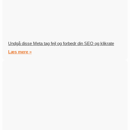
Undgå disse Meta tag fejl og forbedr din SEO og klikrate
Læs mere »