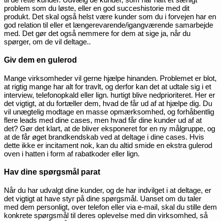
problem som du løste, eller en god succeshistorie med dit
produkt. Det skal også helst være kunder som du i forvejen har en
god relation til eller et længerevarende/igangværende samarbejde
med. Det gør det også nemmere for dem at sige ja, når du
spørger, om de vil deltage..
Giv dem en gulerod
Mange virksomheder vil gerne hjælpe hinanden. Problemet er blot,
at rigtig mange har alt for travlt, og derfor kan det at udtale sig i et
interview, telefonopkald eller lign. hurtigt blive nedprioriteret. Her er
det vigtigt, at du fortæller dem, hvad de får ud af at hjælpe dig. Du
vil unægtelig modtage en masse opmærksomhed, og forhåbentlig
flere leads med dine cases, men hvad får dine kunder ud af at
det? Gør det klart, at de bliver eksponeret for en ny målgruppe, og
at de får øget brandkendskab ved at deltage i dine cases. Hvis
dette ikke er incitament nok, kan du altid smide en ekstra gulerod
oven i hatten i form af rabatkoder eller lign.
Hav dine spørgsmål parat
Når du har udvalgt dine kunder, og de har indvilget i at deltage, er
det vigtigt at have styr på dine spørgsmål. Uanset om du taler
med dem personligt, over telefon eller via e-mail, skal du stille dem
konkrete spørgsmål til deres oplevelse med din virksomhed, så