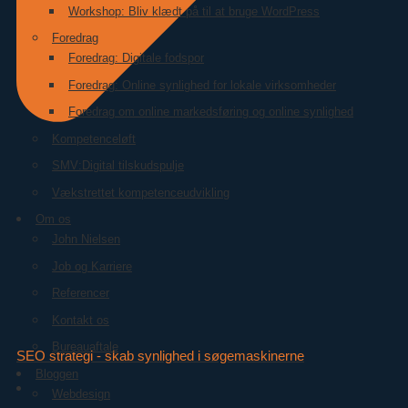
Workshop: Bliv klædt på til at bruge WordPress
Foredrag
Foredrag: Digitale fodspor
Foredrag: Online synlighed for lokale virksomheder
Foredrag om online markedsføring og online synlighed
Kompetenceløft
SMV:Digital tilskudspulje
Vækstrettet kompetenceudvikling
Om os
John Nielsen
Job og Karriere
Referencer
Kontakt os
Bureauaftale
SEO strategi - skab synlighed i søgemaskinerne
Bloggen
Webdesign