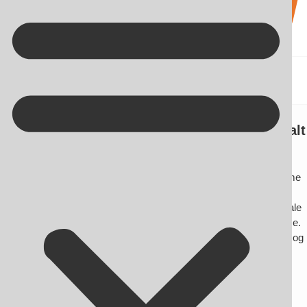
Kontakt på +45 70 13 63 23
Sociale medier og digital kommunikation
- Skab nærvær, synlighed og relationer digitalt
Sociale medier – hjertet i jeres digitale kommunikation
Sociale medier er ikke kun kanaler til promovering – de er platforme
til dialog, brandopbygning og community engagement.
Hos OnlineSynlighed.dk skaber vi strategiske og målrettede sociale
medie-indsatser, der understøtter hele jeres digitale tilstedeværelse.
Vi arbejder med alt fra strategi og organisk indhold til annoncering og
krisehåndtering på sociale medier.
Se også:
Sociale Medier Speciale
Læs om:
Sociale Medie Strategi
Strategisk tilstedeværelse på sociale medier