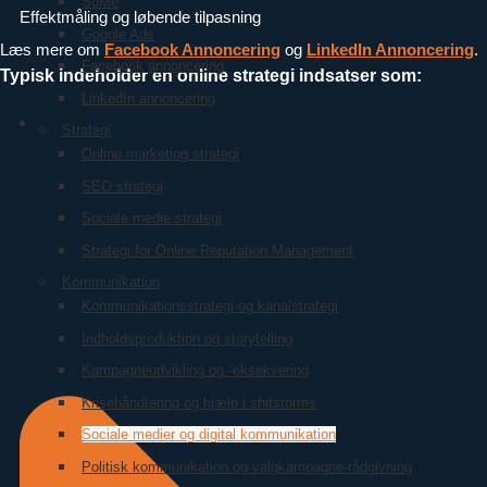
SoMe
Effektmåling og løbende tilpasning
Google Ads
Læs mere om
Facebook Annoncering
og
LinkedIn Annoncering
.
Facebook annoncering
Typisk indeholder en online strategi indsatser som:
LinkedIn annoncering
Strategi
Online marketing strategi
SEO strategi
Sociale medie strategi
Strategi for Online Reputation Management
Kommunikation
Kommunikationsstrategi og kanalstrategi
Indholdsproduktion og storytelling
Kampagneudvikling og -eksekvering
Krisehåndtering og hjælp i shitstorms
Sociale medier og digital kommunikation
Politisk kommunikation og valgkampagne-rådgivning