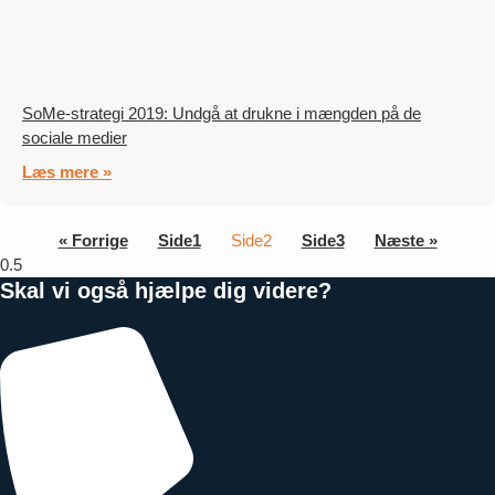
SoMe-strategi 2019: Undgå at drukne i mængden på de
sociale medier
Læs mere »
« Forrige
Side
1
Side
2
Side
3
Næste »
Skal vi også hjælpe dig videre?