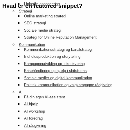
LinkedIn annoncering
Hvad er en featured snippet?
Strategi
Online marketing strategi
SEO strategi
Sociale medie strategi
Strategi for Online Reputation Management
Kommunikation
Kommunikationsstrategi og kanalstrategi
Indholdsproduktion og storytelling
Kampagneudvikling og -eksekvering
Krisehåndtering og hjælp i shitstorms
Sociale medier og digital kommunikation
Politisk kommunikation og valgkampagne-rådgivning
AI
Få din egen AI-assistent
AI hjælp
AI workshop
AI foredrag
AI rådgivning