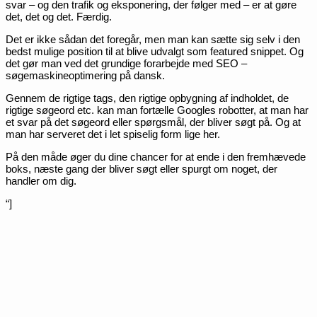
svar – og den trafik og eksponering, der følger med – er at gøre
det, det og det. Færdig.
Det er ikke sådan det foregår, men man kan sætte sig selv i den
bedst mulige position til at blive udvalgt som featured snippet. Og
det gør man ved det grundige forarbejde med SEO –
søgemaskineoptimering på dansk.
Gennem de rigtige tags, den rigtige opbygning af indholdet, de
rigtige søgeord etc. kan man fortælle Googles robotter, at man har
et svar på det søgeord eller spørgsmål, der bliver søgt på. Og at
man har serveret det i let spiselig form lige her.
På den måde øger du dine chancer for at ende i den fremhævede
boks, næste gang der bliver søgt eller spurgt om noget, der
handler om dig.
“]