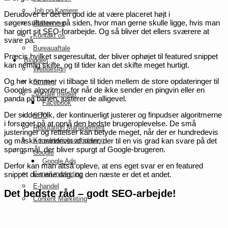
Job og Karriere
Derudover er det en god ide at være placeret højt i
søgeresultaterne på siden, hvor man gerne skulle ligge, hvis man
Referencer
har gjort sit SEO-forarbejde. Og så bliver det ellers sværere at
Kontakt os
svare på.
Bureauaftale
Præcis hvilket søgeresultat, der bliver ophøjet til featured snippet
Bloggen
kan nemlig skifte, og til tider kan det skifte meget hurtigt.
Webdesign
Og her kommer vi tilbage til tiden mellem de store opdateringer til
Strategi
Googles algoritmer, for når de ikke sender en pingvin eller en
Sociale medier
panda på banen, justerer de alligevel.
Facebook
Der sidder folk, der kontinuerligt justerer og finpudser algoritmerne
SEO
i forsøget på at opnå den bedste brugeroplevelse. De små
Reputation Management
justeringer og rettelser kan betyde meget, når der er hundredevis
Konverteringsoptimering
og måske tusindevis af sider, der til en vis grad kan svare på det
spørgsmål, der bliver spurgt af Google-brugeren.
Google
Google Ads
Derfor kan man altså opleve, at ens eget svar er en featured
E-mail marketing
snippet den ene dag, og den næste er det et andet.
E-handel
Det bedste råd – godt SEO-arbejde!
Content Marketing