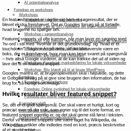
AI potentialeanalyse
Foredrag og workshops
Workshops
En featured snippet er i og for sig bare et søgeresultat, der er
Workshops i digital markedsføring
blevet ekstra fremhævet. Det er Googles forsøg på at fortælle,
Workshop: Lær at SEO-optimere din egen hjemmeside
hvad brugerne nu spørger om.
Workshop i søgeordsanalyse
Featured snippets vil ofte komme, når man laver en søgning med
Workshop: Lav indhold, der rykker og engagerer dit publikum
’hv-ord’ i stil med ”hvornår er det grundlovsdag” og ”hvad er et
Workshop: Annoncering på Facebook
touchdown”. Søger man på dette, vil det allerøverste være en
boks, der er fremhævet, hvor man kan læse svaret på spørgsmål
Workshop: Øg salget via Instagram
– hvis altså Google vurderer, at de kan trække det ud af siden og
Workshop: Facebook-markedsføring for lokale virksomheder
lave det til en featured snippet.
Workshop: Bliv klædt på til at bruge WordPress
Googles mantra er, at brugeroplevelsen skal i højsæde, og dette
Foredrag
er Googles forsøg på at give sine brugere den information, de har
Foredrag: Digitale fodspor
brug for, så hurtigt som muligt.
Foredrag: Online synlighed for lokale virksomheder
Hvilke resultater bliver featured snippet?
Foredrag om online markedsføring og online synlighed
Kompetenceløft
Se, det er et godt spørgsmål. Der skal være et hurtigt, kort og
præcist svar på din side, som egner sig til det korte format, en
SMV:Digital tilskudspulje
featured snippet egentlig er, og det skal gerne stå først i teksten.
Vækstrettet kompetenceudvikling
Derfor vil featured snippets ofte være taget fra Wikipedia, da
Wikipedias artikler ofte indledes med en kort, præcis beskrivelse
Om os
af et givent emne.
John Nielsen