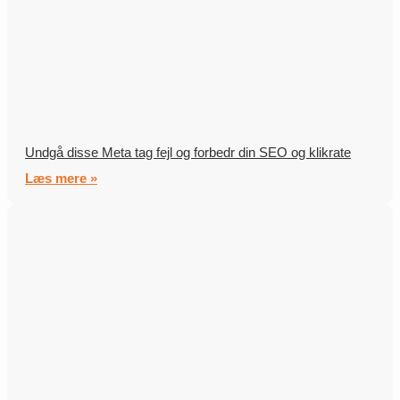
Undgå disse Meta tag fejl og forbedr din SEO og klikrate
Læs mere »