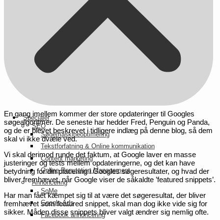
En gang imellem kommer der store opdateringer til Googles
Specialer
søgealgoritmer. De seneste har hedder Fred, Penguin og Panda,
SEO
og de er blevet beskrevet i tidligere indlæg på denne blog, så dem
Søgemaskineoptimering
skal vi ikke dvæle ved.
Tekstforfatning & Online kommunikation
Vi skal derimod runde det faktum, at Google laver en masse
Content marketing
justeringer og tests mellem opdateringerne, og det kan have
Online Reputation Management
betydning for din placering i Googles søgeresultater, og hvad der
bliver fremhævet, når Google viser de såkaldte ’featured snippets’.
Annoncering
SoMe
Har man fået kæmpet sig til at være det søgeresultat, der bliver
Google Ads
fremhævet som featured snippet, skal man dog ikke vide sig for
sikker. Måden disse snippets bliver valgt ændrer sig nemlig ofte.
Facebook annoncering