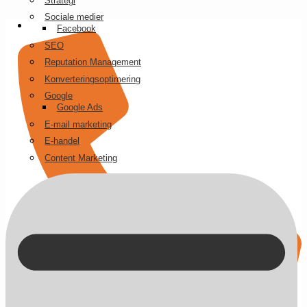
Strategi
Videre
Sociale medier
til
Facebook
indhold
SEO
Reputation Management
Konverteringsoptimering
Google
Google Ads
E-mail marketing
E-handel
Content Marketing