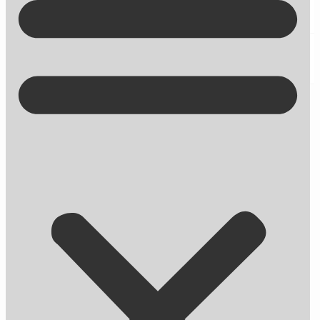
Kontakt på +45 70 13 63 23
Fra 7 til 3 lokale søgeresultater i
Google: Sådan bliver du en af de tre