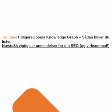
Tidligere
Tidligere
Google Knowledge Graph – Sådan bliver du
listet
Næste
Så vigtige er anmeldelser for din SEO (og virksomhed!)