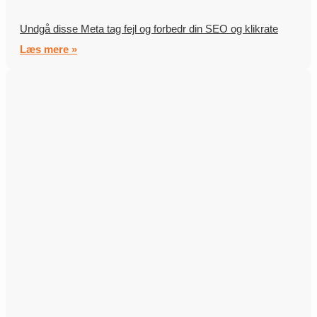
Undgå disse Meta tag fejl og forbedr din SEO og klikrate
Læs mere »