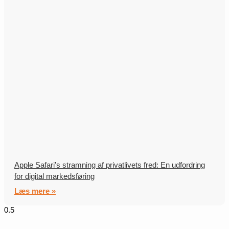
Apple Safari’s stramning af privatlivets fred: En udfordring
for digital markedsføring
Læs mere »