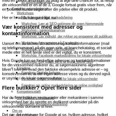
med en række ændringer og tiltag at øge dine chancer for, at netop
AI potentialeanalyse
din
virksomhed er en af de 3, Google fortsat gratis viser frem, når
Foredrag og workshops
en potentiel kunde søger efter din ydelse eller dit produkt.
Workshops
Her er hvad du kan gøre lige nu:
Workshops i digital markedsføring
Workshop: Lær at SEO-optimere din egen hjemmeside
Vær konsistent med adresser og
Workshop i søgeordsanalyse
kontaktinformation
Workshop: Lav indhold, der rykker og engagerer dit publikum
Workshop: Annoncering på Facebook
Uanset om du skriver din adresse og kontaktinformationer (mail
og telefonnummer) på din egen side, et branchekatalog, et socialt
Workshop: Øg salget via Instagram
medie eller et helt fjerde sted er det vigtigt, du er konsistent.
Workshop: Facebook-markedsføring for lokale virksomheder
Hvis Google kan se forskellige adresser og kontaktinformationer
Workshop: Bliv klædt på til at bruge WordPress
for din virksomhed risikerer du, at søgemaskinens algoritmer
Foredrag
bliver i tvivl om hvad den faktiske eksempelvis adresse er – og
Foredrag: Digitale fodspor
konsekvensen er, at der ingen adresse vises og du derved også
er usynlig i de lokale søgeresultater.
Foredrag: Online synlighed for lokale virksomheder
Foredrag om online markedsføring og online synlighed
Flere butikker? Opret flere sider
Kompetenceløft
Har du flere butikker, restauranter eller mekanikere i samme
SMV:Digital tilskudspulje
virksomhed bør du oprette en dedikeret undersider på din
Vækstrettet kompetenceudvikling
virksomheds domæne til hver.
Om os
Det gør det nemmere for Google at se, hvilken adresse, hvilket
John Nielsen