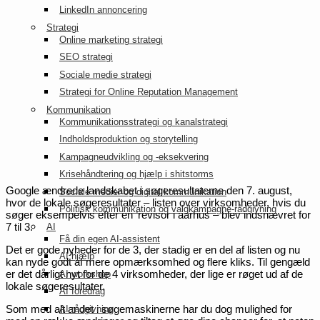
LinkedIn annoncering
Strategi
Online marketing strategi
SEO strategi
Sociale medie strategi
Strategi for Online Reputation Management
Kommunikation
Kommunikationsstrategi og kanalstrategi
Indholdsproduktion og storytelling
Kampagneudvikling og -eksekvering
Krisehåndtering og hjælp i shitstorms
Google ændrede landskabet i søgeresultaterne den 7. august,
Sociale medier og digital kommunikation
hvor de lokale søgeresultater – listen over virksomheder, hvis du
Politisk kommunikation og valgkampagne-rådgivning
søger eksempelvis efter en ’revisor i aarhus – blev indsnævret for
7 til 3.
AI
Få din egen AI-assistent
Det er gode nyheder for de 3, der stadig er en del af listen og nu
AI hjælp
kan nyde godt af mere opmærksomhed og flere kliks. Til gengæld
er det dårligt nyt for de 4 virksomheder, der lige er røget ud af de
AI workshop
lokale søgeresultater.
AI foredrag
Som med alt andet i søgemaskinerne har du dog mulighed for
AI rådgivning