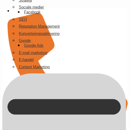
Strategi
Videre
Sociale medier
til
Facebook
indhold
SEO
Reputation Management
Konverteringsoptimering
Google
Google Ads
E-mail marketing
E-handel
Content Marketing