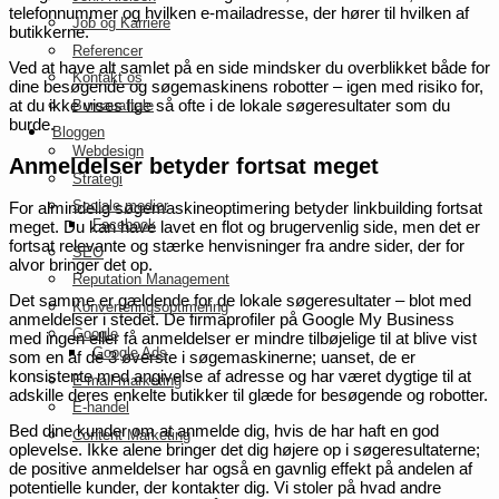
telefonnummer og hvilken e-mailadresse, der hører til hvilken af
Job og Karriere
butikkerne.
Referencer
Ved at have alt samlet på en side mindsker du overblikket både for
Kontakt os
dine besøgende og søgemaskinens robotter – igen med risiko for,
at du ikke vises lige så ofte i de lokale søgeresultater som du
Bureauaftale
burde.
Bloggen
Webdesign
Anmeldelser betyder fortsat meget
Strategi
Sociale medier
For almindelig søgemaskineoptimering betyder linkbuilding fortsat
Facebook
meget. Du kan have lavet en flot og brugervenlig side, men det er
fortsat relevante og stærke henvisninger fra andre sider, der for
SEO
alvor bringer det op.
Reputation Management
Det samme er gældende for de lokale søgeresultater – blot med
Konverteringsoptimering
anmeldelser i stedet. De firmaprofiler på Google My Business
Google
med ingen eller få anmeldelser er mindre tilbøjelige til at blive vist
Google Ads
som en af de 3 øverste i søgemaskinerne; uanset, de er
konsistente med angivelse af adresse og har været dygtige til at
E-mail marketing
adskille deres enkelte butikker til glæde for besøgende og robotter.
E-handel
Bed dine kunder om at anmelde dig, hvis de har haft en god
Content Marketing
oplevelse. Ikke alene bringer det dig højere op i søgeresultaterne;
de positive anmeldelser har også en gavnlig effekt på andelen af
potentielle kunder, der kontakter dig. Vi stoler på hvad andre