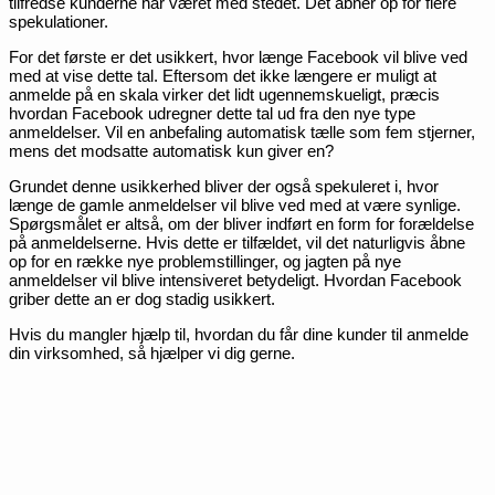
tilfredse kunderne har været med stedet. Det åbner op for flere
spekulationer.
For det første er det usikkert, hvor længe Facebook vil blive ved
med at vise dette tal. Eftersom det ikke længere er muligt at
anmelde på en skala virker det lidt ugennemskueligt, præcis
hvordan Facebook udregner dette tal ud fra den nye type
anmeldelser. Vil en anbefaling automatisk tælle som fem stjerner,
mens det modsatte automatisk kun giver en?
Grundet denne usikkerhed bliver der også spekuleret i, hvor
længe de gamle anmeldelser vil blive ved med at være synlige.
Spørgsmålet er altså, om der bliver indført en form for forældelse
på anmeldelserne. Hvis dette er tilfældet, vil det naturligvis åbne
op for en række nye problemstillinger, og jagten på nye
anmeldelser vil blive intensiveret betydeligt. Hvordan Facebook
griber dette an er dog stadig usikkert.
Hvis du mangler hjælp til, hvordan du får dine kunder til anmelde
din virksomhed, så hjælper vi dig gerne.