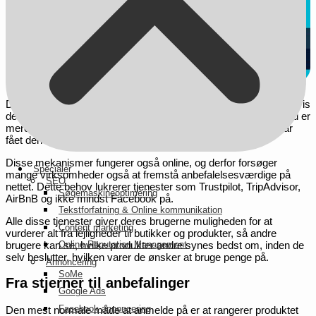
Det er ingen hemmelighed, at en virksomhed klarer sig bedre, hvis
den har et positivt rygte. Du kender det måske for dig selv, at du er
mere tilbøjelig til at prøve en restaurant eller en bar, hvis du har
fået den anbefalet fra en ven eller bekendt.
Disse mekanismer fungerer også online, og derfor forsøger
Specialer
mange virksomheder også at fremstå anbefalelsesværdige på
SEO
nettet. Dette behov lukrerer tjenester som Trustpilot, TripAdvisor,
Søgemaskineoptimering
AirBnB og ikke mindst Facebook på.
Tekstforfatning & Online kommunikation
Alle disse tjenester giver deres brugerne muligheden for at
Content marketing
vurderer alt fra lejligheder til butikker og produkter, så andre
brugere kan se, hvilke produkter andre synes bedst om, inden de
Online Reputation Management
selv beslutter, hvilken varer de ønsker at bruge penge på.
Annoncering
SoMe
Fra stjerner til anbefalinger
Google Ads
Facebook annoncering
Den mest normale måde at anmelde på er at rangerer produktet