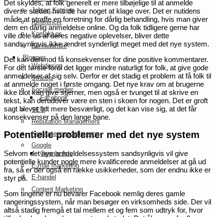
Det skyldes, at folk generelt er mere tilbøjelige til at anmelde
Job og Karriere
diverse steder, hvis de har noget at klage over. Det er nutidens
måde at straffe en forretning for dårlig behandling, hvis man giver
Referencer
dem en dårlig anmeldelse online. Og da folk tidligere gerne har
Kontakt os
ville dele ud af deres negative oplevelser, bliver dette
sandsynligvis ikke ændret synderligt meget med det nye system.
Bureauaftale
Bloggen
Det kan derimod få konsekvenser for dine positive kommentarer.
Webdesign
For det første fordi det ligger mindre naturligt for folk, at give gode
anmeldelser af sig selv. Derfor er det stadig et problem at få folk til
Strategi
at anmelde noget i første omgang. Det nye krav om at brugerne
Sociale medier
ikke blot kan give stjerner, men også er tvunget til at skrive en
Facebook
tekst, kan derudover være en sten i skoen for nogen. Det er groft
sagt blevet lidt mere besværligt, og det kan vise sig, at det får
SEO
konsekvenser på den lange bane.
Reputation Management
Potentielle problemer med det nye system
Konverteringsoptimering
Google
Selvom det nye anmeldelsessystem sandsynligvis vil give
Google Ads
potentielle kunder nogle mere kvalificerede anmeldelser at gå ud
E-mail marketing
fra, så er der også en række usikkerheder, som der endnu ikke er
E-handel
styr på.
Content Marketing
Som tingene er nu bevarer Facebook nemlig deres gamle
rangeringssystem, når man besøger en virksomheds side. Der vil
altså stadig fremgå et tal mellem et og fem som udtryk for, hvor