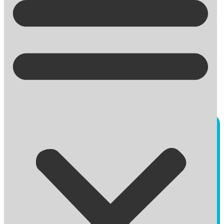
Kontakt på +45 70 13 63 23
Derfor kan Facebooks nye
anmeldelsessystem få konsekvenser
for din forretning