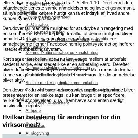
eller virksomheden på en skala fra 1-5 eller 1-10. Derefter vil den
LinkedIn annoncering
pågældende tjeneste samle anmeldelserne og lave et gennemsnit,
Strategi
så nye potentielle købere hurtigt kan få et indtryk af, hvad andre
Online marketing strategi
kunder synes om produktet.
SEO strategi
Derudover får man ofte mulighed for at uddybe sin rangering med
Sociale medie strategi
en kommentar. Det er dog langt fra altid, at denne mulighed bliver
udnyttet. Det laver Facebook nu om på. For at kvalificere
Strategi for Online Reputation Management
anmeldelserne fjerner Facebook nemlig pointsystemet og indfører
Kommunikation
i stedet et anbefalingssystem.
Kommunikationsstrategi og kanalstrategi
Kort sagt er forskellen, at du nu kan vælge mellem at anbefale
Indholdsproduktion og storytelling
stedet til andre, eller stedet ikke er en anbefaling værd. Derefter
Kampagneudvikling og -eksekvering
bliver du bedt om at uddybe din besvarelse. Men mens du før har
kunne vælge at undlade dette, er det nu et krav, før din anmeldelse
Krisehåndtering og hjælp i shitstorms
bliver aktiv.
Sociale medier og digital kommunikation
Derudover vil du ved barer, restauranter, hoteller og lignende bliver
Politisk kommunikation og valgkampagne-rådgivning
præsenteret for en række tags, du kan bruge til at specificere,
AI
hvilke dele af oplevelsen, du vil fremhæve som enten særligt
Få din egen AI-assistent
positiv eller negativ.
AI hjælp
Hvilken betydning får ændringen for din
AI workshop
virksomhed?
AI foredrag
AI rådgivning