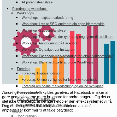
AI potentialeanalyse
Foredrag og workshops
Workshops
Workshops i digital markedsføring
Workshop: Lær at SEO-optimere din egen hjemmeside
Workshop i søgeordsanalyse
Workshop: Lav indhold, der rykker og engagerer dit publikum
Workshop: Annoncering på Facebook
Workshop: Øg salget via Instagram
Workshop: Facebook-markedsføring for lokale virksomheder
Workshop: Bliv klædt på til at bruge WordPress
Foredrag
Foredrag: Digitale fodspor
Foredrag: Online synlighed for lokale virksomheder
Foredrag om online markedsføring og online synlighed
Ændringen i systemet skyldes givetvis, at Facebook ønsker at
Kompetenceløft
gøre anmeldelserne mere brugbare for andre brugere. Og det er
SMV:Digital tilskudspulje
slet ikke utænkeligt, at det lige netop er den effekt systemet vil få.
Vækstrettet kompetenceudvikling
Dog er der også en risiko for, at det samlede antal af
anmeldelser kommer til at falde betydeligt.
Om os
John Nielsen