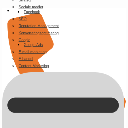
Strategi
Videre
Sociale medier
til
Facebook
indhold
SEO
Reputation Management
Konverteringsoptimering
Google
Google Ads
E-mail marketing
E-handel
Content Marketing