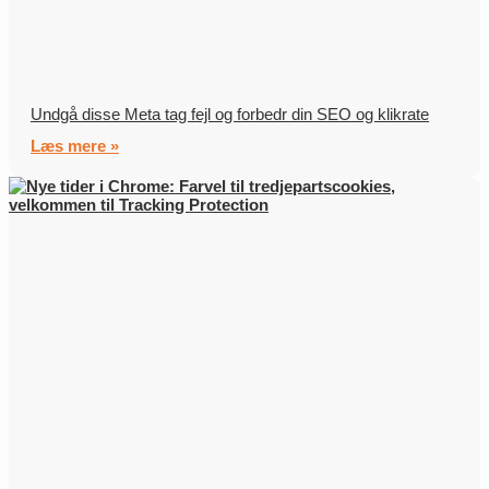
Undgå disse Meta tag fejl og forbedr din SEO og klikrate
Læs mere »