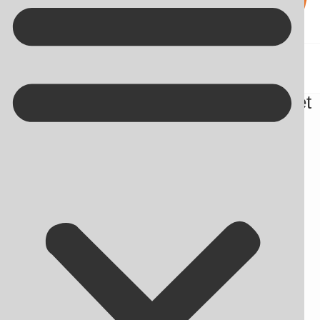
Kontakt på +45 70 13 63 23
Er SEO dyrt? Ja, hvis din tilgang til det
er useriøs.