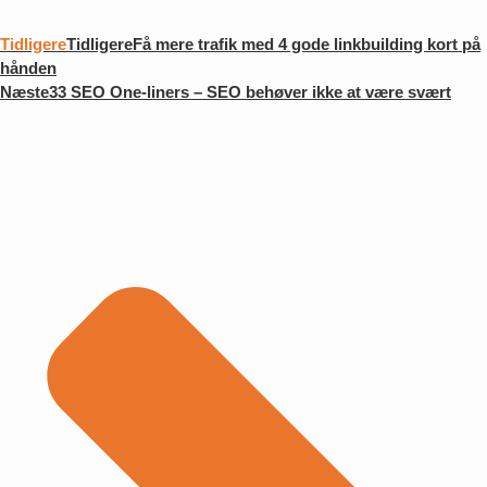
Tidligere
Tidligere
Få mere trafik med 4 gode linkbuilding kort på
hånden
Næste
33 SEO One-liners – SEO behøver ikke at være svært