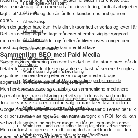
Få din egen AI-assistent
Hver eneste dag får du mere ud af din investering, fordi at arbejdet er
AI hjælp
lagt til at starte med og du når får flere kundeemner ind gennem
døren.
AI workshop
Men det gælder bare kun, hvis din virksomhed er seriøs og lever i år.
AI foredrag
Det kan nemlig sagtens tage måneder at erobre vigtige søgeord,
AI rådgivning
men er din virksomhed der også efter år bliver investeringen den
mest positive, du nogensinde kommer til at lave.
AI potentialeanalyse
Sammenlign SEO med Paid Media
Foredrag og workshops
Søgemaskineoptimering kan nemt se dyrt ud til at starte med, når du
Workshops
betaler for arbejde, du ikke er garanteret afkast på senere. Googles
Workshops i digital markedsføring
algoritmer kan ændre sig eller vi kan stoppe med at bruge
Workshop: Lær at SEO-optimere din egen hjemmeside
søgemaskiner. Så er der ikke meget at gøre.
Men her bør du stoppe op et øjeblik og sammenligne med andre
Workshop i søgeordsanalyse
typer af online markedsføring, det vil sige fortrinsvis paid media.
Workshop: Lav indhold, der rykker og engagerer dit publikum
To af de største kanaler til online-salg for danske virksomheder er
Workshop: Annoncering på Facebook
Google Ads og Facebook-annoncering. Her betaler du enten per klik
eller per tusinde visninger. Du kan nemt udregne din ROI, for du kan
Workshop: Øg salget via Instagram
se hvad du smider ind og hvor meget du får ud i den anden ende.
Workshop: Facebook-markedsføring for lokale virksomheder
Men når først pengene er smidt ind og du har fået kunder ud i den
Workshop: Bliv klædt på til at bruge WordPress
anden ende er der ’ikke mere at komme efter’.