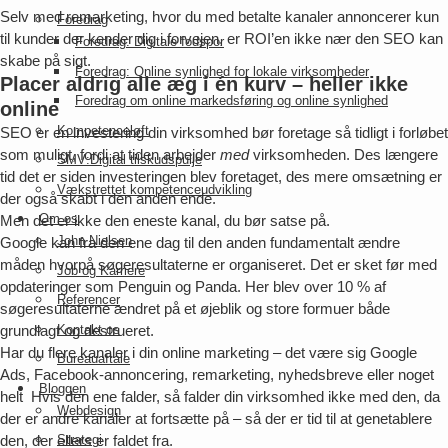
Selv med remarketing, hvor du med betalte kanaler annoncerer kun
Foredrag
til kunder der kender dig i forvejen, er ROI’en ikke nær den SEO kan
Foredrag: Digitale fodspor
skabe på sigt.
Foredrag: Online synlighed for lokale virksomheder
Placer aldrig alle æg i én kurv – heller ikke
Foredrag om online markedsføring og online synlighed
online
Kompetenceløft
SEO er en investering din virksomhed bør foretage så tidligt i forløbet
som muligt, fordi at tiden arbejder
med
virksomheden. Des længere
SMV:Digital tilskudspulje
tid det er siden investeringen blev foretaget, des mere omsætning er
Vækstrettet kompetenceudvikling
der også skabt i den anden ende.
Om os
Men det er ikke den eneste kanal, du bør satse på.
John Nielsen
Google kan fra den ene dag til den anden fundamentalt ændre
måden hvorpå søgeresultaterne er organiseret. Det er sket før med
Job og Karriere
opdateringer som Penguin og Panda. Her blev over 10 % af
Referencer
søgeresultaterne ændret på et øjeblik og store formuer både
grundlagt og destrueret.
Kontakt os
Har du flere kanaler i din online marketing – det være sig Google
Bureauaftale
Ads, Facebook-annoncering, remarketing, nyhedsbreve eller noget
Bloggen
helt Hvis den ene falder, så falder din virksomhed ikke med den, da
Webdesign
der er andre kanaler at fortsætte på – så der er tid til at genetablere
den, der ellers er faldet fra.
Strategi