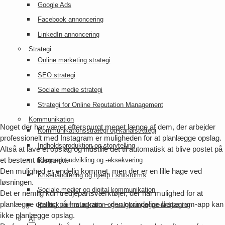
Google Ads
Facebook annoncering
LinkedIn annoncering
Strategi
Online marketing strategi
SEO strategi
Sociale medie strategi
Strategi for Online Reputation Management
Kommunikation
Noget der har været efterspurgt meget længe af dem, der arbejder
Kommunikationsstrategi og kanalstrategi
professionelt med Instagram er muligheden for at planlægge opslag.
Indholdsproduktion og storytelling
Altså at lave et opslag og indstille det til automatisk at blive postet på
et bestemt tidspunkt.
Kampagneudvikling og -eksekvering
Den mulighed er endelig kommet, men der er en lille hage ved
Krisehåndtering og hjælp i shitstorms
løsningen.
Sociale medier og digital kommunikation
Det er nemlig kun tredjepartsværktøjer, der har mulighed for at
planlægge opslag på Instagram – den oprindelige Instagram-app kan
Politisk kommunikation og valgkampagne-rådgivning
ikke planlægge opslag.
AI