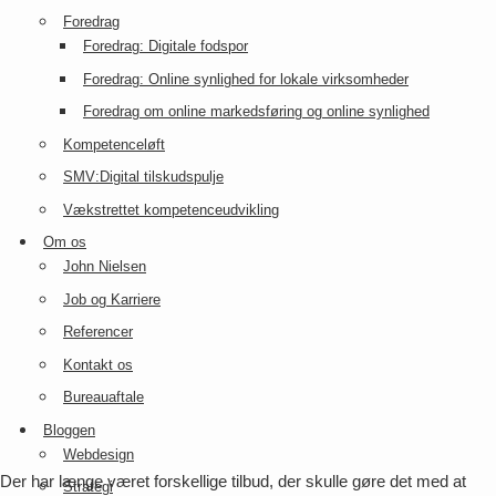
Foredrag
Foredrag: Digitale fodspor
Foredrag: Online synlighed for lokale virksomheder
Foredrag om online markedsføring og online synlighed
Kompetenceløft
SMV:Digital tilskudspulje
Vækstrettet kompetenceudvikling
Om os
John Nielsen
Job og Karriere
Referencer
Kontakt os
Bureauaftale
Bloggen
Webdesign
Der har længe været forskellige tilbud, der skulle gøre det med at
Strategi