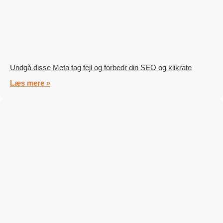
Undgå disse Meta tag fejl og forbedr din SEO og klikrate
Læs mere »