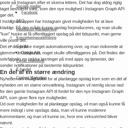
poste på Instagram efter et skema lettere. Det har dog aldrig rigtig
Sociale medier
taget besværet væk, som den nye mulighed i Instagram Graph API
Facebook
gør det.
SEO
I Instagram-appen har Instagram givet muligheden for at lave
kladder. På den måde kunne opslag forproduceres, og man skulle
Reputation Management
”kun” huske at få offentliggjort opslag på det tidspunkt, man gerne
Konverteringsoptimering
ville poste det.
Det er der jo ikke meget automatisering over, og man risikerede at
Google
glemme det tidspunkt, noget skulle offentliggøres på. Det findes der
Google Ads
selvfølgelig en række løsninger på med apps og tjenester, der
E-mail marketing
sender notifikationer på bestemte tidspunkter.
E-handel
En del af en større ændring
Content Marketing
Nyheden om muligheden for at planlægge opslag kom som en del af
nyheden om en større omvæltning. Instagram vil nemlig skrue ned
for den gamle Instagram API til fordel for den nye Instagram Graph
API, som giver flere nye muligheder.
Ud over muligheden for at planlægge opslag, vil man også kunne få
mere indsigt i sine opslags data, man vil kunne moderere
kommentarer, og man vil kunne se, hvor ens virksomhed bliver
nævnt.