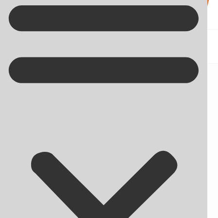
Kontakt på +45 70 13 63 23
Endelig! Nu kan du planlægge
Instagram-opslag – men kun fra
værktøjer