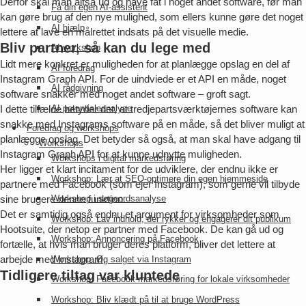
Derfor skal man altså ud og have fat i noget andet software, før man
Få din egen AI-assistent
kan gøre brug af den nye mulighed, som ellers kunne gøre det noget
AI hjælp
lettere at lave en målrettet indsats på det visuelle medie.
Bliv partner, så kan du lege med
AI workshop
Lidt mere konkret er muligheden for at planlægge opslag en del af
AI foredrag
Instagram Graph API. For de uindviede er et API en måde, noget
AI rådgivning
software snakker med noget andet software – groft sagt.
I dette tilfælde betyder det, at tredjepartsværktøjernes software kan
AI potentialeanalyse
snakke med Instagrams software på en måde, så det bliver muligt at
Foredrag og workshops
planlægge opslag. Det betyder så også, at man skal have adgang til
Workshops
Instagram Graph API for at kunne udnytte muligheden.
Workshops i digital markedsføring
Her ligger et klart incitament for de udviklere, der endnu ikke er
Workshop: Lær at SEO-optimere din egen hjemmeside
partnere med Facebook (som ejer Instagram), som gerne vil tilbyde
sine brugere denne funktion.
Workshop i søgeordsanalyse
Det er samtidig også endnu et argument for virksomheder som
Workshop: Lav indhold, der rykker og engagerer dit publikum
Hootsuite, der netop er partner med Facebook. De kan gå ud og
Workshop: Annoncering på Facebook
fortælle, at hvis man bruger deres platform, bliver det lettere at
arbejde med Instagram.
Workshop: Øg salget via Instagram
Tidligere tiltag var kluntede
Workshop: Facebook-markedsføring for lokale virksomheder
Workshop: Bliv klædt på til at bruge WordPress