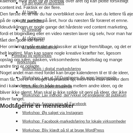
kalender, hvor man får et overblik over året og kan plotte forskelligt
Få din egen AI-assistent
content ind. Faktisk er der flere.
AI hjælp
Den første er, at når du har overblikket over året, kan du lettere få øje
på de oplagte punkter på året, hvor du næsten får foræret et emne.
AI workshop
Ideudviklingen er nogle gange det hårdeste ved content marketing,
AI foredrag
fordi et blogindlæg eller en video næsten laver sig selv, hvor man har
AI rådgivning
fået den gode ide først.
Her omkring nytår er det en klassiker at kigge frem/tilbage, og det er
AI potentialeanalyse
helt legitimt. Man kan spare nogle kreative kræfter her, ligesom
Foredrag og workshops
opslag om julen, påsken, virksomhedens fødselsdag og mange
Workshops
andre ting er oplagte.
Workshops i digital markedsføring
Noget andet man med fordel kan bruge kalenderen til er til de ideer,
Workshop: Lær at SEO-optimere din egen hjemmeside
man får. Det er et meget lavpraktisk tip, men hvis man skriver dem
ind i kalenderen, får de både en plads mellem andre ideer, og de
Workshop i søgeordsanalyse
bliver ikke glemt. Man skal jo ikke spilde sit geni på ideer, der ikke
Workshop: Lav indhold, der rykker og engagerer dit publikum
bliver fanget.
Workshop: Annoncering på Facebook
Modtagerne er mennesker
Workshop: Øg salget via Instagram
Workshop: Facebook-markedsføring for lokale virksomheder
Workshop: Bliv klædt på til at bruge WordPress