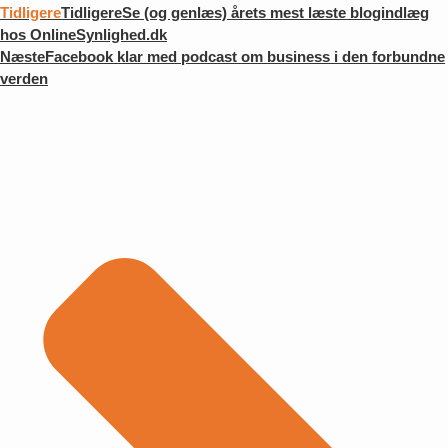
Tidligere
Tidligere
Se (og genlæs) årets mest læste blogindlæg
hos OnlineSynlighed.dk
Næste
Facebook klar med podcast om business i den forbundne
verden