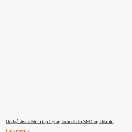
Undgå disse Meta tag fejl og forbedr din SEO og klikrate
Læs mere »