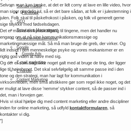
Selvom man kan tænke, at det er lidt corny at lave en lille video, hvor
Sociale medier
man siger glædelig jul, så er det bare sådan, at folk er i julestemning i
Facebook
julen. Folk skal til påskefrokost i påsken, og folk vil generelt gerne
SEO
sige tillykke med fødselsdagen.
Reputation Management
Det er måske en kynisk tilgang til tingene, men det handler nu
engang om at nå sine kommunikationsmæssige og
Konverteringsoptimering
marketingmæssige mål. Så må man bruge de greb, der virker. Og
Google
lidt indsigt i den menneskelige psyke og vores mekanismer er en
Google Ads
rigtig god viden at have med sig.
E-mail marketing
Og der er som sagt ikke noget galt med at bruge de ting, der ligger
lige til højrebenet. Det skal selvfølgelig alt samme passe ind i den
E-handel
tone og den strategi, man har lagt for kommunikation i
Content Marketing
virksomheden, men små afstikkere gør som regel ikke noget, og det
er muligt at lave disse ’nemme’ stykker content, så de passer ind i
det, man i forvejen gør.
Hvis vi skal hjælpe dig med content marketing eller andre discipliner
inden for online marketing, så udfyld
kontaktformularen
, så
kontakter vi dig.
“]