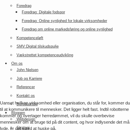
Foredrag
Foredrag: Digitale fodspor
Foredrag: Online synlighed for lokale virksomheder
Foredrag om online markedsføring og online synlighed
Kompetenceløft
SMV:Digital tilskudspulje
Vækstrettet kompetenceudvikling
Om os
John Nielsen
Job og Karriere
Referencer
Kontakt os
Uanset hvilken virksomhed eller organisation, du står for, kommer du
Bureauaftale
til at kommunikere til mennesker. Det ligger helt fast. Indtil robotterne
Bloggen
kommer og overtager herredømmet, vil du skulle overbevise
Webdesign
mennesker om at bruge tid på dit content, og hvor indlysende det må
Strategi
lyde, er det værd at huske på.