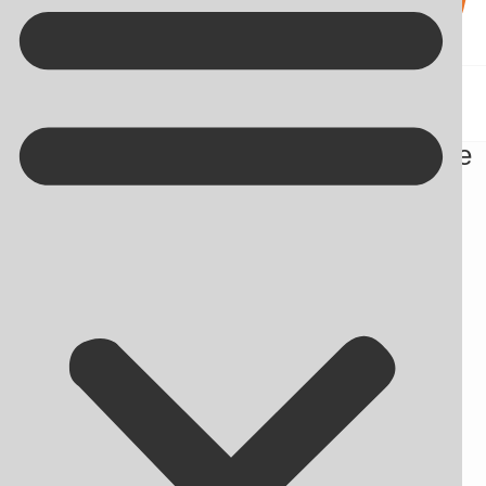
Kontakt på +45 70 13 63 23
Der er intet galt med de lavthængende
content marketing-frugter