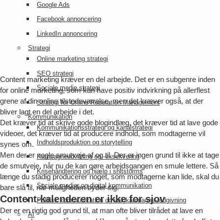
Google Ads
Facebook annoncering
LinkedIn annoncering
Strategi
Online marketing strategi
SEO strategi
Content marketing kræver en del arbejde. Det er en subgenre inden
Sociale medie strategi
for online marketing, som kan have positiv indvirkning på allerflest
grene af din online tilstedeværelse, men det kræver også, at der
Strategi for Online Reputation Management
bliver lagt en del arbejde i det.
Kommunikation
Det kræver tid at skrive gode blogindlæg, det kræver tid at lave gode
Kommunikationsstrategi og kanalstrategi
videoer, det kræver tid at producere indhold, som modtagerne vil
Indholdsproduktion og storytelling
synes om.
Men der er nogle smutveje af og til. Der er ingen grund til ikke at tage
Kampagneudvikling og -eksekvering
de smutveje, når nu de kan gøre arbejdsgangen en smule lettere. Så
Krisehåndtering og hjælp i shitstorms
længe du stadig producerer noget, som modtagerne kan lide, skal du
Sociale medier og digital kommunikation
bare slå til, når muligheden byder sig.
Content-kalenderen er ikke for sjov
Politisk kommunikation og valgkampagne-rådgivning
Der er en rigtig god grund til, at man ofte bliver tilrådet at lave en
AI