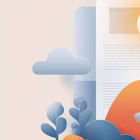
Specialer
SEO
Søgemaskineoptimering
Tekstforfatning & Online kommunikation
Content marketing
Online Reputation Management