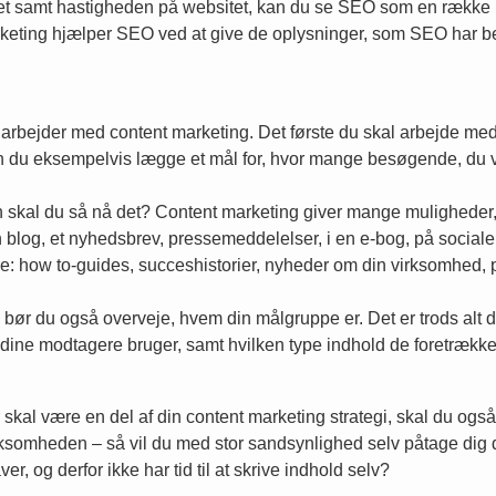
samt hastigheden på websitet, kan du se SEO som en række krav, d
keting hjælper SEO ved at give de oplysninger, som SEO har beh
arbejder med content marketing. Det første du skal arbejde med i
 kan du eksempelvis lægge et mål for, hvor mange besøgende, du
dan skal du så nå det? Content marketing giver mange muligheder
n blog, et nyhedsbrev, pressemeddelelser, i en e-bog, på socia
e: how to-guides, succeshistorier, nyheder om din virksomhed,
 bør du også overveje, hvem din målgruppe er. Det er trods alt d
e dine modtagere bruger, samt hvilken type indhold de foretrække
kal være en del af din content marketing strategi, skal du også u
 virksomheden – så vil du med stor sandsynlighed selv påtage dig
r, og derfor ikke har tid til at skrive indhold selv?