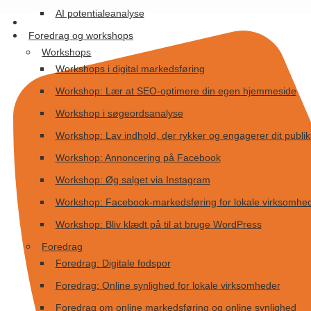
Videre
AI potentialeanalyse
til
Foredrag og workshops
indhold
Workshops
Workshops i digital markedsføring
Workshop: Lær at SEO-optimere din egen hjemmeside
Workshop i søgeordsanalyse
Workshop: Lav indhold, der rykker og engagerer dit publi
Workshop: Annoncering på Facebook
Workshop: Øg salget via Instagram
Workshop: Facebook-markedsføring for lokale virksomhe
Workshop: Bliv klædt på til at bruge WordPress
Foredrag
Foredrag: Digitale fodspor
Foredrag: Online synlighed for lokale virksomheder
Foredrag om online markedsføring og online synlighed