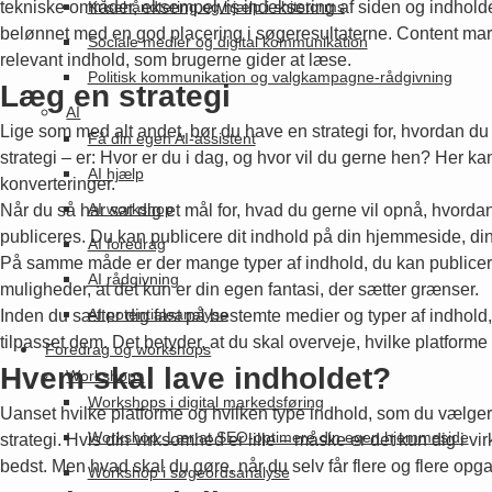
tekniske områder, eksempelvis indeksering af siden og indholdet 
Krisehåndtering og hjælp i shitstorms
belønnet med en god placering i søgeresultaterne. Content mar
Sociale medier og digital kommunikation
relevant indhold, som brugerne gider at læse.
Politisk kommunikation og valgkampagne-rådgivning
Læg en strategi
AI
Lige som med alt andet, bør du have en strategi for, hvordan du 
Få din egen AI-assistent
strategi – er: Hvor er du i dag, og hvor vil du gerne hen? Her
AI hjælp
konverteringer.
AI workshop
Når du så har sat dig et mål for, hvad du gerne vil opnå, hvor
publiceres. Du kan publicere dit indhold på din hjemmeside, di
AI foredrag
På samme måde er der mange typer af indhold, du kan publicer
AI rådgivning
muligheder, at det kun er din egen fantasi, der sætter grænser.
AI potentialeanalyse
Inden du sætter dig fast på bestemte medier og typer af indhold,
tilpasset dem. Det betyder, at du skal overveje, hvilke platform
Foredrag og workshops
Hvem skal lave indholdet?
Workshops
Workshops i digital markedsføring
Uanset hvilke platforme og hvilken type indhold, som du vælger s
Workshop: Lær at SEO-optimere din egen hjemmeside
strategi. Hvis din virksomhed er lille – måske er det kun dig i
bedst. Men hvad skal du gøre, når du selv får flere og flere opgave
Workshop i søgeordsanalyse