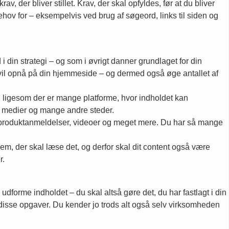
er bliver stillet. Krav, der skal opfyldes, før at du bliver
ov for – eksempelvis ved brug af søgeord, links til siden og
 din strategi – og som i øvrigt danner grundlaget for din
 vil opnå på din hjemmeside – og dermed også øge antallet af
, ligesom der er mange platforme, hvor indholdet kan
le medier og mange andre steder.
 produktanmeldelser, videoer og meget mere. Du har så mange
em, der skal læse det, og derfor skal dit content også være
r.
dforme indholdet – du skal altså gøre det, du har fastlagt i din
 disse opgaver. Du kender jo trods alt også selv virksomheden