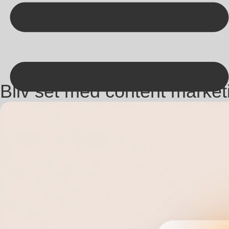
Kontakt på +45 70 13 63 23
Bliv set med content market