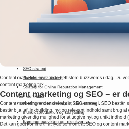
Annoncering
SoMe
Google Ads
Facebook annoncering
LinkedIn annoncering
Strategi
Online marketing strategi
SEO strategi
Content marketing er et af de helt store buzzwords i dag. Du ve
Sociale medie strategi
content marketing til?
Strategi for Online Reputation Management
Content marketing og SEO – er d
Kommunikation
Content marketing er den del af din SEO-strategi. SEO består, so
Kommunikationsstrategi og kanalstrategi
består bl.a. af linkbuilding, nyt og relevant indhold samt brug 
Indholdsproduktion og storytelling
marketing giver dig mulighed for at udgive nyt og unikt indhold 
Kampagneudvikling og -eksekvering
Det kan godt komme til at lyde som om, at SEO og content mark