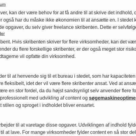
kum
ver, kan der være behov for at få andre til at skrive det indhold,
 også har du måske ikke økonomien til at ansætte en. I stedet kan
 de opgaver, du selv giver freelance skribenten. Dette er selvfølg
der
t. Hvis skribenten skriver for flere virksomheder, kan det være sv
r du flere forskellige skribenter, er der også meget stor risiko f
dtagerne vil opfatte din virksomhed.
til at henvende sig til et bureau i stedet, som har kapaciteten t
fleksibelt, idet der vil være flere skribenter ansat. Ved at ansæ
n være en stor fordel, da du højst sandsynligt selv anvender flere 
 professionelt med udvikling af content og
søgemaskineoptime
 stilen og sproget i indholdet bliver ensartet.
ejder til at varetage disse opgaver. Udviklingen af indhold fyld
re til at lave. For mange virksomheder fylder content en så stor 