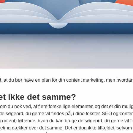
d, at du bør have en plan for din content marketing, men hvorda
et ikke det samme?
m du nok ved, af flere forskellige elementer, og det er din muli
af de søgeord, du gerne vil findes på, i dine tekster. SEO og co
(content) løbende, hvori du kan bruge de søgeord, du gerne vil fi
eting dækker over det samme. Det er dog ikke tilfældet, selvo