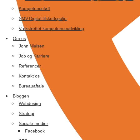
Kompetenceløft
SMV:Digital tilskudspulje
Vækstrettet kompetenceudvikling
Om os
John Nielsen
Job og Karriere
Referencer
Kontakt os
Bureauaftale
Bloggen
Webdesign
Strategi
Sociale medier
Facebook