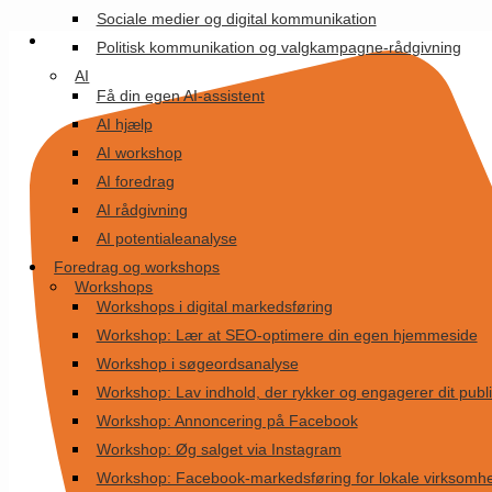
Videre
Sociale medier og digital kommunikation
til
Politisk kommunikation og valgkampagne-rådgivning
indhold
AI
Få din egen AI-assistent
AI hjælp
AI workshop
AI foredrag
AI rådgivning
AI potentialeanalyse
Foredrag og workshops
Workshops
Workshops i digital markedsføring
Workshop: Lær at SEO-optimere din egen hjemmeside
Workshop i søgeordsanalyse
Workshop: Lav indhold, der rykker og engagerer dit pub
Workshop: Annoncering på Facebook
Workshop: Øg salget via Instagram
Workshop: Facebook-markedsføring for lokale virksomh