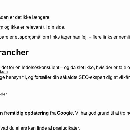
ådan er det ikke længere.
 og ikke er relevant til din side.
e er et spørgsmål om links tager han fejl – flere links er nemlig
rancher
et for en ledelseskonsulent – og da slet ikke, hvis der er tal
likum
age hensyn til, og fortæller din såkaldte SEO-ekspert dig at vilk
eder
 en fremtidig opdatering fra Google
. Vi har god grund til at tr
vad du ellers kan finde af præjudikater.