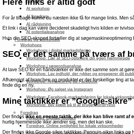
Flere links er altid godt
AI hjælp
AI workshop
AI foredrag
For år tilbage kunne du næsten ikke få for mange links. Men s
AI rådgivning
Et link i dag kan være decideret skadeligt hvis kilden er tvivlsom
AI potentialeanalyse
Hvis din SEO-ekspert fortæller dig at søgemaskineoptimering bar
Foredrag og workshops
Workshops
Workshops i digital markedsføring
SEO er det samme på tværs af b
Workshop: Lær at SEO-optimere din egen hjemmeside
Workshop i søgeordsanalyse
At lave SEO for en håndværker er ikke det samme som at gøre d
Workshop: Lav indhold, der rykker og engagerer dit pub
Afhængigt af branchen og produktet er der forskellige ting at t
Workshop: Annoncering på Facebook
finde dig en ny.
Workshop: Øg salget via Instagram
Workshop: Facebook-markedsføring for lokale virksomh
Mine taktikker er ”Google-sikre”
Workshop: Bliv klædt på til at bruge WordPress
Foredrag
Der findes
ikke en eneste taktik, der ikke kan blive ramt af
Foredrag: Digitale fodspor
hurtig hjemmeside ikke ændrer sig, men det kan ske.
Foredrag: Online synlighed for lokale virksomheder
Der findes ikke Google-sikre taktikker, Penguin-sikre links og h
Foredrag om online markedsføring og online synlighed