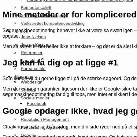
Kompetenceløft
Mine metoder er for komplicerede 
SMV:Digital tilskudspulje
Vækstrettet kompetenceudvikling
Søgemaskineoptimering behøver ikke at være så svært igen – de
Om os
opgave.
John Nielsen
Job og Karriere
Men så svært er det heller ikke at forklare – og det er da slet
Referencer
Jeg kan få dig op at ligge #1
Kontakt os
Bureauaftale
Bloggen
Som kunde vil du gerne ligge #1 på de stærke søgeord. Og det 
Webdesign
Men der er ingen garantier, ligesom der ikke er Google-sikre t
Strategi
søgemaskineoptimering får dig til tops, men intet er sikkert i 
Sociale medier
Facebook
Google opdager ikke, hvad jeg g
SEO
Reputation Management
Cloaking virkede for 6 år siden, men din side ryger ned på et s
Konverteringsoptimering
Google