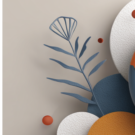
Specialer
SEO
Søgemaskineoptimering
Tekstforfatning & Online kommunikation
Content marketing
Online Reputation Management
Annoncering