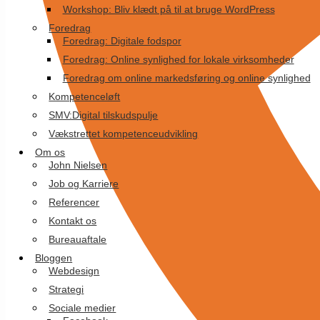
Workshop: Bliv klædt på til at bruge WordPress
Foredrag
Foredrag: Digitale fodspor
Foredrag: Online synlighed for lokale virksomheder
Foredrag om online markedsføring og online synlighed
Kompetenceløft
SMV:Digital tilskudspulje
Vækstrettet kompetenceudvikling
Om os
John Nielsen
Job og Karriere
Referencer
Kontakt os
Bureauaftale
Bloggen
Webdesign
Strategi
Sociale medier