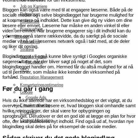
Job og Karriere
Bloggen kan også være med til at engagere læserne. Både på de
Referencer
sociale medier og i selve blogindlægget har brugerne mulighed for
at kommentere på indholdet. Dette kan give dig ny viden om dine
Kontakt os
læsere eller emnet. Læserne har måske en anden vinkel til eller
Bureauaftale
viden om emnet. Når brugerne engagerer sig i dit indhold kan du
ydermere opnå større rækkevidde, da du særligt på de sociale
Bloggen
medier vil nå ud i læsernes netværk også i takt med, at de deler
Webdesign
og liker dit opslag.
Strategi
Blogindlægget vil også kunne blive synligt i Googles organiske
Sociale medier
søgeresultater, når der bliver søgt på noget af det, som
Facebook
blogindlægget handler om. Hermed får du altså mulighed for at nå
SEO
ud til personer, som måske ikke kender din virksomhed på
forhånd.
Reputation Management
Konverteringsoptimering
Før du går i gang
Google
Google Ads
Hvis du ikke allerede har en virksomhedsblog er det vigtigt, at du
E-mail marketing
overvejer, hvem dine læsere er, hvad bloggen skal omhandle samt
hvilke retningslinjer, der skal være for opbygningen og
E-handel
sprogbruget. Derudover er det en god idé at lægge en plan for hvor
Content Marketing
ofte, der skal publiceres nyt indhold. Find også ud af, hvordan nye
blogindlæg skal deles på for eksempel de sociale medier.
Sådan skriver du det gode blogindlæg