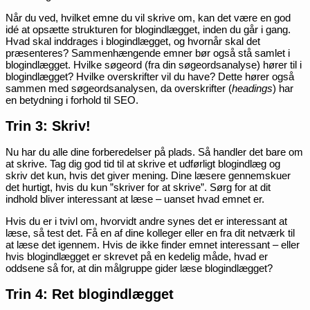
Når du ved, hvilket emne du vil skrive om, kan det være en god
idé at opsætte strukturen for blogindlægget, inden du går i gang.
Hvad skal inddrages i blogindlægget, og hvornår skal det
præsenteres? Sammenhængende emner bør også stå samlet i
blogindlægget. Hvilke søgeord (fra din søgeordsanalyse) hører til i
blogindlægget? Hvilke overskrifter vil du have? Dette hører også
sammen med søgeordsanalysen, da overskrifter (
headings
) har
en betydning i forhold til SEO.
Trin 3: Skriv!
Nu har du alle dine forberedelser på plads. Så handler det bare om
at skrive. Tag dig god tid til at skrive et udførligt blogindlæg og
skriv det kun, hvis det giver mening. Dine læsere gennemskuer
det hurtigt, hvis du kun ”skriver for at skrive”. Sørg for at dit
indhold bliver interessant at læse – uanset hvad emnet er.
Hvis du er i tvivl om, hvorvidt andre synes det er interessant at
læse, så test det. Få en af dine kolleger eller en fra dit netværk til
at læse det igennem. Hvis de ikke finder emnet interessant – eller
hvis blogindlægget er skrevet på en kedelig måde, hvad er
oddsene så for, at din målgruppe gider læse blogindlægget?
Trin 4: Ret blogindlægget