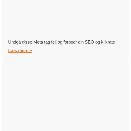
Undgå disse Meta tag fejl og forbedr din SEO og klikrate
Læs mere »