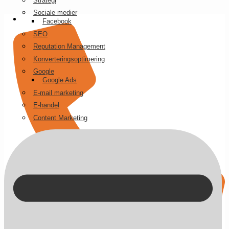
Strategi
Videre
Sociale medier
til
Facebook
indhold
SEO
Reputation Management
Konverteringsoptimering
Google
Google Ads
E-mail marketing
E-handel
Content Marketing