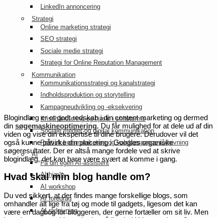
LinkedIn annoncering
Strategi
Online marketing strategi
SEO strategi
Sociale medie strategi
Strategi for Online Reputation Management
Kommunikation
Kommunikationsstrategi og kanalstrategi
Indholdsproduktion og storytelling
Kampagneudvikling og -eksekvering
Blogindlæg er et godt redskab i din content marketing og dermed
Krisehåndtering og hjælp i shitstorms
din
søgemaskineoptimering
. Du får mulighed for at dele ud af din
Sociale medier og digital kommunikation
viden og vise din ekspertise til dine brugere. Derudover vil det
også kunne påvirke din placering i Googles organiske
Politisk kommunikation og valgkampagne-rådgivning
søgeresultater. Der er altså mange fordele ved at skrive
AI
blogindlæg, det kan bare være svært at komme i gang.
Få din egen AI-assistent
AI hjælp
Hvad skal min blog handle om?
AI workshop
Du ved sikkert, at der findes mange forskellige blogs, som
AI foredrag
omhandler alt lige fra tøj og mode til gadgets, ligesom det kan
AI rådgivning
være en dagbog for bloggeren, der gerne fortæller om sit liv. Men