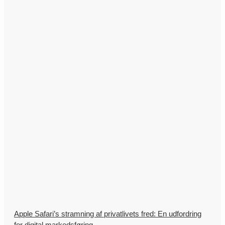
Apple Safari’s stramning af privatlivets fred: En udfordring
for digital markedsføring