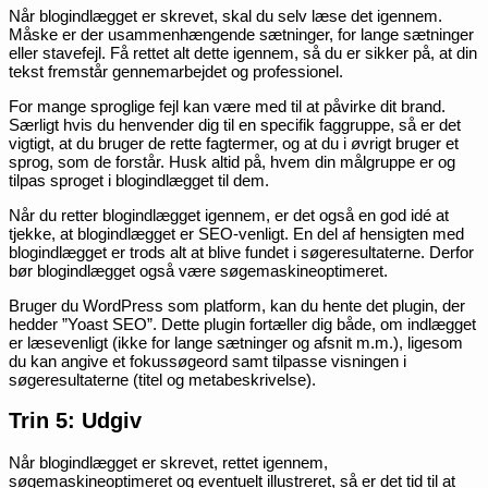
Når blogindlægget er skrevet, skal du selv læse det igennem.
Måske er der usammenhængende sætninger, for lange sætninger
eller stavefejl. Få rettet alt dette igennem, så du er sikker på, at din
tekst fremstår gennemarbejdet og professionel.
For mange sproglige fejl kan være med til at påvirke dit brand.
Særligt hvis du henvender dig til en specifik faggruppe, så er det
vigtigt, at du bruger de rette fagtermer, og at du i øvrigt bruger et
sprog, som de forstår. Husk altid på, hvem din målgruppe er og
tilpas sproget i blogindlægget til dem.
Når du retter blogindlægget igennem, er det også en god idé at
tjekke, at blogindlægget er SEO-venligt. En del af hensigten med
blogindlægget er trods alt at blive fundet i søgeresultaterne. Derfor
bør blogindlægget også være søgemaskineoptimeret.
Bruger du WordPress som platform, kan du hente det plugin, der
hedder ”Yoast SEO”. Dette plugin fortæller dig både, om indlægget
er læsevenligt (ikke for lange sætninger og afsnit m.m.), ligesom
du kan angive et fokussøgeord samt tilpasse visningen i
søgeresultaterne (titel og metabeskrivelse).
Trin 5: Udgiv
Når blogindlægget er skrevet, rettet igennem,
søgemaskineoptimeret og eventuelt illustreret, så er det tid til at