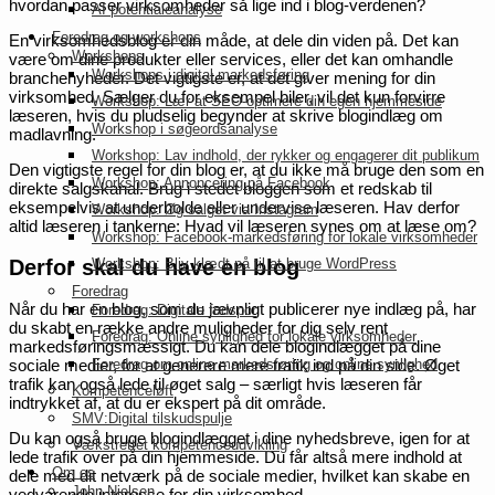
hvordan passer virksomheder så lige ind i blog-verdenen?
AI potentialeanalyse
Foredrag og workshops
En virksomhedsblog er din måde, at dele din viden på. Det kan
Workshops
være om dine produkter eller services, eller det kan omhandle
Workshops i digital markedsføring
branchenyheder. Det vigtigste er, at det giver mening for din
virksomhed. Sælger du for eksempel biler, vil det kun forvirre
Workshop: Lær at SEO-optimere din egen hjemmeside
læseren, hvis du pludselig begynder at skrive blogindlæg om
Workshop i søgeordsanalyse
madlavning.
Workshop: Lav indhold, der rykker og engagerer dit publikum
Den vigtigste regel for din blog er, at du ikke må bruge den som en
Workshop: Annoncering på Facebook
direkte salgskanal. Brug i stedet bloggen som et redskab til
eksempelvis at underholde eller undervise læseren. Hav derfor
Workshop: Øg salget via Instagram
altid læseren i tankerne: Hvad vil læseren synes om at læse om?
Workshop: Facebook-markedsføring for lokale virksomheder
Derfor skal du have en blog
Workshop: Bliv klædt på til at bruge WordPress
Foredrag
Når du har en blog, som du jævnligt publicerer nye indlæg på, har
Foredrag: Digitale fodspor
du skabt en række andre muligheder for dig selv rent
Foredrag: Online synlighed for lokale virksomheder
markedsføringsmæssigt. Du kan dele blogindlægget på dine
Foredrag om online markedsføring og online synlighed
sociale medier, for at generere mere trafik ind på din side. Øget
trafik kan også lede til øget salg – særligt hvis læseren får
Kompetenceløft
indtrykket af, at du er ekspert på dit område.
SMV:Digital tilskudspulje
Du kan også bruge blogindlægget i dine nyhedsbreve, igen for at
Vækstrettet kompetenceudvikling
lede trafik over på din hjemmeside. Du får altså mere indhold at
Om os
dele med dit netværk på de sociale medier, hvilket kan skabe en
John Nielsen
vedvarende interesse for din virksomhed.