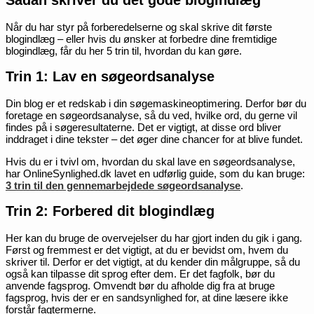
Når du har styr på forberedelserne og skal skrive dit første
blogindlæg – eller hvis du ønsker at forbedre dine fremtidige
blogindlæg, får du her 5 trin til, hvordan du kan gøre.
Trin 1: Lav en søgeordsanalyse
Din blog er et redskab i din søgemaskineoptimering. Derfor bør du
foretage en søgeordsanalyse, så du ved, hvilke ord, du gerne vil
findes på i søgeresultaterne. Det er vigtigt, at disse ord bliver
inddraget i dine tekster – det øger dine chancer for at blive fundet.
Hvis du er i tvivl om, hvordan du skal lave en søgeordsanalyse,
har OnlineSynlighed.dk lavet en udførlig guide, som du kan bruge:
3 trin til den gennemarbejdede søgeordsanalyse
.
Trin 2: Forbered dit blogindlæg
Her kan du bruge de overvejelser du har gjort inden du gik i gang.
Først og fremmest er det vigtigt, at du er bevidst om, hvem du
skriver til. Derfor er det vigtigt, at du kender din målgruppe, så du
også kan tilpasse dit sprog efter dem. Er det fagfolk, bør du
anvende fagsprog. Omvendt bør du afholde dig fra at bruge
fagsprog, hvis der er en sandsynlighed for, at dine læsere ikke
forstår fagtermerne.