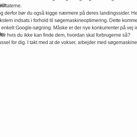
kum
sultaterne.
derfor bør du også kigge nærmere på deres landingssider. Her k
ekstern indsats i forhold til søgemaskineoptimering. Dette kommer
d en enkelt Google-søgning. Måske er der nye konkurrenter på ve
der
 for hvis du ikke kan finde dem, hvordan skal forbrugerne så?
ssel for dig. I takt med at de vokser, arbejder med søgemaskin