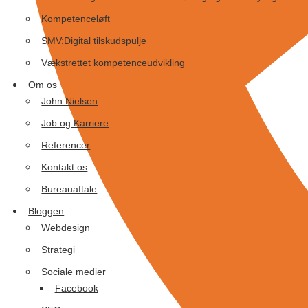
Kompetenceløft
SMV:Digital tilskudspulje
Vækstrettet kompetenceudvikling
Om os
John Nielsen
Job og Karriere
Referencer
Kontakt os
Bureauaftale
Bloggen
Webdesign
Strategi
Sociale medier
Facebook