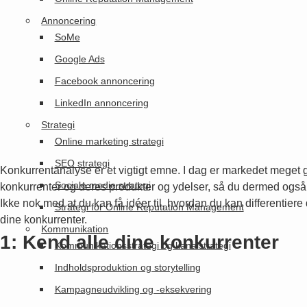
Annoncering
SoMe
Google Ads
Facebook annoncering
LinkedIn annoncering
Strategi
Online marketing strategi
SEO strategi
Konkurrentanalyse er et vigtigt emne. I dag er markedet meget 
Sociale medie strategi
konkurrenter og deres produkter og ydelser, så du dermed også 
Ikke nok med at du kan få idéer til, hvordan du kan differentiere
Strategi for Online Reputation Management
dine konkurrenter.
Kommunikation
1: Kend alle dine konkurrenter
Kommunikationsstrategi og kanalstrategi
Indholdsproduktion og storytelling
Kampagneudvikling og -eksekvering