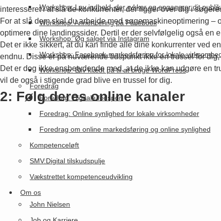
Workshop: Lav indhold, der rykker og engagerer dit publi
interesseret i at slå de konkurrenter, der ligger over dig i søgere
For at slå dem skal du arbejde med søgemaskineoptimering – og 
Workshop: Annoncering på Facebook
optimere dine landingssider. Dertil er der selvfølgelig også en 
Workshop: Øg salget via Instagram
Det er ikke sikkert, at du kan finde alle dine konkurrenter ve
Workshop: Facebook-markedsføring for lokale virksomhe
endnu. Disse er på nuværende tidspunkt ikke en trussel for dig,
Det er dog ikke ensbetydende med, at de ikke kan udgøre en tru
Workshop: Bliv klædt på til at bruge WordPress
vil de også i stigende grad blive en trussel for dig.
Foredrag
2: Følg deres online kanaler
Foredrag: Digitale fodspor
Foredrag: Online synlighed for lokale virksomheder
Foredrag om online markedsføring og online synlighed
Kompetenceløft
SMV:Digital tilskudspulje
Vækstrettet kompetenceudvikling
Om os
John Nielsen
Job og Karriere