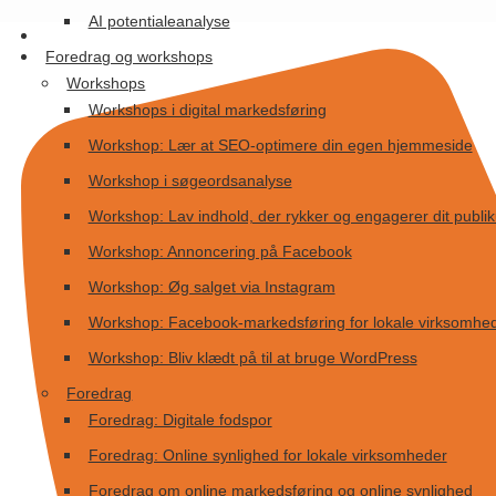
Videre
AI potentialeanalyse
til
Foredrag og workshops
indhold
Workshops
Workshops i digital markedsføring
Workshop: Lær at SEO-optimere din egen hjemmeside
Workshop i søgeordsanalyse
Workshop: Lav indhold, der rykker og engagerer dit publi
Workshop: Annoncering på Facebook
Workshop: Øg salget via Instagram
Workshop: Facebook-markedsføring for lokale virksomhe
Workshop: Bliv klædt på til at bruge WordPress
Foredrag
Foredrag: Digitale fodspor
Foredrag: Online synlighed for lokale virksomheder
Foredrag om online markedsføring og online synlighed