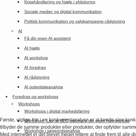
Krisehåndtering og hjælp i shitstorms
Sociale medier og digital kommunikation
Politisk kommunikation og valgkampagne-rådgivning
AI
Få din egen AI-assistent
AI hjælp
AI workshop
AI foredrag
AI rådgivning
AI potentialeanalyse
Foredrag og workshops
Workshops
Workshops i digital markedsføring
Første, vigtige trin i en konkurrentanalyse er at kende sine konku
Workshop: Lær at SEO-optimere din egen hjemmeside
tilbyder de samme produkter eller produkter, der opfylder sam
Workshop i søgeordsanalyse
Med internettet er det blevet meget lettere at finde frem til alle