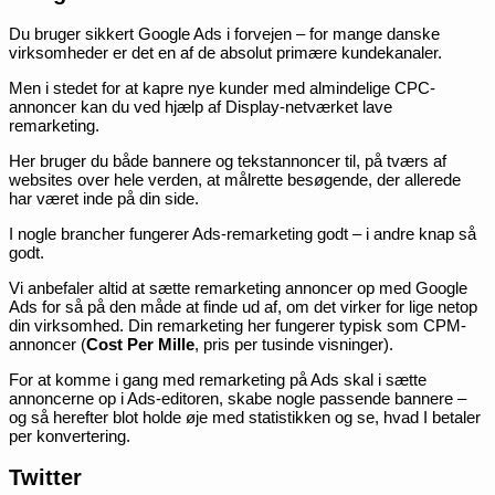
Du bruger sikkert Google Ads i forvejen – for mange danske
virksomheder er det en af de absolut primære kundekanaler.
Men i stedet for at kapre nye kunder med almindelige CPC-
annoncer kan du ved hjælp af Display-netværket lave
remarketing.
Her bruger du både bannere og tekstannoncer til, på tværs af
websites over hele verden, at målrette besøgende, der allerede
har været inde på din side.
I nogle brancher fungerer Ads-remarketing godt – i andre knap så
godt.
Vi anbefaler altid at sætte remarketing annoncer op med Google
Ads for så på den måde at finde ud af, om det virker for lige netop
din virksomhed. Din remarketing her fungerer typisk som CPM-
annoncer (
Cost Per Mille
, pris per tusinde visninger).
For at komme i gang med remarketing på Ads skal i sætte
annoncerne op i Ads-editoren, skabe nogle passende bannere –
og så herefter blot holde øje med statistikken og se, hvad I betaler
per konvertering.
Twitter