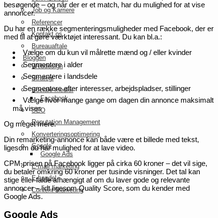
besøgende – og når der er et match, har du mulighed for at vise
Job og Karriere
annoncer.
Referencer
Du har en række segmenteringsmuligheder med Facebook, der er
Kontakt os
med til at gøre værktøjet interessant. Du kan bl.a.:
Bureauaftale
Vælge om du kun vil målrette mænd og / eller kvinder
Bloggen
Segmentere i alder
Webdesign
Segmentere i landsdele
Strategi
Segmentere efter interesser, arbejdspladser, stillinger
Sociale medier
Facebook
Vælge hvor mange gange om dagen din annonce maksimalt
må vises
SEO
Reputation Management
Og meget mere.
Konverteringsoptimering
Din remarketing-annonce kan både være et billede med tekst,
Google
ligesom du har mulighed for at lave video.
Google Ads
CPM-prisen på Facebook ligger på cirka 60 kroner – det vil sige,
E-mail marketing
du betaler omkring 60 kroner per tusinde visninger. Det tal kan
E-handel
stige eller falde afhængigt af om du laver gode og relevante
annoncer – lidt ligesom Quality Score, som du kender med
Content Marketing
Google Ads.
Google Ads