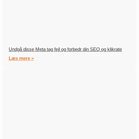
Undgå disse Meta tag fejl og forbedr din SEO og klikrate
Læs mere »