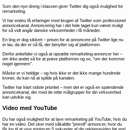
Som den nye dreng i klassen giver Twitter dig også mulighed for
remarketing.
Vi har endnu få erfaringer med brugen af Twitter som professionel
annoncekanal. Annoncering har i det hele taget kun været muligt
for så vidt angår danske virksomheder i få måneder.
En ting er dog sikkert – prisen for at annoncere på Twitter lige nu
er lav, da der er så få, der benytter sig af platformen.
Derfor anbefaler vi også at opsætte remarketing-annoncer her –
om ikke andet så for at prøve platformen og se, ”om der kommer
noget igennem”.
Måske er vi heldige – og hvis ikke er det ikke mange hundrede
kroner, du kan nå at spilde på kanalen.
Twitter har klart sidste prioritet – men det er også en spændende
annoncekanal, der med de rette målgrupper for din virksomhed
kan udvikle sig.
Video med YouTube
Du har også mulighed for at lave remarketing på YouTube, hvis du
har en video. Det sker med såkaldte ”preroll”-annoncer, hvor du
får lov til at vise minimum 5 sekunder af din reklamevideo før end