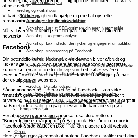
personer, der allerede kender til dig og dine produkter – på tværs
AI potentialeanalyse
af hele nettet!
Foredrag og workshops
Vi kan i OnlineSynlighed.dk hjælpe dig med at opsætte
Workshops
remarketing-annoncer for din virksomhed.
Workshops i digital markedsføring
Workshop: Lær at SEO-optimere din egen hjemmeside
Når vi laver remarketing sker det på et eller flere af følgende
netværk:
Workshop i søgeordsanalyse
Workshop: Lav indhold, der rykker og engagerer dit publikum
Facebook
Workshop: Annoncering på Facebook
Workshop: Øg salget via Instagram
Din potentielle kunde sidder på din side, men bliver afbrudt og
lukker siden. Da kunden senere åbner Facebook er det første
Workshop: Facebook-markedsføring for lokale virksomheder
kunden ser en annonce for din virksomhed i sit
news feed
–
Workshop: Bliv klædt på til at bruge WordPress
eventuelt med de præcise produkter, kunden har kigget på, hvis
der er tale om en webshop.
Foredrag
Foredrag: Digitale fodspor
Sådan annoncering – remarketing på Facebook – kan virke
Foredrag: Online synlighed for lokale virksomheder
fantastisk godt. Det gælder både, hvis du sælger produkter til
private og hvis du sælger B2B. Du kan segmentere tilpas skarpt til
Foredrag om online markedsføring og online synlighed
på Facebook at salg til også professionelle kan lade sig gøre.
Kompetenceløft
For at oprette remarketing-annoncer skal du oprette en
SMV:Digital tilskudspulje
”Brugerdefineret målgruppe” på Facebook. Her får du en cookie – i
Vækstrettet kompetenceudvikling
Facebook-sprog kaldet en pixel – du kan placere på dit website.
Om os
Herefter forsøger Facebook at matche Facebook-profiler med dine
John Nielsen