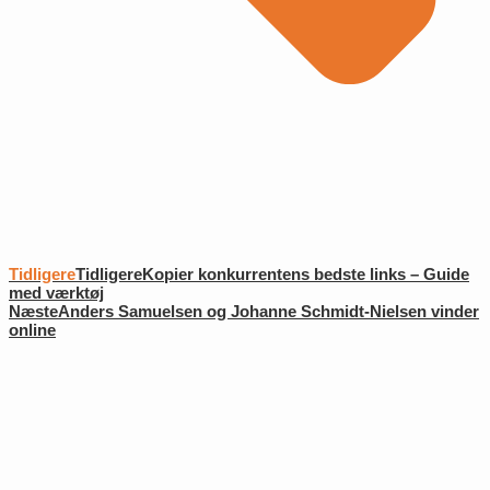
Tidligere
Tidligere
Kopier konkurrentens bedste links – Guide
med værktøj
Næste
Anders Samuelsen og Johanne Schmidt-Nielsen vinder
online