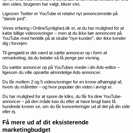
den video, brugeren har valgt, bliver vist.
Ligesom Twitter er YouTube et relativt nyt annoncemedie på
”dansk jord”.
Vores erfaring i OnlineSynlighed.dk er, at du har mulighed for at
købe billige videovisninger – men at du ikke bør annoncere på
YouTube med henblik på at skabe ”nye kunder”, der ikke kender
dig i forvejen.
Til gengæld er det værd at sætte annoncer op i form af
remarketing, da du betaler så få penge per visning.
Du sætter annoncer op på YouTubes medie i din Ads-editor –
ligesom du ville opsætte almindelige Ads-annoncer.
Du får mellem 2 og 5 videovisninger for en krone afhængigt af,
hvem du målretter – og hvor populær din video i øvrigt er.
Du har mulighed for at spore de kliks, du får fra dine YouTube-
annoncer – på den måde kan du efter at have brugt bare få
hundrede kroner se, om du får konverteringer ud af det på din side
eller ej.
Få mere ud af dit eksisterende
marketingbudget