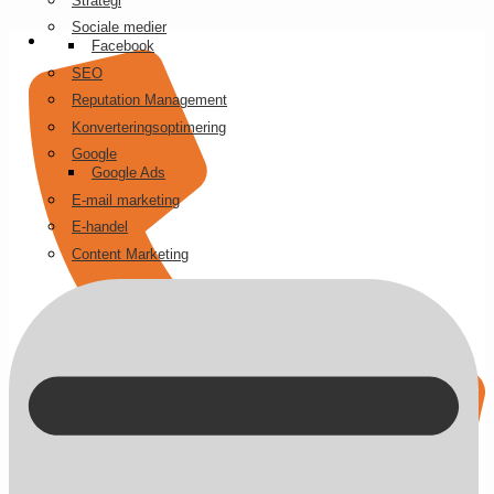
Strategi
Videre
Sociale medier
til
Facebook
indhold
SEO
Reputation Management
Konverteringsoptimering
Google
Google Ads
E-mail marketing
E-handel
Content Marketing