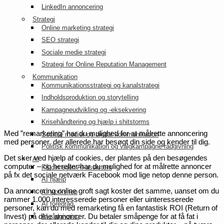
LinkedIn annoncering
Strategi
Online marketing strategi
SEO strategi
Sociale medie strategi
Strategi for Online Reputation Management
Kommunikation
Kommunikationsstrategi og kanalstrategi
Indholdsproduktion og storytelling
Kampagneudvikling og -eksekvering
Krisehåndtering og hjælp i shitstorms
Med ”remarketing” har du mulighed for at målrette annoncering
Sociale medier og digital kommunikation
med personer, der allerede har besøgt din side og kender til dig.
Politisk kommunikation og valgkampagne-rådgivning
Det sker ved hjælp af cookies, der plantes på den besøgendes
AI
computer – og herefter har du mulighed for at målrette annoncer
Få din egen AI-assistent
på fx det sociale netværk Facebook mod lige netop denne person.
AI hjælp
Da annoncering online groft sagt koster det samme, uanset om du
AI workshop
rammer 1.000 interesserede personer eller uinteresserede
AI foredrag
personer, kan du med remarketing få en fantastisk ROI (Return of
Invest) på dine annoncer. Du betaler småpenge for at få fat i
AI rådgivning