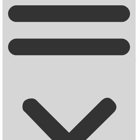
Kontakt på +45 70 13 63 23
10 spørgsmål du bør stille dig selv,
når du opsætter en PPC landing page