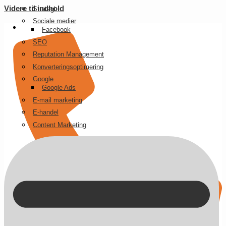
Videre til indhold
Strategi
Sociale medier
Facebook
SEO
Reputation Management
Konverteringsoptimering
Google
Google Ads
E-mail marketing
E-handel
Content Marketing