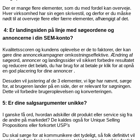
Der er mange flere elementer, som du med fordel kan overveje.
Hver virksomhed har sin egen skrivestil, og derfor er du måske
nødt til at overveje flere eller færre elementer, afhængigt af det.
4: Er landingsiden på linje med søgeordene og
annoncerne i din SEM-konto?
Kvalitetsscoren og kundens oplevelse er de to faktorer, der kan
gøre dine annoncekampagner omkostningseffektive. Ændring af
søgeord, annoncer og landingssider vil sikkert forbedre resultatet
og reducere det beløb, du har brug for at betale pr klik for at opnå
en god placering for dine annoncer .
Desuden vil justering af de 3 elementer, vi lige har nævnt, sørge
for, at brugeren lander på en side, der er relevant for søgningen.
Dette vil forbedre brugeroplevelsen og konverteringen.
5: Er dine salgsargumenter unikke?
I ganske få ord, hvordan adskiller dit produkt eller service sig fra
de andre på markedet? De kaldes også for Unique Selling
Propositions eller forkortet USP’s
Du skal sørge for at kommunikere det tydeligt, så folk definitivt vil