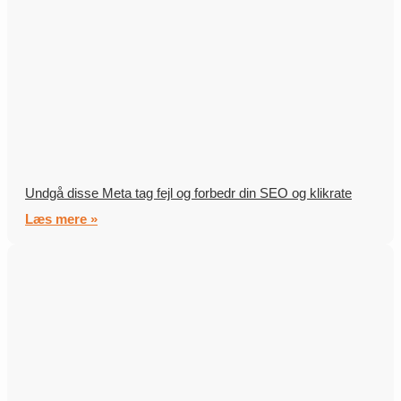
Undgå disse Meta tag fejl og forbedr din SEO og klikrate
Læs mere »