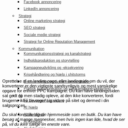
Facebook annoncering
LinkedIn annoncering
Strategi
Online marketing strategi
SEO strategi
Sociale medie strategi
Strategi for Online Reputation Management
Kommunikation
Kommunikationsstrategi og kanalstrategi
Indholdsproduktion og storytelling
Kampagneudvikling og -eksekvering
Krisehåndtering og hjælp i shitstorms
Oprettelse af en landing page, eller landingside om du vil, der
Sociale medier og digital kommunikation
konverterer er den vigtigste sandsynligvis og mest vanskelige
Politisk kommunikation og valgkampagne-rådgivning
opgave for enhver PPC kampagne. Du kan have landingssiden
sat godt op men stadig opleve, at den ikke konverterer, fordi
AI
brugerne ikke bevæger sig videre på sitet og dermed i din
Få din egen AI-assistent
salgsproces.
AI hjælp
Du skal forestille dig din hjemmeside som en butik. Du kan have
AI workshop
besøg af mange mennesker, men hvis ingen kan lide, hvad de ser
AI foredrag
på, vil du ikke sælge én eneste vare.