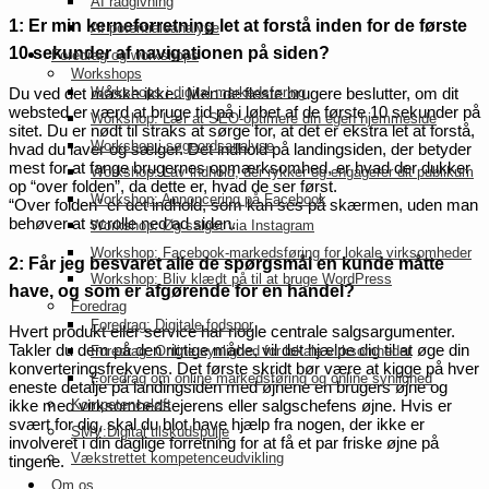
AI rådgivning
1: Er min kerneforretning let at forstå inden for de første
AI potentialeanalyse
10 sekunder af navigationen på siden?
Foredrag og workshops
Workshops
Workshops i digital markedsføring
Du ved det måske ikke.. Men de fleste brugere beslutter, om dit
websted er værd at bruge tid på i løbet af de første 10 sekunder på
Workshop: Lær at SEO-optimere din egen hjemmeside
sitet. Du er nødt til straks at sørge for, at det er ekstra let at forstå,
Workshop i søgeordsanalyse
hvad du laver og sælger. Det indhold på landingsiden, der betyder
mest for at fange brugernes opmærksomhed, er hvad der dukker
Workshop: Lav indhold, der rykker og engagerer dit publikum
op “over folden”, da dette er, hvad de ser først.
Workshop: Annoncering på Facebook
“Over folden” er det indhold, som kan ses på skærmen, uden man
behøver at scrolle ned ad siden.
Workshop: Øg salget via Instagram
Workshop: Facebook-markedsføring for lokale virksomheder
2: Får jeg besvaret alle de spørgsmål en kunde måtte
Workshop: Bliv klædt på til at bruge WordPress
have, og som er afgørende for en handel?
Foredrag
Foredrag: Digitale fodspor
Hvert produkt eller service har nogle centrale salgsargumenter.
Takler du dem på den rigtige måde, vil det hjælpe dig til at øge din
Foredrag: Online synlighed for lokale virksomheder
konverteringsfrekvens. Det første skridt bør være at kigge på hver
Foredrag om online markedsføring og online synlighed
eneste detalje på landingsiden med øjnene en brugers øjne og
ikke med virksomhedsejerens eller salgschefens øjne. Hvis er
Kompetenceløft
svært for dig, skal du blot have hjælp fra nogen, der ikke er
SMV:Digital tilskudspulje
involveret i din daglige forretning for at få et par friske øjne på
Vækstrettet kompetenceudvikling
tingene.
Om os