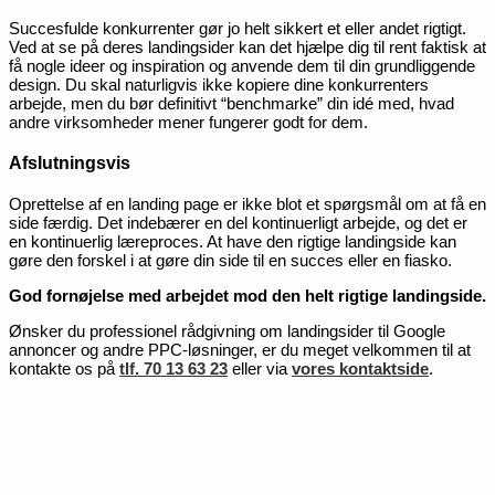
Succesfulde konkurrenter gør jo helt sikkert et eller andet rigtigt.
Ved at se på deres landingsider kan det hjælpe dig til rent faktisk at
få nogle ideer og inspiration og anvende dem til din grundliggende
design. Du skal naturligvis ikke kopiere dine konkurrenters
arbejde, men du bør definitivt “benchmarke” din idé med, hvad
andre virksomheder mener fungerer godt for dem.
Afslutningsvis
Oprettelse af en landing page er ikke blot et spørgsmål om at få en
side færdig. Det indebærer en del kontinuerligt arbejde, og det er
en kontinuerlig læreproces. At have den rigtige landingside kan
gøre den forskel i at gøre din side til en succes eller en fiasko.
God fornøjelse med arbejdet mod den helt rigtige landingside.
Ønsker du professionel rådgivning om landingsider til Google
annoncer og andre PPC-løsninger, er du meget velkommen til at
kontakte os på
tlf. 70 13 63 23
eller via
vores kontaktside
.