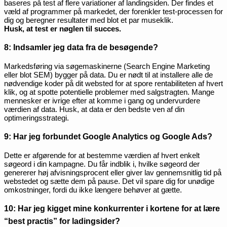
baseres på test af flere variationer af landingsiden. Der findes et
væld af programmer på markedet, der forenkler test-processen for
dig og beregner resultater med blot et par museklik.
Husk, at test er nøglen til succes.
8: Indsamler jeg data fra de besøgende?
Markedsføring via søgemaskinerne (Search Engine Marketing
eller blot SEM) bygger på data. Du er nødt til at installere alle de
nødvendige koder på dit websted for at spore rentabiliteten af ​​hvert
klik, og at spotte potentielle problemer med salgstragten. Mange
mennesker er ivrige efter at komme i gang og undervurdere
værdien af ​​data. Husk, at data er den bedste ven af ​​din
optimeringsstrategi.
9: Har jeg forbundet Google Analytics og Google Ads?
Dette er afgørende for at bestemme værdien af ​​hvert enkelt
søgeord i din kampagne. Du får indblik i, hvilke søgeord der
genererer høj afvisningsprocent eller giver lav gennemsnitlig tid på
webstedet og sætte dem på pause. Det vil spare dig for unødige
omkostninger, fordi du ikke længere behøver at gætte.
10: Har jeg kigget mine konkurrenter i kortene for at lære
“best practis” for ladingsider?