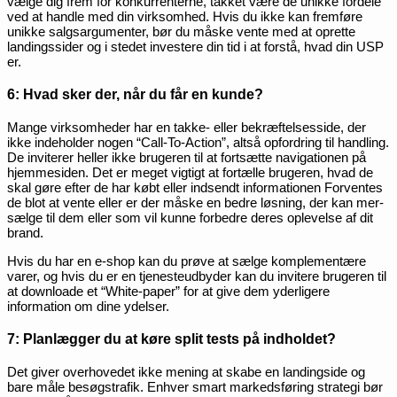
vælge dig frem for konkurrenterne, takket være de unikke fordele
ved at handle med din virksomhed. Hvis du ikke kan fremføre
unikke salgsargumenter, bør du måske vente med at oprette
landingssider og i stedet investere din tid i at forstå, hvad din USP
er.
6: Hvad sker der, når du får en kunde?
Mange virksomheder har en takke- eller bekræftelsesside, der
ikke indeholder nogen “Call-To-Action”, altså opfordring til handling.
De inviterer heller ikke brugeren til at fortsætte navigationen på
hjemmesiden. Det er meget vigtigt at fortælle brugeren, hvad de
skal gøre efter de har købt eller indsendt informationen Forventes
de blot at vente eller er der måske en bedre løsning, der kan mer-
sælge til dem eller som vil kunne forbedre deres oplevelse af dit
brand.
Hvis du har en e-shop kan du prøve at sælge komplementære
varer, og hvis du er en tjenesteudbyder kan du invitere brugeren til
at downloade et “White-paper” for at give dem yderligere
information om dine ydelser.
7: Planlægger du at køre split tests på indholdet?
Det giver overhovedet ikke mening at skabe en landingside og
bare måle besøgstrafik. Enhver smart markedsføring strategi bør