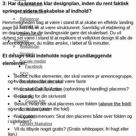
3: Har du lavet en klar designplan, inden du rent faktisk
John Nielsen
springer videre til skabelse af indhold?
Job og Karriere
Referencer
Hemmeligheden bag at være i stand til at skabe en effektiv landing
Kontakt os
page på kort tid, er at være struktureret. Samtidig vil etablering af
en designplan for din landingsside gøre det skalerbart. Du vil
Bureauaftale
dybest set være i stand til at replikere et vellykket design til alle de
Bloggen
annoncegrupper, du måtte ønske, i løbet af få minutter.
Webdesign
Strategi
Et design skal indeholde nogle grundlæggende
Sociale medier
elementer:
Facebook
SEO
Beslut, hvilke elementer, der skal variere pr annoncegruppe,
og hvilke elementer der skal være faste
Reputation Management
Hvor skal Call-To-Action (opfordring til handling) placeres?
Konverteringsoptimering
Beslut dig for din skrivestil
Google
Google Ads
Beslut, hvad der skal placeres over folden (
above the fold
)
og under folden (under the fold)
E-mail marketing
Navigationsmenuen: Skal den placeres både over folden og
E-handel
i sidefoden?
Content Marketing
Vil du tilbyde noget gratis? (Gratis whitepaper, fri fragt eller
lign.)