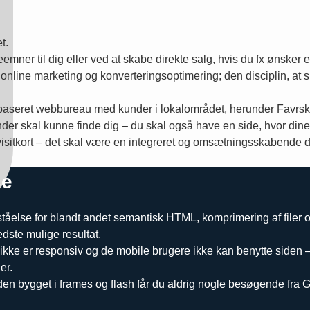
t.
mner til dig eller ved at skabe direkte salg, hvis du fx ønsker
nline marketing og konverteringsoptimering; den disciplin, at si
-baseret webbureau med kunder i lokalområdet, herunder Favrs
der skal kunne finde dig – du skal også have en side, hvor dine 
visitkort – det skal være en integreret og omsætningsskabende de
se
åelse for blandt andet semantisk HTML, komprimering af filer o
dste mulige resultat.
 ikke er responsiv og de mobile brugere ikke kan benytte siden
er.
bygget i frames og flash får du aldrig nogle besøgende fra Googl