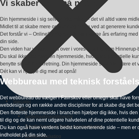
Vi skaber salg på nettet
Din hjemmeside i sig selv er ikke målet – det vil altid være midle
Midlet til at skabe mere omsætning enten ved at generere kundee
Det forstår vi – OnlineSynlighed.dk har mange års erfaring med o
din side.
Den viden har vi taget med over i vores arbejde som Hinnerup
Du skal ikke blot have en hjemmeside, hvor dine potentielle kun
benytte sig af din forretning. Din hjemmeside skal ikke være et 
Dét kan vi hjælpe dig med at opnå!
Webbureau med teknisk forståel
Det webbureau du vælger i Favrskov eller omegn skal have forst
Specialer
webdesign og en række andre discipliner for at skabe dig det be
SEO
Den flotteste hjemmeside i branchen hjælper dig ikke, hvis den
Søgemaskineoptimering
til dig og de kan nemt udgøre halvdelen af dine potentielle kund
Tekstforfatning & Online kommunikation
Du kan også have verdens bedst konverterende side – men er den 
indholdet på din side.
Content marketing