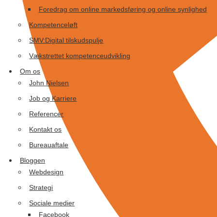
Foredrag om online markedsføring og online synlighed
Kompetenceløft
SMV:Digital tilskudspulje
Vækstrettet kompetenceudvikling
Om os
John Nielsen
Job og Karriere
Referencer
Kontakt os
Bureauaftale
Bloggen
Webdesign
Strategi
Sociale medier
Facebook