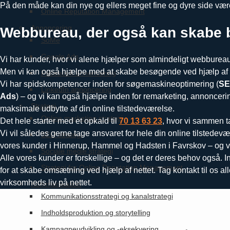
På den måde kan din nye og ellers meget fine og dyre side være u
Online Reputation Management
Annoncering
Webbureau, der også kan skabe
SoMe
Google Ads
Vi har kunder, hvor vi alene hjælper som almindeligt webbure
Men vi kan også hjælpe med at skabe besøgende ved hjælp af onl
Facebook annoncering
Vi har spidskompetencer inden for søgemaskineoptimering (
SE
LinkedIn annoncering
Ads
) – og vi kan også hjælpe inden for remarketing, annonceri
Strategi
maksimale udbytte af din online tilstedeværelse.
Online marketing strategi
Det hele starter med et opkald til
70 13 63 23
, hvor vi sammen t
Vi vil således gerne tage ansvaret for hele din online tilstedevær
SEO strategi
vores kunder i Hinnerup, Hammel og Hadsten i Favrskov – og vi vi
Sociale medie strategi
Alle vores kunder er forskellige – og det er deres behov også. I
Strategi for Online Reputation Management
for at skabe omsætning ved hjælp af nettet. Tag kontakt til os al
virksomheds liv på nettet.
Kommunikation
Kommunikationsstrategi og kanalstrategi
Indholdsproduktion og storytelling
Kampagneudvikling og -eksekvering