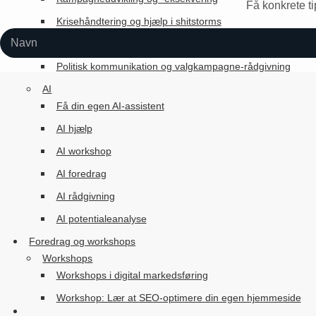
Få konkrete ti
Krisehåndtering og hjælp i shitstorms
Sociale medier og digital kommunikation
Politisk kommunikation og valgkampagne-rådgivning
AI
Få din egen AI-assistent
AI hjælp
AI workshop
AI foredrag
AI rådgivning
AI potentialeanalyse
Foredrag og workshops
Workshops
Workshops i digital markedsføring
Workshop: Lær at SEO-optimere din egen hjemmeside