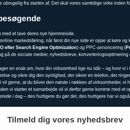
brugelig fra starten af. Det skal vores samtidige virke inden for
 besøgende
au med et lave deres nye hjemmeside.
ine markedsføring, når først din nye side er oppe at køre og k
O efter Search Engine Optimization
) og PPC-annoncering (
P
ng på de sociale medier, nyhedsbreve, konverteringsoptimering o
ager en snak om, hvor din virksomhed lige nu står – og hvor vi
else og sikre dig den synlighed, der sikrer en telefon, der ringer
l gerne, at du bliver den næste i rækken af virksomheder, vi har 
nden vi starter et samarbejde vil vi derfor gerne komme med et op
lerede i dag – des hurtigere du gør det, des hurtigere har vi også
Tilmeld dig vores nyhedsbrev