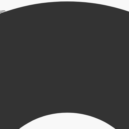
kum
der