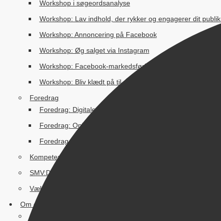
Workshop i søgeordsanalyse
Workshop: Lav indhold, der rykker og engagerer dit publi
Workshop: Annoncering på Facebook
Workshop: Øg salget via Instagram
Workshop: Facebook-markedsføring for lokale virksomhe
Workshop: Bliv klædt på til at bruge WordPress
Foredrag
Foredrag: Digitale fodspor
Foredrag: Online synlighed for lokale virksomheder
Foredrag om online markedsføring og online synlighed
Kompetenceløft
SMV:Digital tilskudspulje
Vækstrettet kompetenceudvikling
Om os
John Nielsen