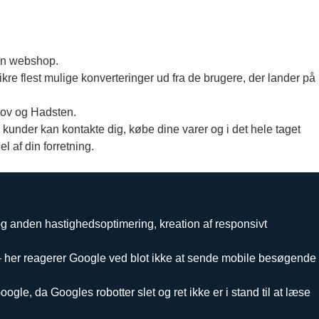
 en webshop.
kre flest mulige konverteringer ud fra de brugere, der lander på
kov og Hadsten.
kunder kan kontakte dig, købe dine varer og i det hele taget
l af din forretning.
g anden hastighedsoptimering, kreation af responsivt
 – her reagerer Google ved blot ikke at sende mobile besøgende
e, da Googles robotter slet og ret ikke er i stand til at læse