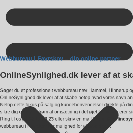
Kontakt på +45 70 13 63 23
Webbureau i Favrskov – din online partner
OnlineSynlighed.dk lever af at s
Søger du et professionelt webbureau nær Hammel, Hinnerup og H
OnlineSynlighed.dk lever af at skabe netop hvad vores navn ant
Netop dette fokus på salg og kundehenvendelser direkte på din s
sikre dig en øget strøm af omsætning i det øjeblik, vi lancerer s
Ring til os på
70 13 63 23
eller skriv en mail til
mail@onlinesyn
webbureau i Favrskov har mulighed for at løse disse: