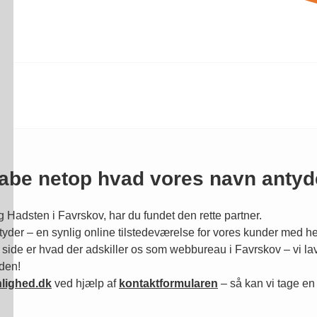
kabe netop hvad vores navn antyd
adsten i Favrskov, har du fundet den rette partner.
yder – en synlig online tilstedeværelse for vores kunder med h
ide er hvad der adskiller os som webbureau i Favrskov – vi laver
iden!
lighed.dk
ved hjælp af
kontaktformularen
– så kan vi tage en