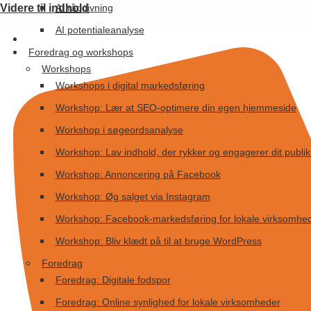
AI rådgivning
Videre til indhold
AI potentialeanalyse
Foredrag og workshops
Workshops
Workshops i digital markedsføring
Workshop: Lær at SEO-optimere din egen hjemmeside
Workshop i søgeordsanalyse
Workshop: Lav indhold, der rykker og engagerer dit publi
Workshop: Annoncering på Facebook
Workshop: Øg salget via Instagram
Workshop: Facebook-markedsføring for lokale virksomhe
Workshop: Bliv klædt på til at bruge WordPress
Foredrag
Foredrag: Digitale fodspor
Foredrag: Online synlighed for lokale virksomheder