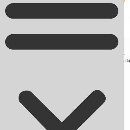
Kontakt på +45 70 13 63 23
Strukturerede data
Her finder du blogindlæg om SEO og andre nyheder omhandlende
online markedsføring. Du får desuden gode råd og tips til, hvordan du
bliver endnu bedre til at skabe synlighed på nettet.