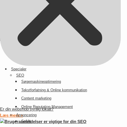
Strukturerede data er blevet nemmere
Læs mere »
5 simple trin til en SEO-optimeret webshop
Læs mere »
Specialer
SEO
Søgemaskineoptimering
Tekstforfatning & Online kommunikation
Content marketing
Online Reputation Management
Er din webshop synlig lokalt?
Læs mere »
Annoncering
SoMe