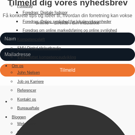
Tilmeld dig vores nyhedsbrev
Foredrag
Foredrag: Digitale fodspor
Få konkrete tips og idéer til, hvordan din forretning kan vokse
Foredrag: Online synlighed for lokale virksomheder
online – direkte i din indbakke
Foredrag om online markedsføring og online synlighed
Kompetenceløft
SMV:Digital tilskudspulje
Vækstrettet kompetenceudvikling
Om os
John Nielsen
Job og Karriere
Referencer
Kontakt os
Bureauaftale
Bloggen
Webdesign
Strategi