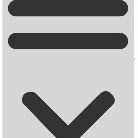
Kontakt på +45 70 13 63 23
SoMe
Her finder du blogindlæg om SEO og andre nyheder omhandlende
online markedsføring. Du får desuden gode råd og tips til, hvordan
du bliver endnu bedre til at skabe synlighed på nettet.