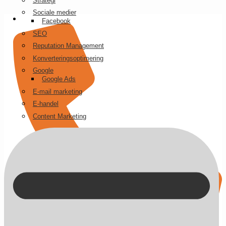
Strategi
Videre
Sociale medier
til
Facebook
indhold
SEO
Reputation Management
Konverteringsoptimering
Google
Google Ads
E-mail marketing
E-handel
Content Marketing