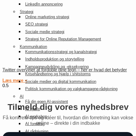
LinkedIn annoncering
Strategi
Online marketing strategi
SEO strategi
Sociale medie strategi
Strategi for Online Reputation Management
Kommunikation
Kommunikationsstrategi og kanalstrategi
Indholdsproduktion og storytelling
Kampagneudvikling og -eksekvering
Twitter overvejer at fordoble dine tegn – her er hvad det betyder
Krisehåndtering og hjælp i shitstorms
Læs mere »
Sociale medier og digital kommunikation
Politisk kommunikation og valgkampagne-rådgivning
AI
Få din egen AI-assistent
Tilmeld dig vores nyhedsbrev
AI hjælp
AI workshop
Få konkrete tips og idéer til, hvordan din forretning kan vokse
online – direkte i din indbakke
AI foredrag
AI rådgivning