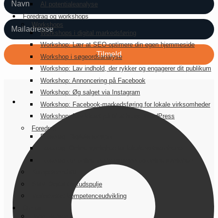
AI potentialeanalyse
Foredrag og workshops
Workshops
Workshops i digital markedsføring
Workshop: Lær at SEO-optimere din egen hjemmeside
Workshop i søgeordsanalyse
Workshop: Lav indhold, der rykker og engagerer dit publikum
Workshop: Annoncering på Facebook
Workshop: Øg salget via Instagram
Workshop: Facebook-markedsføring for lokale virksomheder
Workshop: Bliv klædt på til at bruge WordPress
Foredrag
Foredrag: Digitale fodspor
Foredrag: Online synlighed for lokale virksomheder
Foredrag om online markedsføring og online synlighed
Kompetenceløft
SMV:Digital tilskudspulje
Vækstrettet kompetenceudvikling
Om os
John Nielsen