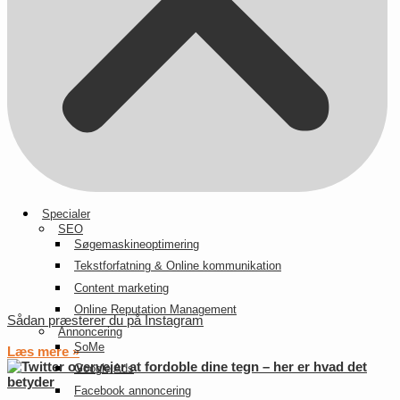
Derfor skal du bruge TikTok – 4 måder at bruge mediet på
Læs mere »
Specialer
SEO
Søgemaskineoptimering
Tekstforfatning & Online kommunikation
Content marketing
Online Reputation Management
Sådan præsterer du på Instagram
Annoncering
SoMe
Læs mere »
Google Ads
Facebook annoncering