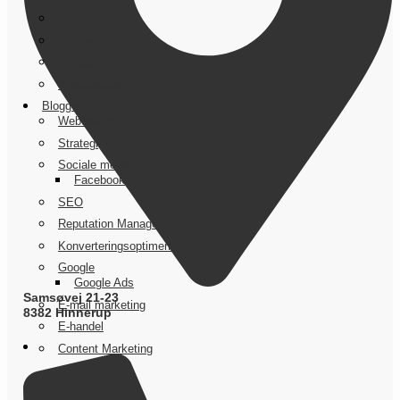
Job og Karriere
Referencer
Kontakt os
Bureauaftale
Bloggen
Webdesign
Strategi
Sociale medier
Facebook
SEO
Reputation Management
Konverteringsoptimering
Google
Google Ads
Samsøvej 21-23
E-mail marketing
8382 Hinnerup
E-handel
Content Marketing