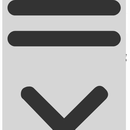
Kontakt på +45 70 13 63 23
Sociale medie strategi
Her finder du blogindlæg om SEO og andre nyheder omhandlende
online markedsføring. Du får desuden gode råd og tips til, hvordan
du bliver endnu bedre til at skabe synlighed på nettet.