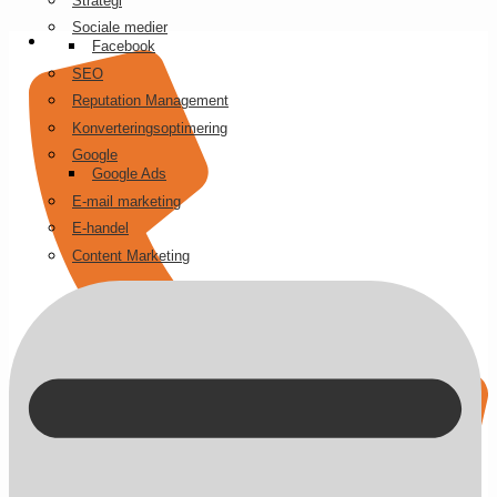
Strategi
Videre
Sociale medier
til
Facebook
indhold
SEO
Reputation Management
Konverteringsoptimering
Google
Google Ads
E-mail marketing
E-handel
Content Marketing