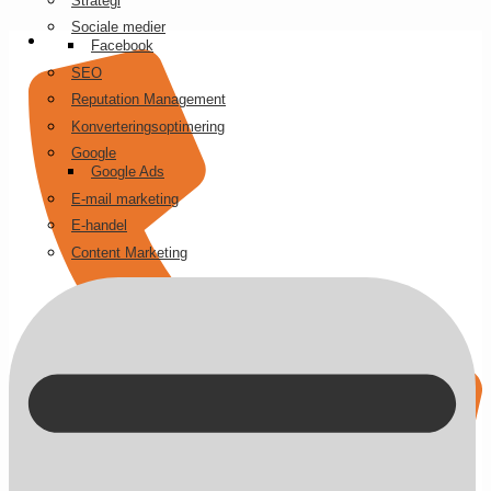
Strategi
Videre
Sociale medier
til
Facebook
indhold
SEO
Reputation Management
Konverteringsoptimering
Google
Google Ads
E-mail marketing
E-handel
Content Marketing