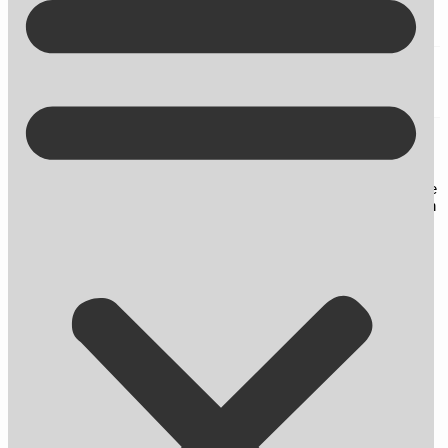
Kontakt på +45 70 13 63 23
SEO foredrag
Her finder du blogindlæg om SEO og andre nyheder omhandlende
online markedsføring. Du får desuden gode råd og tips til, hvordan
du bliver endnu bedre til at skabe synlighed på nettet.