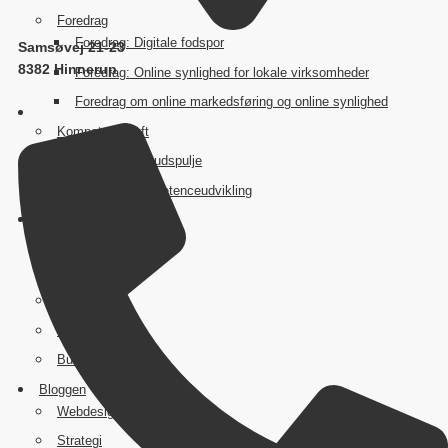
Foredrag
Foredrag: Digitale fodspor
Samsøvej 21-23
8382 Hinnerup
Foredrag: Online synlighed for lokale virksomheder
Foredrag om online markedsføring og online synlighed
Kompetenceløft
SMV:Digital tilskudspulje
Vækstrettet kompetenceudvikling
Om os
John Nielsen
Job og Karriere
Referencer
Kontakt os
Bureauaftale
Bloggen
Webdesign
Strategi