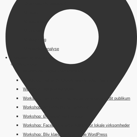
Få din egen AI-assistent
AI hjælp
AI workshop
AI foredrag
AI rådgivning
AI potentialeanalyse
Foredrag og workshops
Workshops
Workshops i digital markedsføring
Workshop: Lær at SEO-optimere din egen hjemmeside
Workshop i søgeordsanalyse
Workshop: Lav indhold, der rykker og engagerer dit publikum
Workshop: Annoncering på Facebook
Workshop: Øg salget via Instagram
Workshop: Facebook-markedsføring for lokale virksomheder
Workshop: Bliv klædt på til at bruge WordPress