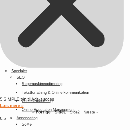
Derfor fortjener LinkedIn en plads på dit PPC-budget
Læs mere »
Specialer
SEO
Søgemaskineoptimering
Tekstforfatning & Online kommunikation
5 SIMPLE trin til Ads-succes
Content marketing
Læs mere »
Online Reputation Management
« Forrige
Side
1
Side
2
Næste »
Annoncering
SoMe