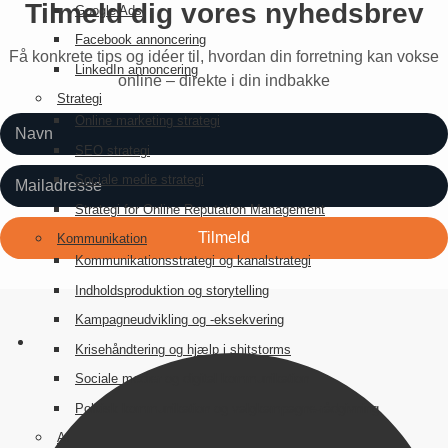
Tilmeld dig vores nyhedsbrev
Google Ads
Facebook annoncering
Få konkrete tips og idéer til, hvordan din forretning kan vokse
LinkedIn annoncering
online – direkte i din indbakke
Strategi
Online marketing strategi
SEO strategi
Sociale medie strategi
Strategi for Online Reputation Management
Kommunikation
Kommunikationsstrategi og kanalstrategi
Indholdsproduktion og storytelling
Kampagneudvikling og -eksekvering
Krisehåndtering og hjælp i shitstorms
Sociale medier og digital kommunikation
Politisk kommunikation og valgkampagne-rådgivning
AI