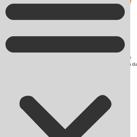
Kontakt på +45 70 13 63 23
PPC
Her finder du blogindlæg om SEO og andre nyheder omhandlende
online markedsføring. Du får desuden gode råd og tips til, hvordan du
bliver endnu bedre til at skabe synlighed på nettet.