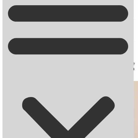
Kontakt på +45 70 13 63 23
Mobilbetaling
Her finder du blogindlæg om SEO og andre nyheder omhandlende
online markedsføring. Du får desuden gode råd og tips til, hvordan
du bliver endnu bedre til at skabe synlighed på nettet.