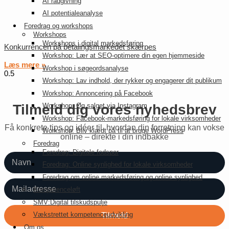
AI rådgivning
AI potentialeanalyse
Foredrag og workshops
Workshops
Workshops i digital markedsføring
Konkurrencen på betalingsmarkedet skærpes
Workshop: Lær at SEO-optimere din egen hjemmeside
Læs mere »
Workshop i søgeordsanalyse
Workshop: Lav indhold, der rykker og engagerer dit publikum
Workshop: Annoncering på Facebook
Workshop: Øg salget via Instagram
Tilmeld dig vores nyhedsbrev
Workshop: Facebook-markedsføring for lokale virksomheder
Få konkrete tips og idéer til, hvordan din forretning kan vokse
Workshop: Bliv klædt på til at bruge WordPress
online – direkte i din indbakke
Foredrag
Foredrag: Digitale fodspor
Foredrag: Online synlighed for lokale virksomheder
Foredrag om online markedsføring og online synlighed
Kompetenceløft
SMV:Digital tilskudspulje
Vækstrettet kompetenceudvikling
Om os