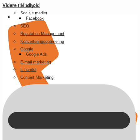
Videre til indhold
Strategi
Sociale medier
Facebook
SEO
Reputation Management
Konverteringsoptimering
Google
Google Ads
E-mail marketing
E-handel
Content Marketing