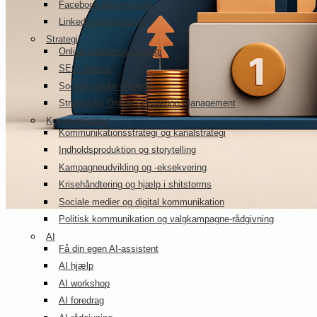
Facebook annoncering
LinkedIn annoncering
Strategi
Online marketing strategi
SEO strategi
Sociale medie strategi
Strategi for Online Reputation Management
Kommunikation
Kommunikationsstrategi og kanalstrategi
Indholdsproduktion og storytelling
Kampagneudvikling og -eksekvering
Krisehåndtering og hjælp i shitstorms
Sociale medier og digital kommunikation
Politisk kommunikation og valgkampagne-rådgivning
AI
Få din egen AI-assistent
AI hjælp
AI workshop
AI foredrag