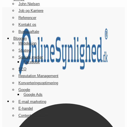
John Nielsen
Job og Karriere
Referencer
Kontakt os
Bureauaftale
Bloggen
Webdesign
Strategi
Sociale medier
Facebook
SEO
Reputation Management
Konverteringsoptimering
Google
Google Ads
E-mail marketing
E-handel
Content Marketing