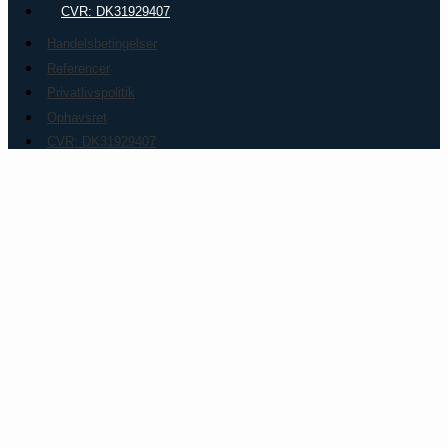
CVR: DK31929407
Handelsbetingelser
Referencer
Privatlivspolitik
Ophavsret
CVR: DK31929407